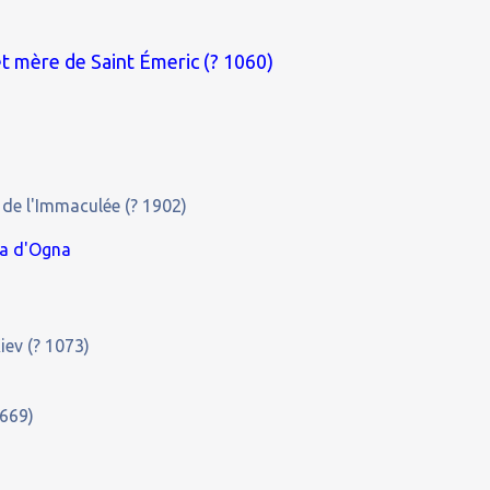
t mère de Saint Émeric (? 1060)
e l'Immaculée (? 1902)
la d'Ogna
iev (? 1073)
 669)