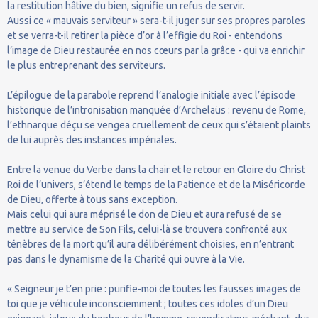
la restitution hâtive du bien, signifie un refus de servir.
Aussi ce « mauvais serviteur » sera-t-il juger sur ses propres paroles
et se verra-t-il retirer la pièce d’or à l’effigie du Roi - entendons
l’image de Dieu restaurée en nos cœurs par la grâce - qui va enrichir
le plus entreprenant des serviteurs.
L’épilogue de la parabole reprend l’analogie initiale avec l’épisode
historique de l’intronisation manquée d’Archelaüs : revenu de Rome,
l’ethnarque déçu se vengea cruellement de ceux qui s’étaient plaints
de lui auprès des instances impériales.
Entre la venue du Verbe dans la chair et le retour en Gloire du Christ
Roi de l’univers, s’étend le temps de la Patience et de la Miséricorde
de Dieu, offerte à tous sans exception.
Mais celui qui aura méprisé le don de Dieu et aura refusé de se
mettre au service de Son Fils, celui-là se trouvera confronté aux
ténèbres de la mort qu’il aura délibérément choisies, en n’entrant
pas dans le dynamisme de la Charité qui ouvre à la Vie.
« Seigneur je t’en prie : purifie-moi de toutes les fausses images de
toi que je véhicule inconsciemment ; toutes ces idoles d’un Dieu