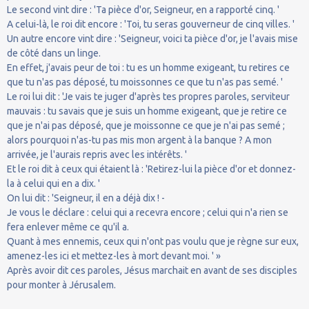
Le second vint dire : 'Ta pièce d'or, Seigneur, en a rapporté cinq. '
A celui-là, le roi dit encore : 'Toi, tu seras gouverneur de cinq villes. '
Un autre encore vint dire : 'Seigneur, voici ta pièce d'or, je l'avais mise
de côté dans un linge.
En effet, j'avais peur de toi : tu es un homme exigeant, tu retires ce
que tu n'as pas déposé, tu moissonnes ce que tu n'as pas semé. '
Le roi lui dit : 'Je vais te juger d'après tes propres paroles, serviteur
mauvais : tu savais que je suis un homme exigeant, que je retire ce
que je n'ai pas déposé, que je moissonne ce que je n'ai pas semé ;
alors pourquoi n'as-tu pas mis mon argent à la banque ? A mon
arrivée, je l'aurais repris avec les intérêts. '
Et le roi dit à ceux qui étaient là : 'Retirez-lui la pièce d'or et donnez-
la à celui qui en a dix. '
On lui dit : 'Seigneur, il en a déjà dix ! -
Je vous le déclare : celui qui a recevra encore ; celui qui n'a rien se
fera enlever même ce qu'il a.
Quant à mes ennemis, ceux qui n'ont pas voulu que je règne sur eux,
amenez-les ici et mettez-les à mort devant moi. ' »
Après avoir dit ces paroles, Jésus marchait en avant de ses disciples
pour monter à Jérusalem.