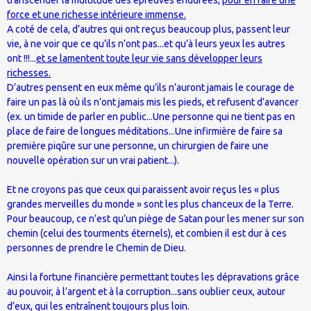
transcender la multitude des épreuves endurées,
pour en faire une
force et une richesse intérieure immense.
A coté de cela, d’autres qui ont reçus beaucoup plus, passent leur
vie, à ne voir que ce qu’ils n’ont pas...et qu’à leurs yeux les autres
ont !!!...
et se lamentent toute leur vie sans développer leurs
richesses.
D’autres pensent en eux même qu’ils n’auront jamais le courage de
faire un pas là où ils n’ont jamais mis les pieds, et refusent d’avancer
(ex. un timide de parler en public...Une personne qui ne tient pas en
place de faire de longues méditations...Une infirmière de faire sa
première piqûre sur une personne, un chirurgien de faire une
nouvelle opération sur un vrai patient...).
Et ne croyons pas que ceux qui paraissent avoir reçus les « plus
grandes merveilles du monde » sont les plus chanceux de la Terre.
Pour beaucoup, ce n’est qu’un piège de Satan pour les mener sur son
chemin (celui des tourments éternels), et combien il est dur à ces
personnes de prendre le Chemin de Dieu.
Ainsi la fortune financière permettant toutes les dépravations grâce
au pouvoir, à l’argent et à la corruption...sans oublier ceux, autour
d’eux, qui les entraînent toujours plus loin.