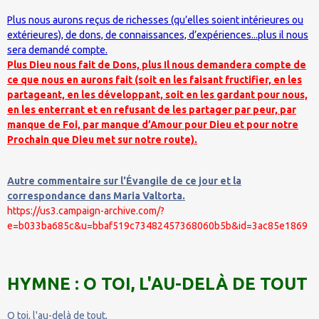
Plus nous aurons reçus de richesses (qu’elles soient intérieures ou
extérieures), de dons, de connaissances, d’expériences...plus il nous
sera demandé compte.
Plus Dieu nous fait de Dons, plus Il nous demandera compte de
ce que nous en aurons fait (soit en les faisant fructifier, en les
partageant, en les développant, soit en les gardant pour nous,
en les enterrant et en refusant de les partager par peur, par
manque de Foi, par manque d’Amour pour Dieu et pour notre
Prochain que Dieu met sur notre route).
Autre commentaire sur l'Évangile de ce jour et la
correspondance dans Maria Valtorta.
https://us3.campaign-archive.com/?
e=b033ba685c&u=bbaf519c73482457368060b5b&id=3ac85e1869
HYMNE : O TOI, L'AU-DELÀ DE TOUT
O toi, l'au-delà de tout,