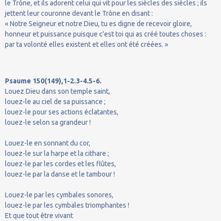
le Trône, et ils adorent celui qui vit pour les siècles des siècles ; ils
jettent leur couronne devant le Trône en disant :
« Notre Seigneur et notre Dieu, tu es digne de recevoir gloire,
honneur et puissance puisque c'est toi qui as créé toutes choses :
par ta volonté elles existent et elles ont été créées. »
Psaume 150(149),1-2.3-4.5-6.
Louez Dieu dans son temple saint,
louez-le au ciel de sa puissance ;
louez-le pour ses actions éclatantes,
louez-le selon sa grandeur !
Louez-le en sonnant du cor,
louez-le sur la harpe et la cithare ;
louez-le par les cordes et les flûtes,
louez-le par la danse et le tambour !
Louez-le par les cymbales sonores,
louez-le par les cymbales triomphantes !
Et que tout être vivant