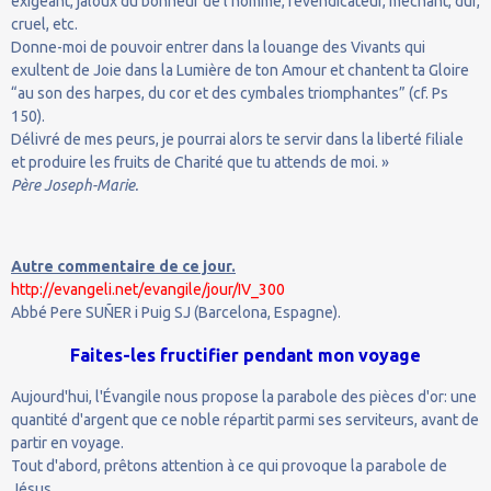
exigeant, jaloux du bonheur de l’homme, revendicateur, méchant, dur,
cruel, etc.
Donne-moi de pouvoir entrer dans la louange des Vivants qui
exultent de Joie dans la Lumière de ton Amour et chantent ta Gloire
“au son des harpes, du cor et des cymbales triomphantes” (cf. Ps
150).
Délivré de mes peurs, je pourrai alors te servir dans la liberté filiale
et produire les fruits de Charité que tu attends de moi. »
Père Joseph-Marie.
Autre commentaire de ce jour.
http://evangeli.net/evangile/jour/IV_300
Abbé Pere SUÑER i Puig SJ (Barcelona, Espagne).
Faites-les fructifier pendant mon voyage
Aujourd'hui, l'Évangile nous propose la parabole des pièces d'or: une
quantité d'argent que ce noble répartit parmi ses serviteurs, avant de
partir en voyage.
Tout d'abord, prêtons attention à ce qui provoque la parabole de
Jésus.