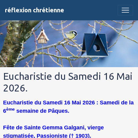
réflexion chrétienne
Eucharistie du Samedi 16 Mai
2026.
Eucharistie du Samedi 16 Mai 2026 : Samedi de la
ème
6
semaine de Pâques.
Fête de Sainte Gemma Galgani, vierge
stigmatisée, Passioniste († 1903).