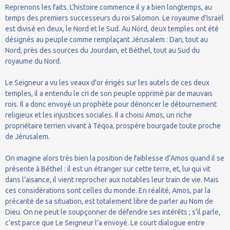
Reprenons les faits. L’histoire commence il y a bien longtemps, au
temps des premiers successeurs du roi Salomon. Le royaume d’Israël
est divisé en deux, le Nord et le Sud. Au Nord, deux temples ont été
désignés au peuple comme remplaçant Jérusalem : Dan, tout au
Nord, près des sources du Jourdain, et Béthel, tout au Sud du
royaume du Nord.
Le Seigneur a vu les veaux d’or érigés sur les autels de ces deux
temples, il a entendu le cri de son peuple opprimé par de mauvais
rois. Il a donc envoyé un prophète pour dénoncer le détournement
religieux et les injustices sociales. Il a choisi Amos, un riche
propriétaire terrien vivant à Téqoa, prospère bourgade toute proche
de Jérusalem.
On imagine alors très bien la position de faiblesse d’Amos quand il se
présente à Béthel : il est un étranger sur cette terre, et, lui qui vit
dans l’aisance, il vient reprocher aux notables leur train de vie. Mais
ces considérations sont celles du monde. En réalité, Amos, par la
précarité de sa situation, est totalement libre de parler au Nom de
Dieu. On ne peut le soupçonner de défendre ses intérêts ; s’il parle,
c’est parce que Le Seigneur l’a envoyé. Le court dialogue entre