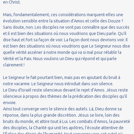
en Christ.
Mais, fondamentalement, ces considérations marquent-elles une
évolution sensible entre la situation d’Amos et celle des Douze ?
Sans doute, non. Les disciples ne vont pas connaître que des succès
et il est bien des situations où nous voudrions que Dieu parle. Qu’il
dise haut et fort sa façon de voir. La façon dont nous devrions voir. Il
est bien des situations où nous voudrions que Le Seigneur nous dise
quelle vérité asséner à notre monde qui va si mal pour rétablir la
Vérité et la Paix. Nous voulons un Dieu qui répond et qui parle
clairement !
Le Seigneur le fait pourtant bien, mais pas en ajoutant du bruit à
notre vacarme. Le Seigneur nous introduit dans son silence.
Le Dieu d’Israël reste silencieux devant le rejet d’Amos. Jésus reste
silencieux à propos des thèmes de la prédication des disciples qu’il
envoie.
Ainsi tout converge vers le silence des autels. Là, Dieu donne sa
réponse, dans la plus grande discrétion. Jésus se livre, loin des
bruits du monde, et attire tout à Lui. Les combats d’Amos, la pauvreté
des disciples, la Charité qui unit les apôtres, l’écoute attentive de
l’Église des désirs de l’humanité, tout converge vers cet autel où