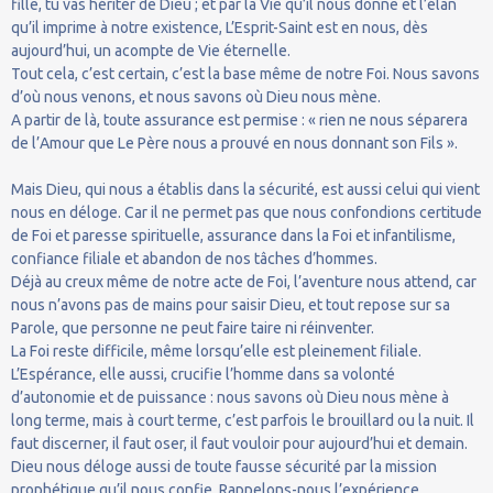
fille, tu vas hériter de Dieu ; et par la Vie qu’il nous donne et l’élan
qu’il imprime à notre existence, L’Esprit-Saint est en nous, dès
aujourd’hui, un acompte de Vie éternelle.
Tout cela, c’est certain, c’est la base même de notre Foi. Nous savons
d’où nous venons, et nous savons où Dieu nous mène.
A partir de là, toute assurance est permise : « rien ne nous séparera
de l’Amour que Le Père nous a prouvé en nous donnant son Fils ».
Mais Dieu, qui nous a établis dans la sécurité, est aussi celui qui vient
nous en déloge. Car il ne permet pas que nous confondions certitude
de Foi et paresse spirituelle, assurance dans la Foi et infantilisme,
confiance filiale et abandon de nos tâches d’hommes.
Déjà au creux même de notre acte de Foi, l’aventure nous attend, car
nous n’avons pas de mains pour saisir Dieu, et tout repose sur sa
Parole, que personne ne peut faire taire ni réinventer.
La Foi reste difficile, même lorsqu’elle est pleinement filiale.
L’Espérance, elle aussi, crucifie l’homme dans sa volonté
d’autonomie et de puissance : nous savons où Dieu nous mène à
long terme, mais à court terme, c’est parfois le brouillard ou la nuit. Il
faut discerner, il faut oser, il faut vouloir pour aujourd’hui et demain.
Dieu nous déloge aussi de toute fausse sécurité par la mission
prophétique qu’il nous confie. Rappelons-nous l’expérience