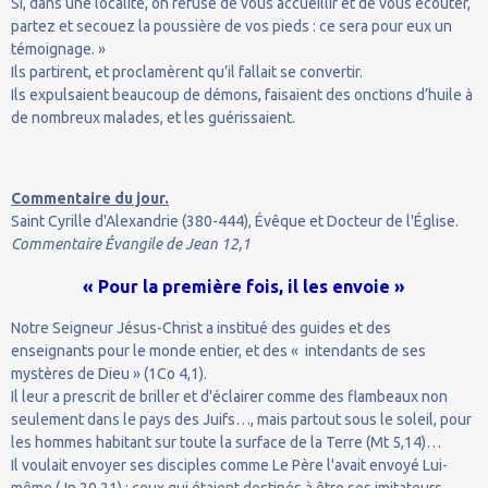
Si, dans une localité, on refuse de vous accueillir et de vous écouter,
partez et secouez la poussière de vos pieds : ce sera pour eux un
témoignage. »
Ils partirent, et proclamèrent qu’il fallait se convertir.
Ils expulsaient beaucoup de démons, faisaient des onctions d’huile à
de nombreux malades, et les guérissaient.
Commentaire du jour.
Saint Cyrille d'Alexandrie (380-444), Évêque et Docteur de l'Église.
Commentaire Évangile de Jean 12,1
« Pour la première fois, il les envoie »
Notre Seigneur Jésus-Christ a institué des guides et des
enseignants pour le monde entier, et des « intendants de ses
mystères de Dieu » (1Co 4,1).
Il leur a prescrit de briller et d'éclairer comme des flambeaux non
seulement dans le pays des Juifs…, mais partout sous le soleil, pour
les hommes habitant sur toute la surface de la Terre (Mt 5,14)…
Il voulait envoyer ses disciples comme Le Père l'avait envoyé Lui-
même (Jn 20,21) ; ceux qui étaient destinés à être ses imitateurs