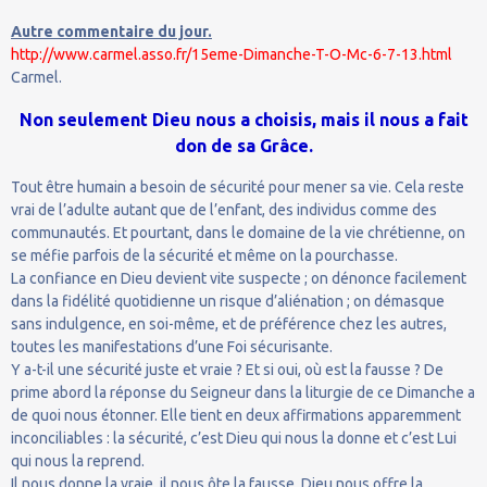
Autre commentaire du jour.
http://www.carmel.asso.fr/15eme-Dimanche-T-O-Mc-6-7-13.html
Carmel.
Non seulement Dieu nous a choisis, mais il nous a fait
don de sa Grâce.
Tout être humain a besoin de sécurité pour mener sa vie. Cela reste
vrai de l’adulte autant que de l’enfant, des individus comme des
communautés. Et pourtant, dans le domaine de la vie chrétienne, on
se méfie parfois de la sécurité et même on la pourchasse.
La confiance en Dieu devient vite suspecte ; on dénonce facilement
dans la fidélité quotidienne un risque d’aliénation ; on démasque
sans indulgence, en soi-même, et de préférence chez les autres,
toutes les manifestations d’une Foi sécurisante.
Y a-t-il une sécurité juste et vraie ? Et si oui, où est la fausse ? De
prime abord la réponse du Seigneur dans la liturgie de ce Dimanche a
de quoi nous étonner. Elle tient en deux affirmations apparemment
inconciliables : la sécurité, c’est Dieu qui nous la donne et c’est Lui
qui nous la reprend.
Il nous donne la vraie, il nous ôte la fausse. Dieu nous offre la