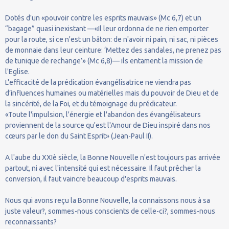
Dotés d'un «pouvoir contre les esprits mauvais» (Mc 6,7) et un
“bagage” quasi inexistant —«Il leur ordonna de ne rien emporter
pour la route, si ce n'est un bâton: de n'avoir ni pain, ni sac, ni pièces
de monnaie dans leur ceinture: ‘Mettez des sandales, ne prenez pas
de tunique de rechange’» (Mc 6,8)— ils entament la mission de
l'Eglise.
L'efficacité de la prédication évangélisatrice ne viendra pas
d’influences humaines ou matérielles mais du pouvoir de Dieu et de
la sincérité, de la Foi, et du témoignage du prédicateur.
«Toute l'impulsion, l'énergie et l'abandon des évangélisateurs
proviennent de la source qu'est l'Amour de Dieu inspiré dans nos
cœurs par le don du Saint Esprit» (Jean-Paul II).
A l'aube du XXIè siècle, la Bonne Nouvelle n'est toujours pas arrivée
partout, ni avec l'intensité qui est nécessaire. Il faut prêcher la
conversion, il faut vaincre beaucoup d'esprits mauvais.
Nous qui avons reçu la Bonne Nouvelle, la connaissons nous à sa
juste valeur?, sommes-nous conscients de celle-ci?, sommes-nous
reconnaissants?