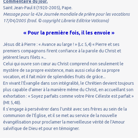
Commentaire du jour.
Saint Jean-Paul II (1920-2005), Pape.
Message pour la 42e Journée mondiale de prière pour les vocations
17/04/2005 (trad. © copyright Libreria Editrice Vaticana)
« Pour la première fois, il les envoie »
Jésus dit à Pierre : « Avance au large ! » (Lc 5,4) « Pierre et ses
premiers compagnons firent confiance à la parole du Christ et
jetèrent leurs filets »...
Celui qui ouvre son cœur au Christ comprend non seulement le
mystère de sa propre existence, mais aussi celui de sa propre
vocation, et il fait mûrir de splendides fruits de grâce...
En vivant l'Évangile dans son intégralité, le Chrétien devient toujours
plus capable d'aimer à la manière même du Christ, en accueillant son
exhortation : « Soyez parfaits comme votre Père Céleste est parfait »
(Mt 5,48).
Il s'engage à persévérer dans l'unité avec ses frères au sein de la
communion de l'Église, et il se met au service de la nouvelle
évangélisation pour proclamer la merveilleuse vérité de l'Amour
salvifique de Dieu et pour en témoigner.