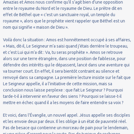
Amazias et Amos nous confirme qu’il s’agit bien d’une opposition
entre le royaume du Nord et le royaume de Dieu. Le prêtre dit en
effet de Béthel que « c’est un sanctuaire royal, un temple du
royaume », alors que le prophète vient rappeler que Béthel est un
nom qui signifie « maison de Dieu ».
Voilà donc la situation : Amos est honnêtement occupé à ses affaires,
« Mais, dit-il, Le Seigneur m’a saisi quand j’étais derrière le troupeau,
et c’est Lui qui m’a dit : Va, tu seras prophète ». Amos se retrouve
alors sur une terre étrangère, dans une position de faiblesse, pour
défendre des intérêts qui le dépassent, lancé dans une aventure qui
va tourner court. En effet, il sera bientôt contraint au silence et
renvoyé dans sa campagne. La première lecture insiste sur le fait que
Le Seigneur appelle, il a l’initiative de cette mission, mais sa
conclusion nous laisse perplexe : que fait Le Seigneur ? Pourquoi
tarde-t-il à intervenir en faveur des siens ? Pourquoi se laisse-t-il
mettre en échec quand il a les moyens de faire entendre sa voix ?
Et voici, dans l’Évangile, un nouvel appel. Jésus appelle ses disciples
et les envoie deux par deux. Il les oblige à un état de pauvreté réel.
Pas de besace qui contienne un morceau de pain pour le lendemain,
ni une pièce d’argent pour la route. Pas de tunique de rechange.