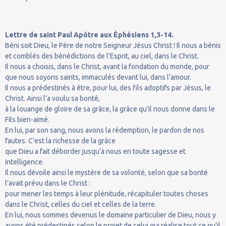
Lettre de saint Paul Apôtre aux Éphésiens 1,3-14.
Béni soit Dieu, le Père de notre Seigneur Jésus Christ ! Il nous a bénis
et comblés des bénédictions de l’Esprit, au ciel, dans le Christ.
Il nous a choisis, dans le Christ, avant la fondation du monde, pour
que nous soyons saints, immaculés devant lui, dans l’amour.
Il nous a prédestinés à être, pour lui, des fils adoptifs par Jésus, le
Christ. Ainsi l’a voulu sa bonté,
à la louange de gloire de sa grâce, la grâce qu’il nous donne dans le
Fils bien-aimé.
En lui, par son sang, nous avons la rédemption, le pardon de nos
fautes. C’est la richesse de la grâce
que Dieu a fait déborder jusqu’à nous en toute sagesse et
intelligence.
Il nous dévoile ainsi le mystère de sa volonté, selon que sa bonté
l’avait prévu dans le Christ :
pour mener les temps à leur plénitude, récapituler toutes choses
dans le Christ, celles du ciel et celles de la terre.
En lui, nous sommes devenus le domaine particulier de Dieu, nous y
avons été prédestinés selon le projet de celui qui réalise tout ce qu’il