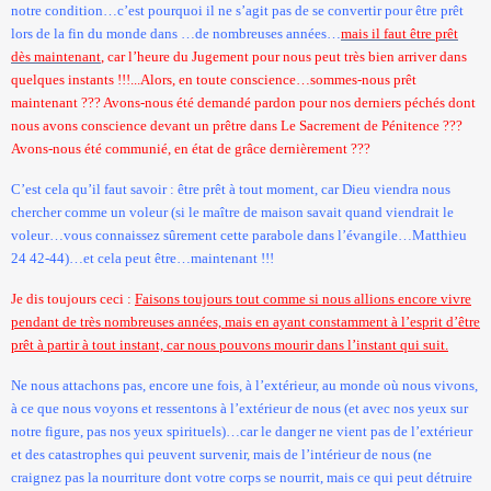
notre condition…c’est pourquoi il ne s’agit pas de se convertir pour être prêt
lors de la fin du monde dans …de nombreuses années…
mais il faut être prêt
dès maintenant
, car l’heure du Jugement pour nous peut très bien arriver dans
quelques instants !!!...Alors, en toute conscience…sommes-nous prêt
maintenant ??? Avons-nous été demandé pardon pour nos derniers péchés dont
nous avons conscience devant un prêtre dans Le Sacrement de Pénitence ???
Avons-nous été communié, en état de grâce dernièrement ???
C’est cela qu’il faut savoir : être prêt à tout moment, car Dieu viendra nous
chercher comme un voleur (si le maître de maison savait quand viendrait le
voleur…vous connaissez sûrement cette parabole dans l’évangile…Matthieu
24 42-44)…et cela peut être…maintenant !!!
Je dis toujours ceci :
Faisons toujours tout comme si nous allions encore vivre
pendant de très nombreuses années, mais en ayant constamment à l’esprit d’être
prêt à partir à tout instant, car nous pouvons mourir dans l’instant qui suit.
Ne nous attachons pas, encore une fois, à l’extérieur, au monde où nous vivons,
à ce que nous voyons et ressentons à l’extérieur de nous (et avec nos yeux sur
notre figure, pas nos yeux spirituels)…car le danger ne vient pas de l’extérieur
et des catastrophes qui peuvent survenir, mais de l’intérieur de nous (ne
craignez pas la nourriture dont votre corps se nourrit, mais ce qui peut détruire