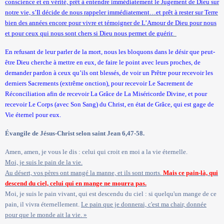
conscience et en vérité, prêt à entendre immédiatement le Jugement de Dieu sur
notre vie, s’Il décide de nous rappeler immédiatement…et prêt à rester sur Terre
bien des années encore pour vivre et témoigner de L’Amour de Dieu pour nous
et pour ceux qui nous sont chers si Dieu nous permet de guérir.
En refusant de leur parler de la mort, nous les bloquons dans le désir que peut-
être Dieu cherche à mettre en eux, de faire le point avec leurs proches, de
demander pardon à ceux qu’ils ont blessés, de voir un Prêtre pour recevoir les
derniers Sacrements (extrême onction), pour recevoir Le Sacrement de
Réconciliation afin de recevoir La Grâce de
La Miséricorde Divine
, et pour
recevoir Le Corps (avec Son Sang) du Christ, en état de Grâce, qui est gage de
Vie éternel pour eux.
Évangile de Jésus-Christ selon saint Jean 6,47-58.
Amen, amen, je vous le dis : celui qui croit en moi a la vie éternelle.
Moi, je suis le pain de
la vie.
Au
désert, vos pères ont mangé la manne, et ils sont morts.
Mais ce pain-là, qui
descend du ciel, celui qui en mange ne mourra pas.
Moi, je suis le pain vivant, qui est descendu du ciel : si quelqu'un mange de ce
pain, il vivra éternellement.
Le pain que je donnerai, c'est ma chair, donnée
pour que le monde ait la vie. »