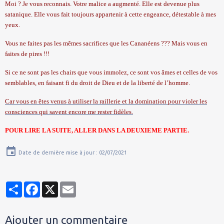
Moi ? Je vous reconnais. Votre malice a augmenté. Elle est devenue plus
satanique. Elle vous fait toujours appartenir à cette engeance, détestable à mes
yeux.
Vous ne faites pas les mêmes sacrifices que les Cananéens ??? Mais vous en
faites de pires !!!
Si ce ne sont pas les chairs que vous immolez, ce sont vos âmes et celles de vos
semblables, en faisant fi du droit de Dieu et de la liberté de l’homme.
Car vous en êtes venus à utiliser la raillerie et la domination pour violer les
consciences qui savent encore me rester fidèles.
POUR LIRE LA SUITE, ALLER DANS
LA DEUXIEME PARTIE.
Date de dernière mise à jour : 02/07/2021
Partager
Facebook
X
Email
Ajouter un commentaire