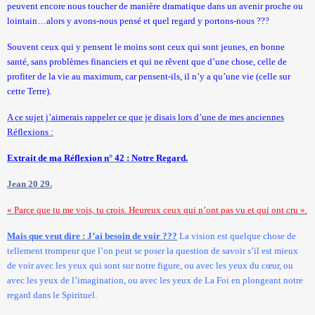
peuvent encore nous toucher de manière dramatique dans un avenir proche ou
lointain…alors y avons-nous pensé et quel regard y portons-nous ???
Souvent ceux qui y pensent le moins sont ceux qui sont jeunes, en bonne
santé, sans problèmes financiers et qui ne rêvent que d’une chose, celle de
profiter de la vie au maximum, car pensent-ils, il n’y a qu’une vie (celle sur
cette Terre).
A ce sujet j’aimerais rappeler ce que je disais lors d’une de mes anciennes
Réflexions :
Extrait de ma Réflexion n° 42 : Notre Regard.
Jean 20 29.
« Parce que tu me vois, tu crois. Heureux ceux qui n’ont pas vu et qui ont cru ».
Mais que veut dire : J’ai besoin de voir ???
La vision est quelque chose de
tellement trompeur que l’on peut se poser la question de savoir s’il est mieux
de voir avec les yeux qui sont sur notre figure, ou avec les yeux du cœur, ou
avec les yeux de l’imagination, ou avec les yeux de
La Foi
en plongeant notre
regard dans le Spirituel.