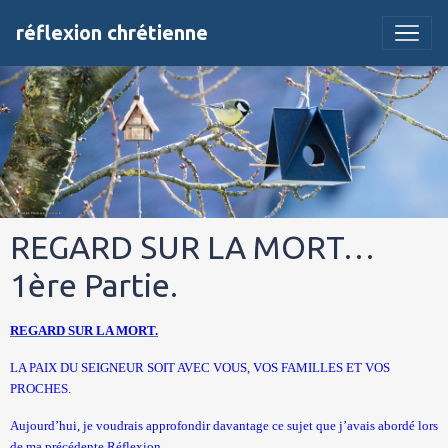
réflexion chrétienne
REGARD SUR LA MORT…
1ère Partie.
REGARD SUR LA MORT.
LA PAIX DU SEIGNEUR
SOIT AVEC VOUS, VOS FAMILLES ET VOS
PROCHES.
Aujourd’hui, je voudrais approfondir davantage ce sujet que j’avais abordé lors
de ma précédente Réflexion.