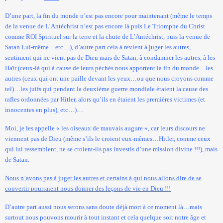
D’une part, la fin du monde n’est pas encore pour maintenant (même le temps
de la venue de L’Antéchrist n’est pas encore là puis Le Triomphe du Christ
comme ROI Spirituel sur la terre et la chute de L’Antéchrist, puis la venue de
Satan Lui-même…etc…), d’autre part cela à revient à juger les autres,
sentiment qui ne vient pas de Dieu mais de Satan, à condamner les autres, à les
Haïr (ceux-là qui à cause de leurs péchés nous apportent la fin du monde…les
autres (ceux qui ont une paille devant les yeux…ou que nous croyons comme
tel)…les juifs qui pendant la deuxième guerre mondiale étaient la cause des
rafles ordonnées par Hitler, alors qu’ils en étaient les premières victimes (et
innocentes en plus), etc…)…
Moi, je les appelle « les oiseaux de mauvais augure », car leurs discours ne
viennent pas de Dieu (même s’ils le croient eux-mêmes…Hitler, comme ceux
qui lui ressemblent, ne se croient-ils pas investis d’une mission divine !!!), mais
de Satan.
Nous n’avons pas à juger les autres et certains à qui nous allons dire de se
convertir pourraient nous donner des leçons de vie en Dieu !!!
D’autre part aussi nous serons sans doute déjà mort à ce moment là…mais
surtout nous pouvons mourir à tout instant et cela quelque soit notre âge et