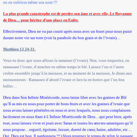
on en oubliera même son nom !!!
La plus grande catastrophe est de perdre son âme et avec elle, Le Royaume
de Dieu… pour hériter d’une place en Enfer.
Effectivement, Dieu ne va pas courir après nous avec un fouet pour nous punir
durant notre vie sur terre (voir la parabole du bon grain et de l’ivraie)…
Matthieu 13 24-31.
Veux-tu donc que nous allions la ramasser (l’ivraie). Non, vous risqueriez, en
ramassant l’ivraie, d’arracher en même temps le blé. Laissez l’un et l’autre
croître ensemble jusqu’à la moisson, et au moment de la moisson, Je dirais aux
moissonneurs : Ramassez d’abord l’ivraie et liez-la en bottes que l’on fera
brûler…
Dieu dans Son Infinie Miséricorde, nous laisse libre avec les graines de Blé
qu’Il as mis en nous pour porter de bons fruits et avec les graines d’ivraie que
nous avons laisser pénétrées en nous et avec lesquels, nous nous complaisons
facilement en nous fiant à L’Infinie Miséricorde de Dieu…qui peut bien, après
tout, nous laissez vivre et jouir avec Satan et toutes les œuvres sataniques qu’il
nous propose…orgueil, égoïsme, luxure, dureté de cœur, haine, adultère, etc…
Oui, Dieu est bon, Il pardonnera !!! (Alors reprenez le temps de relire le passage