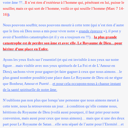
votre âme !!!...
Il n’est rien d’extérieur à l’homme qui, pénétrant en lui, puisse le
souiller, mais ce qui sort de l’homme, voilà ce qui souille l’homme (Marc 7 14-
16)
).
Nous pouvons souffrir, nous pouvons mourir à cette terre (qui n’est rien d’autre
que le lieu où Dieu nous a mis pour vivre notre «
grande épreuve
»), il peut y
avoir d’horribles catastrophes (et il y en a toujours eu !!!)…
la plus grande
catastrophe est de perdre son âme et avec elle, Le Royaume de Dieu…pour
hériter d’une place en Enfer.
Ayons les yeux fixés sur l’essentiel (et qui est invisible à nos yeux sur notre
figure…mais visible avec nos yeux spirituels de
La Foi
et de L’Amour en
Dieu), sachons vivre pour gagner (et faire gagner à ceux que nous aimons…le
plus grand nombre possible) une place dans Le Royaume de Dieu où ne règne
que Bonheur, Amour et Pureté…
et pour cela occupons-nous à chaque instant
de la santé spirituelle de notre âme.
N’oublions pas non plus que lorsqu’une personne que nous aimons meurt à
cette terre, nous la retrouverons un jour…à condition qu’elle comme nous,
héritions du Royaume de Dieu (voilà aussi pourquoi, il faut prier pour notre
conversion, mais aussi pour ceux que nous aimons)… mais que si une des deux
part pour Le Royaume de Satan…elle sera séparé de l’autre pour l’Eternité…et