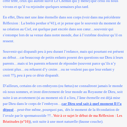
cette terre, ceux qui auront suivit Le Chemin qui y mène) que celui où nous
vivons et qu’il va rejoindre quelques semaines plus tard.
En effet, Dieu met une âme éternelle dans son corps (voir dans ma précédente
Réflexion : La brebis perdue n°41), et je pense que le souvenir du moment de
sa création au Ciel, est quelque part encrée dans son cœur…souvenir qui
s’estompe lors de sa venue dans notre monde, due à l’extrême douleur qu’il en
ressent.
Souvenir qui disparaît peu à peu durant l’enfance, mais qui pourtant est présent
au début…car beaucoup de petits enfants posent des questions sur Dieu à leurs
parents…mais si les parents refusent de répondre (souvent parce qu’ils n’y
croient plus…ou refusent d’y croire…ou ne veulent pas que leur enfant y
croit !!!), peu à peu ce désir disparaît.
D’ailleurs, certains de ces embryons (ou fœtus) ne connaîtront jamais le monde
où nous sommes, et iront directement de leur monde au Royaume de Dieu, soit
suite à un avortement (si au moment où il a lieu, l’âme éternelle est déjà mise
par Dieu dans le corps de l’embryon…
car Dieu seul sait à quel moment Il l’a
déposé
…peut-être même, pourquoi pas,
dès le moment de la fécondation de
l’ovule par le spermatozoïde !!!...
Voir à ce sujet le début de ma Réflexion : Les
Béatitudes (n°16)
), soit suite à une mort naturelle (fausse couche).