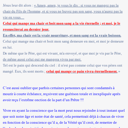
Jésus leur dit alors :
« Amen, amen, je vous le dis : si vous ne mangez pas la
chair du Fils de l'homme, et si vous ne buvez pas son sang, vous n'aurez pas la
vie en vous…
Celui qui mange ma chair et boit mon sang a la vie éternelle ; et moi, je le
ressusciterai au dernier jour.
En effet, ma chair est la vraie nourriture, et mon sang est la vraie boisson.
Celui qui mange ma chair et boit mon sang demeure en moi, et moi je demeure
en lui.
De même que le Père, qui est vivant, m'a envoyé, et que moi je vis par le Père,
de même aussi celui qui me mangera vivra par moi.
Tel est le pain qui descend du ciel : il n'est pas comme celui que vos pères ont
mangé. Eux, ils sont morts ;
celui qui mange ce pain vivra éternellement.
»
C’est aussi oublier que parfois certaines personnes qui sont condamnés à
mourir à courte échéance, reçoivent une guérison totale et inexpliquée après
avoir reçu l’extrême onction de la part d’un Prêtre !!!
Vivre en ayant la conscience que la mort peut nous rejoindre à tout instant quel
que soit notre âge et notre état de santé, cela permettrait déjà à chacun de vivre
en fonction de la conscience qu’il a, de la Vérité qu’il croit, de remettre de