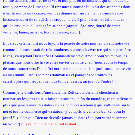
l’ordre dans les priorités de sa vie et non plus en inconscient qui se moque de
tout, y compris de l’image qu’il transmet autour de lui, voir des scandales dont
il est la source ou la cause, voir des drames qui surviennent à cause de son
inconscience et de son désir de croquer la vie à pleine dent, de faire tout ce
qu’il a envi et que lui suggère sa chair (orgueil, égoïsme, dureté de cœur,
violence, haine, racisme, luxure, paresse, etc…).
Et paradoxalement, si nous fuyons la pensée de notre mort en vivant notre vie
comme s’il nous restait de très nombreuses années à vivre (ce qui sera peut-être
le cas), en rejetant Dieu et Ses Commandements d’Amour pour vivre tous les
plaisirs que nous offre la vie et les envies de notre chair (nous avons le temps
de nous tourner vers Dieu d’ici notre mort…en attendant profitons de notre vie
au maximum)…nous sommes traumatisés et paniqués par toutes les
catastrophes qui risquent de nous tomber dessus, un jour ou l’autre !!!
Comme je le disais lors d’une ancienne Réflexion, certains cherchent à
traumatiser les gens en leur faisant miroiter « la fin du monde », et actuellement
plus que jamais avec des dates (et des
comptes à rebours) qui s’affichent sur le
net et tout le commerce qui va autour (y compris la vente de bunker pour le
jour J !!!), alors que Dieu ne dévoile jamais de date (Son jour viendra comme
un voleur)
et qu’il faut être prêt à tout instant.