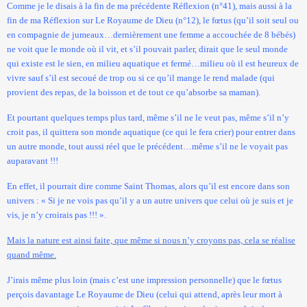
Comme je le disais à la fin de ma précédente Réflexion (n°41), mais aussi à la
fin de ma Réflexion sur Le Royaume de Dieu (n°12), le fœtus (qu’il soit seul ou
en compagnie de jumeaux…dernièrement une femme a accouchée de 8 bébés)
ne voit que le monde où il vit, et s’il pouvait parler, dirait que le seul monde
qui existe est le sien, en milieu aquatique et fermé…milieu où il est heureux de
vivre sauf s’il est secoué de trop ou si ce qu’il mange le rend malade (qui
provient des repas, de la boisson et de tout ce qu’absorbe sa maman).
Et pourtant quelques temps plus tard, même s’il ne le veut pas, même s’il n’y
croit pas, il quittera son monde aquatique (ce qui le fera crier) pour entrer dans
un autre monde, tout aussi réel que le précédent…même s’il ne le voyait pas
auparavant !!!
En effet, il pourrait dire comme Saint Thomas, alors qu’il est encore dans son
univers : « Si je ne vois pas qu’il y a un autre univers que celui où je suis et je
vis, je n’y croirais pas !!! ».
Mais la nature est ainsi faite, que même si nous n’y croyons pas, cela se réalise
quand même.
J’irais même plus loin (mais c’est une impression personnelle) que le fœtus
perçois davantage Le Royaume de Dieu (celui qui attend, après leur mort à