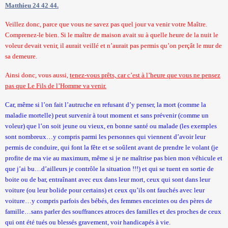
Matthieu 24 42 44.
Veillez donc, parce que vous ne savez pas quel jour va venir votre Maître.
Comprenez-le bien. Si le maître de maison avait su à quelle heure de la nuit le
voleur devait venir, il aurait veillé et n’aurait pas permis qu’on perçât le mur de
sa demeure.
Ainsi donc, vous aussi,
tenez-vous prêts, car c’est à l’heure que vous ne pensez
pas que Le Fils de l’Homme va venir.
Car, même si l’on fait l’autruche en refusant d’y penser, la mort (comme la
maladie mortelle) peut survenir à tout moment et sans prévenir (comme un
voleur) que l’on soit jeune ou vieux, en bonne santé ou malade (les exemples
sont nombreux…y compris parmi les personnes qui viennent d’avoir leur
permis de conduire, qui font la fête et se soûlent avant de prendre le volant (je
profite de ma vie au maximum, même si je ne maîtrise pas bien mon véhicule et
que j’ai bu…d’ailleurs je contrôle la situation !!!) et qui se tuent en sortie de
boite ou de bar, entraînant avec eux dans leur mort, ceux qui sont dans leur
voiture (ou leur bolide pour certains) et ceux qu’ils ont fauchés avec leur
voiture…y compris parfois des bébés, des femmes enceintes ou des pères de
famille…sans parler des souffrances atroces des familles et des proches de ceux
qui ont été tués ou blessés gravement, voir handicapés à vie.