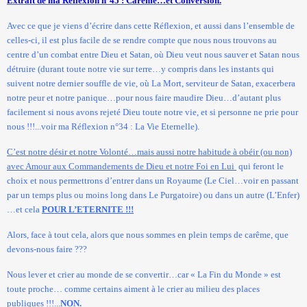
Extrait de ma Réflexion n°45 : Carême…et Conversion.
Avec ce que je viens d’écrire dans cette Réflexion, et aussi dans l’ensemble de
celles-ci, il est plus facile de se rendre compte que nous nous trouvons au
centre d’un combat entre Dieu et Satan, où Dieu veut nous sauver et Satan nous
détruire (durant toute notre vie sur terre…y compris dans les instants qui
suivent notre dernier souffle de vie, où
La Mort
, serviteur de Satan, exacerbera
notre peur et notre panique…pour nous faire maudire Dieu…d’autant plus
facilement si nous avons rejeté Dieu toute notre vie, et si personne ne prie pour
nous !!!...voir ma Réflexion n°34 :
La Vie
Eternelle
).
C’est notre désir et notre Volonté…mais aussi notre habitude à obéir (ou non)
avec Amour aux Commandements de Dieu et notre Foi en Lui
qui feront le
choix et nous permettrons d’entrer dans un Royaume (Le Ciel…voir en passant
par un temps plus ou moins long dans Le Purgatoire) ou dans un autre (L’Enfer)
…et cela
POUR L’ETERNITE !!!
Alors, face à tout cela, alors que nous sommes en plein temps de carême, que
devons-nous faire ???
Nous lever et crier au monde de se convertir…car «
La Fin
du Monde » est
toute proche… comme certains aiment à le crier au milieu des places
publiques !!!...
NON.