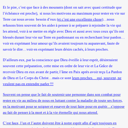
Et le pire, c’est que face à des mourants (dont on sait avec quasi certitude que
l’échéance est proche),
si nous les motivons au maximum pour rester en vie sur
Terre car nous avons
besoin d’eux
(et c’est une excellente chose)
…nous
refusons bien souvent de les aider à penser à se préparer à rejoindre la vie qui
les attend, voir à se mettre en règle avec Dieu et aussi avec tous ceux qu’ils ont
blessés durant leur vie sur Terre en pardonnant ou en recherchant leur pardon…
voir en exprimant leur amour qu’ils avaient toujours tu auparavant, faute de
savoir le dire…voir en exprimant leurs désirs cachés, à leurs proches.
D’ailleurs eux, par la conscience que Dieu éveille à leur esprit, désireraient
souvent cette préparation, cette mise en ordre de leur vie et La Grâce de
recevoir Dieu en eux avant de partir, l’âme en Paix après avoir reçu La Pardon
de Dieu et Le Corps du Christ…mais ce sont
leurs proches… qui, souvent, ne
veulent pas en entendre parler !!!
Souvent on pense que le fait de soutenir une personne dans son combat pour
rester en vie au milieu de nous en luttant contre la maladie de toute ses forces,
en la motivant pour se soigner et essayer de tout faire pour en guérir…s’oppose
au fait de penser à la mort et à la vie éternelle qui nous attend.
C’est faux, l’un et l’autre doivent être à notre esprit afin d’agir toujours en