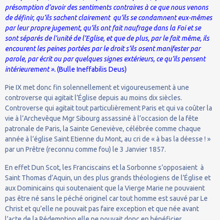
présomption d’avoir des sentiments contraires à ce que nous venons
de définir, qu’ils sachent clairement qu’ils se condamnent eux-mêmes
par leur propre jugement, qu’ils ont fait naufrage dans la Foi et se
sont séparés de l’unité de l’Eglise, et que de plus, par le fait même, ils
encourent les peines portées par le droit s’ils osent manifester par
parole, par écrit ou par quelques signes extérieurs, ce qu’ils pensent
intérieurement ».
(Bulle Ineffabilis Deus)
Pie IX met donc fin solennellement et vigoureusement à une
controverse qui agitait l’Église depuis au moins dix siècles.
Controverse qui agitait tout particulièrement Paris et qui va coûter la
vie à l’Archevêque Mgr Sibourg assassiné à l’occasion de la fête
patronale de Paris, la Sainte Geneviève, célébrée comme chaque
année à l’église Saint Etienne du Mont, au cri de « à bas la déesse ! »
par un Prêtre (reconnu comme fou) le 3 Janvier 1857.
En effet Dun Scot, les Franciscains et la Sorbonne s’opposaient à
Saint Thomas d’Aquin, un des plus grands théologiens de l’Église et
aux Dominicains qui soutenaient que la Vierge Marie ne pouvaient
pas être né sans le péché originel car tout homme est sauvé par Le
Christ et qu’elle ne pouvait pas faire exception et que née avant
l’acte de la Rédemption elle ne pouvait donc en bénéficier.