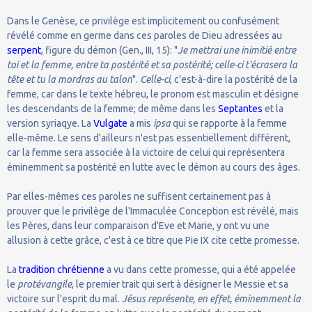
Dans le Genèse, ce privilège est implicitement ou confusément
révélé comme en germe dans ces paroles de Dieu adressées au
serpent
, figure du démon (Gen., III, 15): "
Je mettrai une inimitié entre
toi et la femme, entre ta postérité et sa postérité; celle-ci t'écrasera la
tête et tu la mordras au talon
".
Celle-ci
, c'est-à-dire la postérité de la
femme, car dans le texte hébreu, le pronom est masculin et désigne
les descendants de la femme; de même dans les
Septantes
et la
version syriaqye. La
Vulgate
a mis
ipsa
qui se rapporte à la femme
elle-même. Le sens d'ailleurs n'est pas essentiellement différent,
car la femme sera associée à la victoire de celui qui représentera
éminemment sa postérité en lutte avec le démon au cours des âges.
Par elles-mêmes ces paroles ne suffisent certainement pas à
prouver que le privilège de l'Immaculée Conception est révélé, mais
les Pères, dans leur comparaison d'Eve et Marie, y ont vu une
allusion à cette grâce, c'est à ce titre que Pie IX cite cette promesse.
La
tradition chrétienne
a vu dans cette promesse, qui a été appelée
le
protévangile
, le premier trait qui sert à désigner le Messie et sa
victoire sur l'esprit du mal.
Jésus représente, en effet, éminemment la