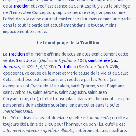
de la
Tradition
et avec l'assistance du Saint-Esprit, y a vu le privilège
de l'Immaculée Conception, implicitement révélé, non pas comme
l'effet dans la cause qui peut exister sans lui, mais comme une partie
dans le tout; la partie est actuellement dans le tout au moins
implicitement énoncée.
Le témoignage de la Tradition
La
Tradition
elle-même affirme de plus en plus explicitement cette
vérité.
Saint Justin
(
Dial. cum Tryphone
, 100),
saint Irénée
(
Ad.
Haereses
, III, XXII, 3, 4; V, XIX),
Tertullien
(
De Carne Christi
, XVII),
opposent Eve cause de la mort et Marie cause de la Vie et du Salut.
Cette antithèse est constamment rééditée par les Pères (par
exemple saint Cyrille de Jérusalem, saint Ephrem, saint Epiphane,
saint Ambroise, saint Jérôme, saint Augustin, saint Jean
Chrysostome, etc.), et elle trouve place dans les documents les plus
personnels du magistère suprême, en particulier dans la bulle
Ineffabilis Deus.
...
Les Pères disent souvent de Marie qu'elle est
immaculée
, qu'elle a
toujours été Bénie de Dieu pour l'honneur de son Fils, qu'elle est
intemerata, intacta, impolluta, illibata
, entièrement sans souillure.