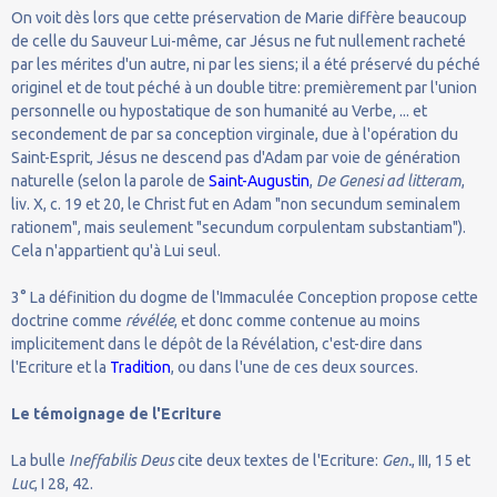
On voit dès lors que cette préservation de Marie diffère beaucoup
de celle du Sauveur Lui-même, car Jésus ne fut nullement racheté
par les mérites d'un autre, ni par les siens; il a été préservé du péché
originel et de tout péché à un double titre: premièrement par l'union
personnelle ou hypostatique de son humanité au Verbe, ... et
secondement de par sa conception virginale, due à l'opération du
Saint-Esprit, Jésus ne descend pas d'Adam par voie de génération
naturelle (selon la parole de
Saint-Augustin
,
De Genesi ad litteram
,
liv. X, c. 19 et 20, le Christ fut en Adam "non secundum seminalem
rationem", mais seulement "secundum corpulentam substantiam").
Cela n'appartient qu'à Lui seul.
3° La définition du dogme de l'Immaculée Conception propose cette
doctrine comme
révélée
, et donc comme contenue au moins
implicitement dans le dépôt de la Révélation, c'est-dire dans
l'Ecriture et la
Tradition
, ou dans l'une de ces deux sources.
Le témoignage de l'Ecriture
La bulle
Ineffabilis Deus
cite deux textes de l'Ecriture:
Gen.
, III, 15 et
Luc
, I 28, 42.