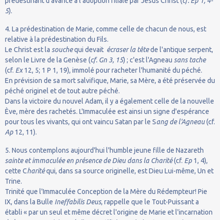
prédestinant d'avance à l'adoption filiale par Jésus Christ (
cf. Ep 1, 4-
5
).
4. La prédestination de Marie, comme celle de chacun de nous, est
relative à la prédestination du Fils.
Le Christ est la
souche
qui devait
écraser la tête
de l'antique serpent,
selon le Livre de la Genèse (
cf. Gn 3, 15
) ; c'est l'Agneau
sans tache
(cf.
Ex
12, 5; 1 P 1, 19), immolé pour racheter l'humanité du péché.
En prévision de sa mort salvifique, Marie, sa Mère, a été préservée du
péché originel et de tout autre péché.
Dans la victoire du nouvel Adam, il y a également celle de la nouvelle
Ève, mère des rachetés. L'Immaculée est ainsi un signe d'espérance
pour tous les vivants, qui ont vaincu Satan par le S
ang de l'Agneau
(cf.
Ap
12, 11).
5. Nous contemplons aujourd'hui l'humble jeune fille de Nazareth
sainte et immaculée en présence de Dieu dans la Charité
(cf.
Ep
1, 4),
cette C
harité
qui, dans sa source originelle, est Dieu Lui-même, Un et
Trine.
Trinité que l'Immaculée Conception de la Mère du Rédempteur! Pie
IX, dans la Bulle
Ineffabilis Deus
, rappelle que le Tout-Puissant a
établi « par un seul et même décret l'origine de Marie et l'incarnation