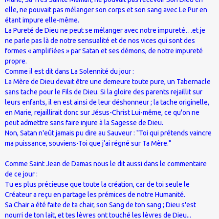
elle, ne pouvait pas mélanger son corps et son sang avec Le Pur en
étant impure elle-même.
La Pureté de Dieu ne peut se mélanger avec notre impureté…et je
ne parle pas là de notre sensualité et de nos vices qui sont des
formes « amplifiées » par Satan et ses démons, de notre impureté
propre.
Comme il est dit dans La Solennité du jour :
La Mère de Dieu devait être une demeure toute pure, un Tabernacle
sans tache pour le Fils de Dieu. Si la gloire des parents rejaillit sur
leurs enfants, il en est ainsi de leur déshonneur ; la tache originelle,
en Marie, rejaillirait donc sur Jésus-Christ Lui-même, ce qu'on ne
peut admettre sans faire injure à la Sagesse de Dieu.
Non, Satan n'eût jamais pu dire au Sauveur : "Toi qui prétends vaincre
ma puissance, souviens-Toi que j'ai régné sur Ta Mère."
Comme Saint Jean de Damas nous le dit aussi dans le commentaire
de ce jour :
Tu es plus précieuse que toute la création, car de toi seule le
Créateur a reçu en partage les prémices de notre Humanité.
Sa Chair a été faite de ta chair, son Sang de ton sang ; Dieu s'est
nourri de ton lait, et tes lèvres ont touché les lèvres de Dieu...