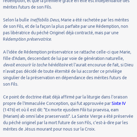
rédemption, et que la première grâce en elle est indépendante des
mérites futurs de son Fils.
Selon la bulle
Ineffabilis Deus
, Marie a été rachetée par les mérites
de son Fils, et de la façon la plus parfaite par une Rédemption, non
pas libératrice du péché Originel déjà contracté, mais par une
R
édemption préservatrice
.
A l'idée de Rédemption préservatrice se rattache celle-ci que Marie,
fille d'Adam, descendant de lui par voie de génération naturelle,
devait encourir la tache héréditaire
et l'aurait encourue de fait, si Dieu
n'avait pas décidé de toute éternité de lui accorder ce privilège
singulier de la préservation en dépendance des mérites futurs de
son Fils.
Ce point de doctrine était déjà affirmé par la liturgie dans l'oraison
propre de l'Immaculée Conception, qui fut approuvée par
Sixte IV
(1476) et où il est dit: "Ex morte ejusdem Filii tui praevisa, eam
(Mariam) ab omni labe praeservasti". La Sainte Vierge a été préservée
du péché originel par la mort future de son Fils, c'est-à-dire par les
mérites de Jésus mourant pour nous sur la Croix.