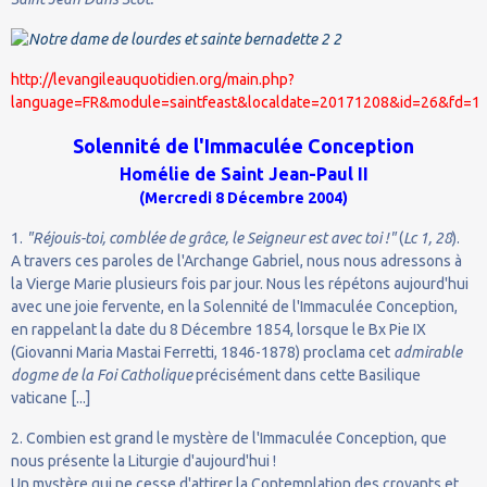
http://levangileauquotidien.org/main.php?
language=FR&module=saintfeast&localdate=20171208&id=26&fd=1
Solennité de l'Immaculée Conception
Homélie de Saint Jean-Paul II
(Mercredi 8 Décembre 2004)
1.
"Réjouis-toi, comblée de grâce, le Seigneur est avec toi !"
(
Lc
1, 28
).
A travers ces paroles de l'Archange Gabriel, nous nous adressons à
la Vierge Marie plusieurs fois par jour. Nous les répétons aujourd'hui
avec une joie fervente, en la Solennité de l'Immaculée Conception,
en rappelant la date du 8 Décembre 1854, lorsque le Bx Pie IX
(Giovanni Maria Mastai Ferretti, 1846-1878) proclama cet
admirable
dogme de la Foi Catholique
précisément dans cette Basilique
vaticane [...]
2. Combien est grand le mystère de l'Immaculée Conception, que
nous présente la Liturgie d'aujourd'hui !
Un mystère qui ne cesse d'attirer la Contemplation des croyants et