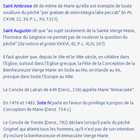
Saint Ambroise
dit de même de Marie qu'elle est exempte de toute
souillure du péché "per gratiam ab omni integra labe peccati" (in
Ps
.
CXVIII, 22, 30; P. L., XV, 1521).
Saint Augustin
dit que "au sujet seulement de la Sainte Vierge Marie,
l'honneur du Seigneur ne permet pas de soulever la question du
péché" (
De natura et gratia
XXXVI, 42; P. L. XLIV, 267).
Il faut ajouter que, depuis le VIIe et le VIIIe siècle, on célèbre dans
l'Eglise, surtout dans l'Eglise grecque, la Fête de la Conception de la
Bienheureuse Vierge Marie: en Sicile au IXe, en Irlande au Xe,
presque dans toute l'Europe au XIIIe.
Le Concile de Latran de 649 (Denz., 256) appelle Marie "Immaculée".
En 1476 et 1483,
Sixte IV
parle en faveur du privilège à propos de la
Conception de Marie (Denz. 734 s.)
Le Concile de Trente (Denz., 792) déclare lorsqu'il parle du péché
Originel qui atteint tous les hommes, qu'il n'est pas de son intention
d'y inclure la bienheureuse et immaculée Vierge Marie.