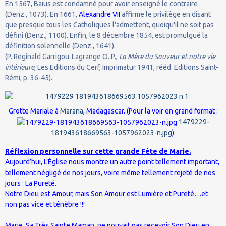
En 1567, Baius est condamné pour avoir enseigné le contraire
(Denz., 1073). En 1661,
Alexandre VII
affirme le privilège en disant
que presque tous les Catholiques l'admettent, quoiqu'il ne soit pas
défini (Denz., 1100). Enfin, le 8 décembre 1854, est promulgué la
définition solennelle (Denz., 1641).
(P. Reginald Garrigou-Lagrange O. P.,
La Mère du Sauveur et notre vie
intérieure
, Les Editions du Cerf, Imprimatur 1941, rééd. Editions Saint-
Rémi, p. 36-45).
Grotte Mariale à
Marana
, Madagascar. (Pour la voir en grand format :
1479229-
181943618669563-1057962023-n.jpg
).
Réflexion personnelle sur cette grande Fête de Marie.
Aujourd’hui, L’Église nous montre un autre point tellement important,
tellement négligé de nos jours, voire même tellement rejeté de nos
jours : La Pureté.
Notre Dieu est Amour, mais Son Amour est Lumière et Pureté…et
non pas vice et ténèbre !!!
Marie, Sa Très Sainte Maman, ne pouvait pas recevoir Son Dieu en