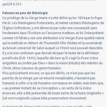
pp229 à 231.
Faisons un peu de théologie
Ce privilège de la Vierge Marie n'a été défini qu'en 1854 par le Pape
Pie IX. Les théologiens Protestants, et même certains théologiens de
l'Église Orthodoxe, y ont dénoncé par suite une nouveauté sans
fondement dans l'Écriture ou l'ancienne tradition, et ils l'interprètent
comme s'il fallait y voir une attribution à la Vierge d'une qualité native
qui la mettrait en dehors de l'humanité fille d'Adam et la soustrairait
au besoin universel de Salut auquel Le Christ seul pouvait répondre.
Il y a là une confusion que devrait dissiper le texte de la définition
pontificale (D.B. 1641), laquelle déclare qu'il s'agit là d'une Grâce
singulière accordée par Dieu « dans la vision (intuitu) des mérites du
Christ Jésus Sauveur du genre humain».
Plus précisément encore, ce qui est défini, ce n'est pas que les
parents de la Vierge, par un miracle inexplicable, n'auraient pas
transmis à celle-ci la vie humaine corrompue en Adam, mais bien que,
« au premier instant de sa Conception », en vertu de la Grâce
énoncée, elle a été préservée de toute tache de la faute Originelle »
(
ab omni originalis culpae labe praeservatam immuotem
).
Autrement dit, l'immaculée Conception, au sens où elle a été