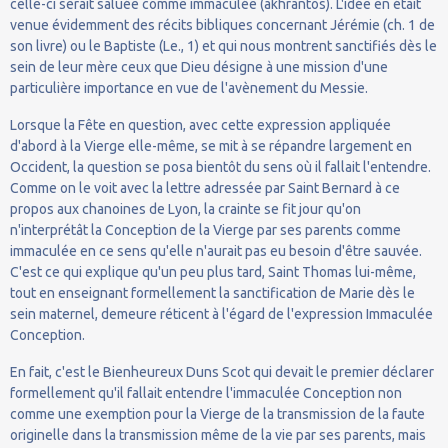
celle-ci serait saluée comme immaculée (akhrantos). L'idée en était
venue évidemment des récits bibliques concernant Jérémie (ch. 1 de
son livre) ou le Baptiste (Le., 1) et qui nous montrent sanctifiés dès le
sein de leur mère ceux que Dieu désigne à une mission d'une
particulière importance en vue de l'avènement du Messie.
Lorsque la Fête en question, avec cette expression appliquée
d'abord à la Vierge elle-même, se mit à se répandre largement en
Occident, la question se posa bientôt du sens où il fallait l'entendre.
Comme on le voit avec la lettre adressée par Saint Bernard à ce
propos aux chanoines de Lyon, la crainte se fit jour qu'on
n'interprétât la Conception de la Vierge par ses parents comme
immaculée en ce sens qu'elle n'aurait pas eu besoin d'être sauvée.
C'est ce qui explique qu'un peu plus tard, Saint Thomas lui-même,
tout en enseignant formellement la sanctification de Marie dès le
sein maternel, demeure réticent à l'égard de l'expression Immaculée
Conception.
En fait, c'est le Bienheureux Duns Scot qui devait le premier déclarer
formellement qu'il fallait entendre l'immaculée Conception non
comme une exemption pour la Vierge de la transmission de la faute
originelle dans la transmission même de la vie par ses parents, mais