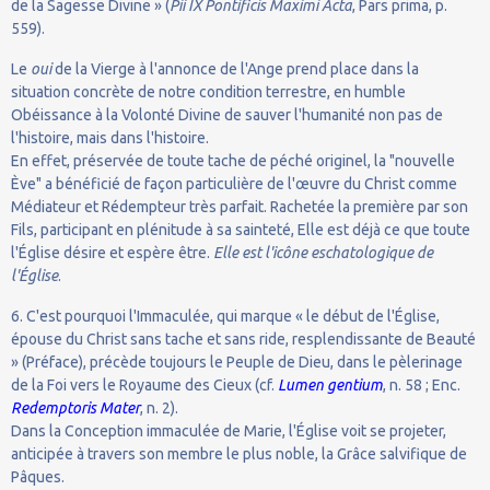
de la Sagesse Divine » (
Pii IX Pontificis Maximi Acta
, Pars prima, p.
559).
Le
oui
de la Vierge à l'annonce de l'Ange prend place dans la
situation concrète de notre condition terrestre, en humble
Obéissance à la Volonté Divine de sauver l'humanité non pas de
l'histoire, mais dans l'histoire.
En effet, préservée de toute tache de péché originel, la "nouvelle
Ève" a bénéficié de façon particulière de l'œuvre du Christ comme
Médiateur et Rédempteur très parfait. Rachetée la première par son
Fils, participant en plénitude à sa sainteté, Elle est déjà ce que toute
l'Église désire et espère être.
Elle est l'icône eschatologique de
l'Église
.
6. C'est pourquoi l'Immaculée, qui marque « le début de l'Église,
épouse du Christ sans tache et sans ride, resplendissante de Beauté
» (Préface), précède toujours le Peuple de Dieu, dans le pèlerinage
de la Foi vers le Royaume des Cieux (cf.
Lumen gentium
, n. 58 ; Enc.
Redemptoris Mater
, n. 2).
Dans la Conception immaculée de Marie, l'Église voit se projeter,
anticipée à travers son membre le plus noble, la Grâce salvifique de
Pâques.