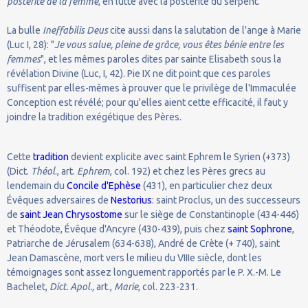
postérité de la femme
, en lutte avec la postérité du serpent.
La bulle
Ineffabilis Deus
cite aussi dans la salutation de l'ange à Marie
(Luc I, 28): "
Je vous salue, pleine de grâce, vous êtes bénie entre les
femmes
", et les mêmes paroles dites par sainte Elisabeth sous la
révélation Divine (Luc, I, 42). Pie IX ne dit point que ces paroles
suffisent par elles-mêmes à prouver que le privilège de l'Immaculée
Conception est révélé; pour qu'elles aient cette efficacité, il faut y
joindre la tradition exégétique des Pères.
Cette
tradition
devient explicite avec saint Ephrem le Syrien (+373)
(Dict.
Théol
., art.
Ephrem
, col. 192) et chez les Pères grecs au
lendemain du
Concile d'Ephèse
(431), en particulier chez deux
Évêques adversaires de
Nestorius
: saint Proclus, un des successeurs
de
saint Jean Chrysostome
sur le siège de Constantinople (434-446)
et Théodote, Évêque d'Ancyre (430-439), puis chez
saint Sophrone
,
Patriarche de Jérusalem (634-638), André de Crète (+ 740), saint
Jean Damascène, mort vers le milieu du VIIIe siècle, dont les
témoignages sont assez longuement rapportés par le P. X.-M. Le
Bachelet,
Dict. Apol.,
art.,
Marie
, col. 223-231.