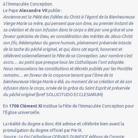
à l’Immaculée Conception.
Le Pape
Alexandre VII
publie :
Ancienne est la Piété des fidèles du Christ à l’égard de la Bienheureuse
Vierge Marie sa mère, qui pensent que son âme, au premier instant de
sa création et de son infusion dans le corps a été par une grâce et une
faveur spéciales de Dieu, en considération des mérites de Jésus-Christ
son fils, Rédempteur du genre humain, pleinement préservée intacte
de la tache du péché originel, et qui, dans cet esprit, honorent et
célèbrent solennellement la Fête de sa Conception. Leur nombre s’est
accru… au point que presque tous les Catholiques l’ont adoptée.
Nous renouvelons les constitutions et décrets publiés par les Pontifes
romains… en faveur de la croyance tenant que l’âme de la
bienheureuse Vierge Marie a été, au moment de sa création et de son
infusion dans le corps, ornée de la grâce du Saint Esprit et préservée
du péché originel
(bref SOLLICITUDO ECCLESIARUM)
En
1708
Clément XI
institue la Fête de l’Immaculée Conception pour
l’Église universelle.
La réalité du dogme a donc été admise et célébrée bien avant la
promulgation du dogme officiel par Pie IX.
Source : La Foi Catholique GERVAIS DUMEIGE éditons de l’orante