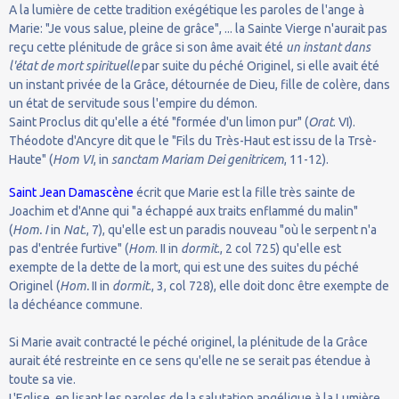
A la lumière de cette tradition exégétique les paroles de l'ange à
Marie: "Je vous salue, pleine de grâce", ... la Sainte Vierge n'aurait pas
reçu cette plénitude de grâce si son âme avait été
un instant dans
l'état de mort spirituelle
par suite du péché Originel, si elle avait été
un instant privée de la Grâce, détournée de Dieu, fille de colère, dans
un état de servitude sous l'empire du démon.
Saint Proclus dit qu'elle a été "formée d'un limon pur" (
Orat
. VI).
Théodote d'Ancyre dit que le "Fils du Très-Haut est issu de la Trsè-
Haute" (
Hom VI
, in
sanctam Mariam Dei genitricem
, 11-12).
Saint Jean Damascène
écrit que Marie est la fille très sainte de
Joachim et d'Anne qui "a échappé aux traits enflammé du malin"
(
Hom. I
in
Nat
., 7), qu'elle est un paradis nouveau "où le serpent n'a
pas d'entrée furtive" (
Hom
. II in
dormit
., 2 col 725) qu'elle est
exempte de la dette de la mort, qui est une des suites du péché
Originel (
Hom.
II in
dormit
., 3, col 728), elle doit donc être exempte de
la déchéance commune.
Si Marie avait contracté le péché originel, la plénitude de la Grâce
aurait été restreinte en ce sens qu'elle ne se serait pas étendue à
toute sa vie.
L'Eglise, en lisant les paroles de la salutation angélique à la Lumière