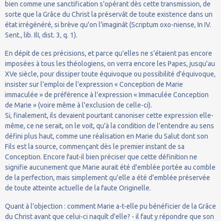
bien comme une sanctification s'opérant dès cette transmission, de
sorte que la Grâce du Christ la préservât de toute existence dans un
état irrégénéré, si brève qu'on l'imaginât (Scriptum oxo-niense, In IV.
Sent., lib. IlI, dist. 3, q. 1).
En dépit de ces précisions, et parce qu'elles ne s'étaient pas encore
imposées à tous les théologiens, on verra encore les Papes, jusqu'au
XVe siècle, pour dissiper toute équivoque ou possibilité d'équivoque,
insister sur l'emploi de l'expression « Conception de Marie
immaculée » de préférence à l'expression « Immaculée Conception
de Marie » (voire même à l'exclusion de celle-ci).
Si, finalement, ils devaient pourtant canoniser cette expression elle-
même, ce ne serait, on le voit, qu'à la condition de l'entendre au sens
défini plus haut, comme une réalisation en Marie du Salut dont son
Fils est la source, commençant dès le premier instant de sa
Conception. Encore faut-il bien préciser que cette définition ne
signifie aucunement que Marie aurait été d'emblée portée au comble
de la perfection, mais simplement qu'elle a été d'emblée préservée
de toute atteinte actuelle de la faute Originelle.
Quant à l'objection : comment Marie a-t-elle pu bénéficier de la Grâce
du Christ avant que celui-ci naquît d'elle? - il faut y répondre que son