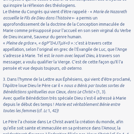
qui inspire la réflexion des théologiens.
Le thème du Congrès qui vient d'être rappelé - «
Marie de Nazareth
accueille le Fils de Dieu dans l'histoire
»- a permis un
approfondissement de la doctrine de la Conception immaculée de
Marie comme présupposé pour l'accueil en son sein virginal du Verbe
de Dieu incarné, Sauveur du genre humain.
«
Pleine de grâce
»,
« 6gP"D4JTµX<0 » :
c'est à travers cette
appellation, selon l'original en grec de l'Évangile de Luc, que l'Ange
s'adresse à Marie. Tel est
le nom avec lequel Dieu
, à travers son
messager, a voulu qualifier la Vierge. C'est de cette façon qu'Il l'a
pensée et vue depuis toujours,
ab aeterno
.
3. Dans l'hymne de la Lettre aux Éphésiens, qui vient d'être proclamé,
l'Apôtre loue Dieu le Père car il «
nous a Bénis par toutes sortes de
Bénédictions spirituelles aux Cieux, dans Le Christ
» (1, 3).
Avec quelle Bénédiction très spéciale Dieu s'est-il adressé à Marie
depuis le début des temps !
Marie est véritablement Bénie entre
toutes les femmes
(cf.
Lc
1, 42)!
Le Père l'a choisie dans Le Christ avant la création du monde, afin
qu'elle soit sainte et immaculée en sa présence dans l'Amour, la