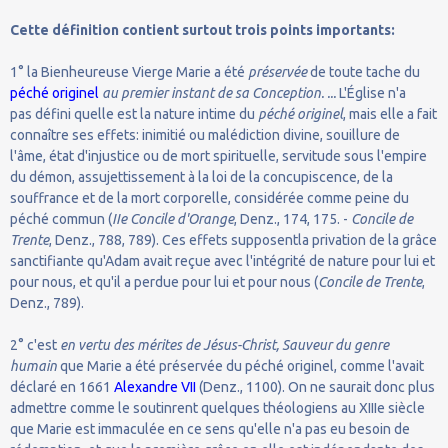
Cette définition contient surtout trois points importants:
1° la Bienheureuse Vierge Marie a été
préservée
de toute tache du
péché originel
au premier instant de sa Conception. ...
L'Église n'a
pas défini quelle est la nature intime du
péché originel
, mais elle a fait
connaître ses effets: inimitié ou malédiction divine, souillure de
l'âme, état d'injustice ou de mort spirituelle, servitude sous l'empire
du démon, assujettissement à la loi de la concupiscence, de la
souffrance et de la mort corporelle, considérée comme peine du
péché commun (
IIe Concile d'Orange
, Denz., 174, 175. -
Concile de
Trente
, Denz., 788, 789). Ces effets supposentla privation de la grâce
sanctifiante qu'Adam avait reçue avec l'intégrité de nature pour lui et
pour nous, et qu'il a perdue pour lui et pour nous (
Concile de Trente
,
Denz., 789).
2° c'est
en vertu des mérites de Jésus-Christ, Sauveur du genre
humain
que Marie a été préservée du péché originel, comme l'avait
déclaré en 1661
Alexandre VII
(Denz., 1100). On ne saurait donc plus
admettre comme le soutinrent quelques théologiens au XIIIe siècle
que Marie est immaculée en ce sens qu'elle n'a pas eu besoin de