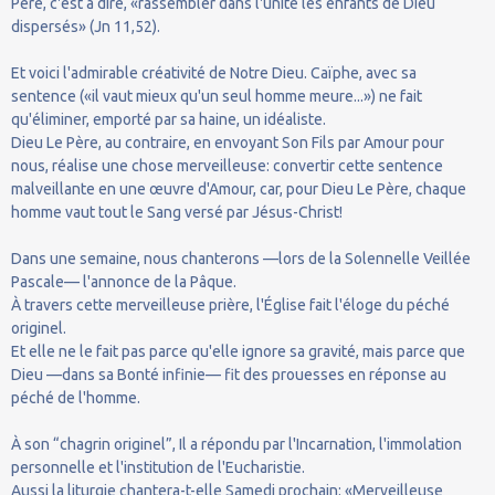
Père, c'est à dire, «rassembler dans l'unité les enfants de Dieu
dispersés» (Jn 11,52).
Et voici l'admirable créativité de Notre Dieu. Caïphe, avec sa
sentence («il vaut mieux qu'un seul homme meure...») ne fait
qu'éliminer, emporté par sa haine, un idéaliste.
Dieu Le Père, au contraire, en envoyant Son Fils par Amour pour
nous, réalise une chose merveilleuse: convertir cette sentence
malveillante en une œuvre d'Amour, car, pour Dieu Le Père, chaque
homme vaut tout le Sang versé par Jésus-Christ!
Dans une semaine, nous chanterons —lors de la Solennelle Veillée
Pascale— l'annonce de la Pâque.
À travers cette merveilleuse prière, l'Église fait l'éloge du péché
originel.
Et elle ne le fait pas parce qu'elle ignore sa gravité, mais parce que
Dieu —dans sa Bonté infinie— fit des prouesses en réponse au
péché de l'homme.
À son “chagrin originel”, Il a répondu par l'Incarnation, l'immolation
personnelle et l'institution de l'Eucharistie.
Aussi la liturgie chantera-t-elle Samedi prochain: «Merveilleuse