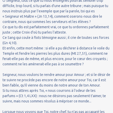
Ô Seigneur, tout ce que tu nous enseignes pourrait sembler trop
difficile, trop lourd, si tu parlais d'une autre tribune ; mais puisque tu
nous instruis plus par l'exemple que par la parole, toi qui es
« Seigneur et Maître » (Jn 13,14), comment oserons-nous dire le
contraire, nous qui sommes les serviteurs et les élèves ?
Ce que tu dis est parfaitement vrai, ce que tu ordonnes parfaitement
juste ; cette Croix d'où tu parles l'atteste.
Ce Sang qui coule à flots témoigne aussi ; il crie de toutes ses forces
(Gn 4,10).
Et enfin, cette mort même : si elle a pu déchirer à distance le voile du
Temple et fendre les pierres les plus dures (Mt 27,51), comment ne
ferait-elle pas de même, et plus encore, pour le cœur des croyants ;
comment ne les amènerait-elle pas à se soumettre ?
Seigneur, nous voulons te rendre amour pour Amour ; et si le désir de
te suivre ne procède pas encore de notre amour pour Toi, car il est
bien faible, qu'il vienne du moins de notre amour de ton Amour.
Si tu nous attires après Toi, « nous courrons à l'odeur de tes
parfums » (Ct 1,4 LXX) : nous ne désirons pas seulement t'aimer, te
suivre, mais nous sommes résolus à mépriser ce monde...
Lorsque nous voyons que Toi, notre chef, tu n'as pas accaparé les