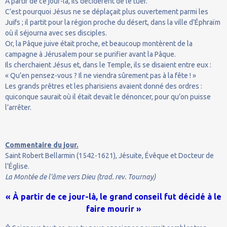
À partir de ce jour-là, ils décidèrent de le tuer.
C’est pourquoi Jésus ne se déplaçait plus ouvertement parmi les
Juifs ; il partit pour la région proche du désert, dans la ville d’Éphraïm
où il séjourna avec ses disciples.
Or, la Pâque juive était proche, et beaucoup montèrent de la
campagne à Jérusalem pour se purifier avant la Pâque.
Ils cherchaient Jésus et, dans le Temple, ils se disaient entre eux :
« Qu’en pensez-vous ? Il ne viendra sûrement pas à la fête ! »
Les grands prêtres et les pharisiens avaient donné des ordres :
quiconque saurait où il était devait le dénoncer, pour qu’on puisse
l’arrêter.
Commentaire du jour.
Saint Robert Bellarmin (1542-1621), Jésuite, Évêque et Docteur de
l'Église.
La Montée de l'âme vers Dieu (trad. rev. Tournay)
« À partir de ce jour-là, le grand conseil fut décidé à le
faire mourir »