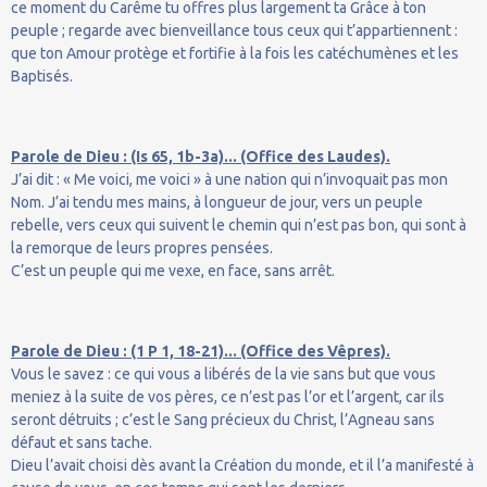
ce moment du Carême tu offres plus largement ta Grâce à ton
peuple ; regarde avec bienveillance tous ceux qui t’appartiennent :
que ton Amour protège et fortifie à la fois les catéchumènes et les
Baptisés.
Parole de Dieu : (Is 65, 1b-3a)... (Office des Laudes).
J’ai dit : « Me voici, me voici » à une nation qui n’invoquait pas mon
Nom. J’ai tendu mes mains, à longueur de jour, vers un peuple
rebelle, vers ceux qui suivent le chemin qui n’est pas bon, qui sont à
la remorque de leurs propres pensées.
C’est un peuple qui me vexe, en face, sans arrêt.
Parole de Dieu : (1 P 1, 18-21)... (Office des Vêpres).
Vous le savez : ce qui vous a libérés de la vie sans but que vous
meniez à la suite de vos pères, ce n’est pas l’or et l’argent, car ils
seront détruits ; c’est le Sang précieux du Christ, l’Agneau sans
défaut et sans tache.
Dieu l’avait choisi dès avant la Création du monde, et il l’a manifesté à