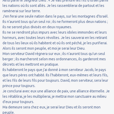
Ainsi parle le Seigneur Dieu : « Je vais prendre les fils d’Israël parmi
les nations où ils sont allés. Je les rassemblerai de partout et les
ramènerai sur leur terre.
J’en ferai une seule nation dans le pays, sur les montagnes d’Israël.
Ils n’auront tous qu’un seul roi ; ils ne formeront plus deux nations ;
ils ne seront plus divisés en deux royaumes.
Ils ne se rendront plus impurs avec leurs idoles immondes et leurs
horreurs, avec toutes leurs révoltes. Je les sauverai en les retirant
de tous les lieux où ils habitent et où ils ont péché, je les purifierai.
Alors ils seront mon peuple, et moi je serai leur Dieu.
Mon serviteur David régnera sur eux ; ils n’auront tous qu’un seul
berger ; ils marcheront selon mes ordonnances, ils garderont mes
décrets et les mettront en pratique.
Ils habiteront le pays que j’ai donné à mon serviteur Jacob, le pays
que leurs pères ont habité. Ils l’habiteront, eux-mêmes et leurs fils,
et les fils de leurs fils pour toujours. David, mon serviteur, sera leur
prince pour toujours.
Je conclurai avec eux une alliance de paix, une alliance éternelle. Je
les rétablirai, je les multiplierai, je mettrai mon sanctuaire au milieu
d’eux pour toujours.
Ma demeure sera chez eux, je serai leur Dieu et ils seront mon
peuple.