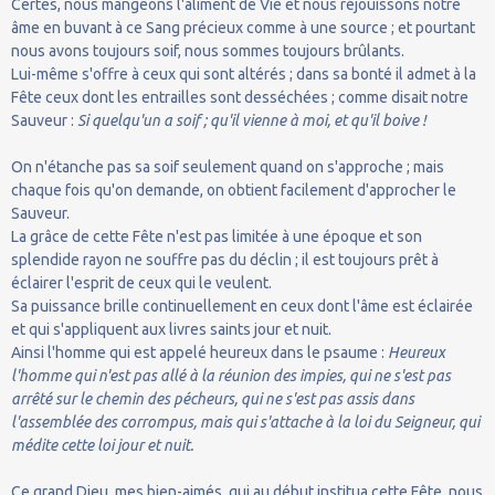
Certes, nous mangeons l'aliment de Vie et nous réjouissons notre
âme en buvant à ce Sang précieux comme à une source ; et pourtant
nous avons toujours soif, nous sommes toujours brûlants.
Lui-même s'offre à ceux qui sont altérés ; dans sa bonté il admet à la
Fête ceux dont les entrailles sont desséchées ; comme disait notre
Sauveur :
Si quelqu'un a soif ; qu'il vienne à moi, et qu'il boive !
On n'étanche pas sa soif seulement quand on s'approche ; mais
chaque fois qu'on demande, on obtient facilement d'approcher le
Sauveur.
La grâce de cette Fête n'est pas limitée à une époque et son
splendide rayon ne souffre pas du déclin ; il est toujours prêt à
éclairer l'esprit de ceux qui le veulent.
Sa puissance brille continuellement en ceux dont l'âme est éclairée
et qui s'appliquent aux livres saints jour et nuit.
Ainsi l'homme qui est appelé heureux dans le psaume :
Heureux
l'homme qui n'est pas allé à la réunion des impies, qui ne s'est pas
arrêté sur le chemin des pécheurs, qui ne s'est pas assis dans
l'assemblée des corrompus, mais qui s'attache à la loi du Seigneur, qui
médite cette loi jour et nuit.
Ce grand Dieu, mes bien-aimés, qui au début institua cette Fête, nous