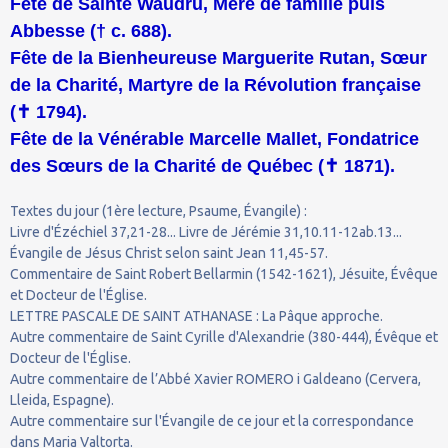
Fête de Sainte Waudru, Mère de famille puis
Abbesse († c. 688).
Fête de la Bienheureuse Marguerite Rutan, Sœur
de la Charité, Martyre de la Révolution française
(
✝
1794).
Fête de la Vénérable Marcelle Mallet, Fondatrice
des Sœurs de la Charité de Québec (
✝
1871).
Textes du jour (1ère lecture, Psaume, Évangile) :
Livre d'Ézéchiel 37,21-28... Livre de Jérémie 31,10.11-12ab.13...
Évangile de Jésus Christ selon saint Jean 11,45-57.
Commentaire de Saint Robert Bellarmin (1542-1621), Jésuite, Évêque
et Docteur de l'Église.
LETTRE PASCALE DE SAINT ATHANASE : La Pâque approche.
Autre commentaire de Saint Cyrille d'Alexandrie (380-444), Évêque et
Docteur de l'Église.
Autre commentaire de l’Abbé Xavier ROMERO i Galdeano (Cervera,
Lleida, Espagne).
Autre commentaire sur l'Évangile de ce jour et la correspondance
dans Maria Valtorta.