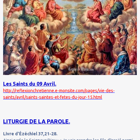
Les Saints du 09 Avril.
http://reflexionchretienne.e-monsite.com/pages/vie-des-
saints/avril/saints-saintes-et-fetes-du-jour-15.html
LITURGIE DE LA PAROLE.
Livre d'Ézéchiel 37,21-28.