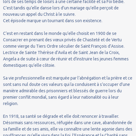
lors de ses temps de loisirs à une certaine facilité et sa Foi tiédie.
C’est tandis qu’elle danse lors d’un mariage qu’elle perçoit de
nouveau un appel du Christ à le suivre.
Cet épisode marque un tournant dans son existence.
C’est en restant dans le monde qu’elle choisit en 1900 de se
Consacrer en prenant des vœux privés de Chasteté et de Vertu
comme vierge du Tiers Ordre séculier de Saint François d’Assise.
Lectrice de Sainte Thérèse d’Avila et de Saint Jean de la Croix,
Angela a de suite à cœur de réunir et d’instruire les jeunes femmes
domestiques qu’elle côtoie.
Sa vie professionnelle est marquée par l’abnégation et la prière et ce
sont sans nul doute ces valeurs qui la conduisent à s’occuper d’une
manière admirable des prisonniers et blessés de guerre lors du
premier conflit mondial, sans égard à leur nationalité ou à leur
religion.
En 1918, sa santé se dégrade et elle doit renoncer à travailler.
Désormais sans ressources, réfugiée dans une cave, abandonnée de
sa famille et de ses amis, elle va connaître une lente agonie dans des
souffrances qu’elle vivra dans la Foi, l’Espérance et la Charité sans