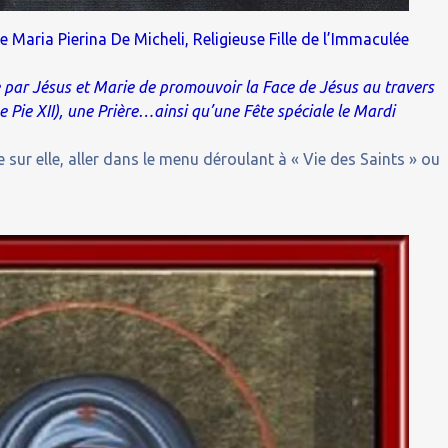
 Maria Pierina De Micheli, Religieuse Fille de l’Immaculée
.
 par Jésus et Marie de promouvoir la Face de Jésus au travers
e Pie XII), une Prière…ainsi qu’une Fête spéciale le Mardi
 sur elle, aller dans le menu déroulant à « Vie des Saints » ou