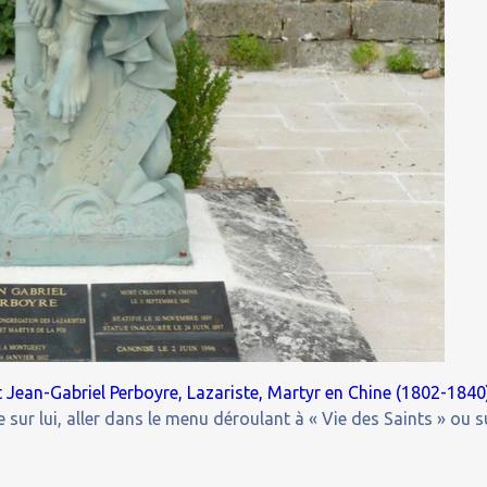
 Jean-Gabriel Perboyre, Lazariste, Martyr en Chine (1802-1840
 sur lui, aller dans le menu déroulant à « Vie des Saints » ou s