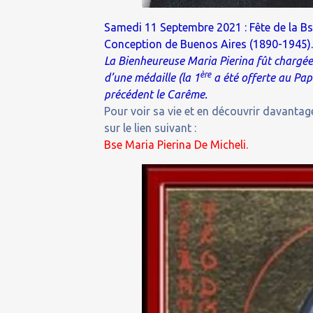
Samedi 11 Septembre 2021 : Fête de la Bse
Conception de Buenos Aires (1890-1945)
La Bienheureuse Maria Pierina fût chargée
ère
d’une médaille (la 1
a été offerte au Pap
précédent le Carême.
Pour voir sa vie et en découvrir davantage
sur le lien suivant :
Bse Maria Pierina De Micheli.