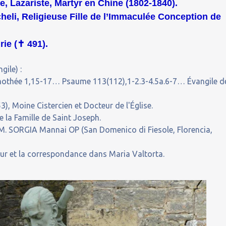
e, Lazariste, Martyr en Chine (1802-1840).
cheli, Religieuse Fille de l’Immaculée Conception de
ie (
✝
491).
gile) :
Timothée 1,15-17… Psaume 113(112),1-2.3-4.5a.6-7… Évangile d
, Moine Cistercien et Docteur de l'Église.
 la Famille de Saint Joseph.
. SORGIA Mannai OP (San Domenico di Fiesole, Florencia,
our et la correspondance dans Maria Valtorta.