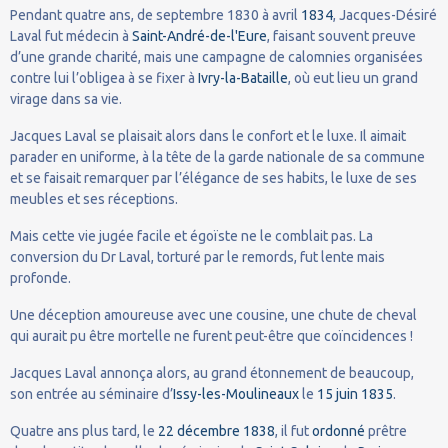
Pendant quatre ans, de septembre 1830 à avril
1834
, Jacques-Désiré
Laval fut médecin à
Saint-André-de-l'Eure
, faisant souvent preuve
d’une grande charité, mais une campagne de calomnies organisées
contre lui l’obligea à se fixer à
Ivry-la-Bataille
, où eut lieu un grand
virage dans sa vie.
Jacques Laval se plaisait alors dans le confort et le luxe. Il aimait
parader en uniforme, à la tête de la garde nationale de sa commune
et se faisait remarquer par l’élégance de ses habits, le luxe de ses
meubles et ses réceptions.
Mais cette vie jugée facile et égoïste ne le comblait pas. La
conversion du Dr Laval, torturé par le remords, fut lente mais
profonde.
Une déception amoureuse avec une cousine, une chute de cheval
qui aurait pu être mortelle ne furent peut-être que coïncidences !
Jacques Laval annonça alors, au grand étonnement de beaucoup,
son entrée au séminaire d’
Issy-les-Moulineaux
le
15
juin
1835
.
Quatre ans plus tard, le
22
décembre
1838
, il fut
ordonné
prêtre