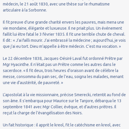
médecin, le 21 août 1830, avec une thèse sur le rhumatisme
articulaire à la Sorbonne.
Il fit preuve d’une grande charité envers les pauvres, mais mena une
vie mondaine, élégante et luxueuse. Il ne priait plus. Un événement
faillit lui être fatal le 3 février 1835. Il fit une terrible chute de cheval.
Il dit : « J’ai failli mourir. J’ai embrassé la médecine ; aujourd’hui, je vois
que j’ai eu tort. Dieu m’appelle à être médecin. C’est ma vocation. »
Le 22 décembre 1838, Jacques-Désiré Laval fut ordonné Prêtre par
Mgr Hyacinthe. Il n’était pas un Prêtre comme les autres dans le
sacerdoce. « Il fit deux, trois heures d’oraison avant de célèbre la
messe, consomma du pain sec, de l’eau, soigna les malades, menant
une vie d’austérité, de pauvreté. »
L’apostolat à la vie missionnaire, précise Smerecki, retentit au fond de
son âme. Il s’embarqua pour Maurice sur le Tanjore, débarqua le 13
septembre 1841 avec Mgr Collier, évêque, et d’autres prêtres. Il
reçut la charge de l’évangélisation des Noirs.
Un fait historique : il apprit le kreol, fit le catéchisme en kreol, avec