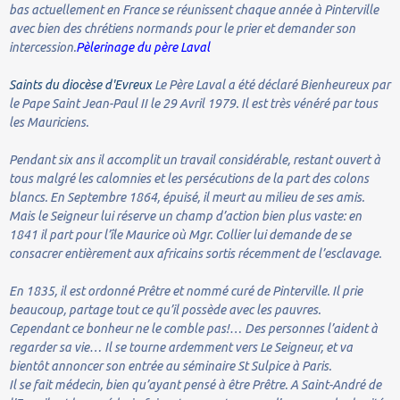
bas actuellement en France se réunissent chaque année à Pinterville
avec bien des chrétiens normands pour le prier et demander son
intercession.
Pèlerinage du père Laval
Saints du diocèse d'Evreux
Le Père Laval a été déclaré Bienheureux par
le Pape Saint Jean-Paul II le 29 Avril 1979. Il est très vénéré par tous
les Mauriciens.
Pendant six ans il accomplit un travail considérable, restant ouvert à
tous malgré les calomnies et les persécutions de la part des colons
blancs. En Septembre 1864, épuisé, il meurt au milieu de ses amis.
Mais le Seigneur lui réserve un champ d’action bien plus vaste: en
1841 il part pour l’île Maurice où Mgr. Collier lui demande de se
consacrer entièrement aux africains sortis récemment de l’esclavage.
En 1835, il est ordonné Prêtre et nommé curé de Pinterville. Il prie
beaucoup, partage tout ce qu’il possède avec les pauvres.
Cependant ce bonheur ne le comble pas!… Des personnes l’aident à
regarder sa vie… Il se tourne ardemment vers Le Seigneur, et va
bientôt annoncer son entrée au séminaire St Sulpice à Paris.
Il se fait médecin, bien qu’ayant pensé à être Prêtre. A Saint-André de