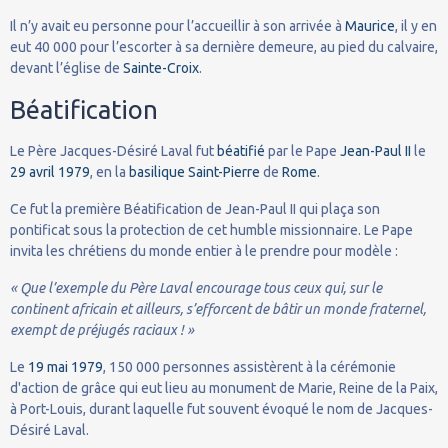
Il n’y avait eu personne pour l’accueillir à son arrivée à
Maurice
, il y en
eut 40 000 pour l’escorter à sa dernière demeure, au pied du calvaire,
devant l’église de
Sainte-Croix
.
Béatification
Le Père Jacques-Désiré Laval fut
béatifié
par le Pape
Jean-Paul II
le
29
avril
1979
, en la
basilique Saint-Pierre
de
Rome
.
Ce fut la première Béatification de Jean-Paul II qui plaça son
pontificat sous la protection de cet humble missionnaire. Le Pape
invita les chrétiens du monde entier à le prendre pour modèle :
« Que l’exemple du Père Laval encourage tous ceux qui, sur le
continent africain et ailleurs, s’efforcent de bâtir un monde fraternel,
exempt de préjugés raciaux ! »
Le
19 mai
1979
, 150 000 personnes assistèrent à la cérémonie
d'action de grâce qui eut lieu au monument de Marie, Reine de la Paix,
à Port-Louis, durant laquelle fut souvent évoqué le nom de Jacques-
Désiré Laval.