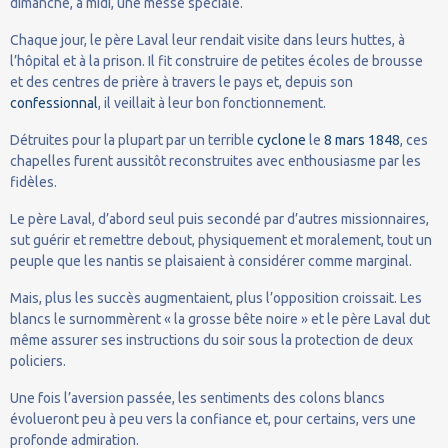
dimanche, à midi, une messe spéciale.
Chaque jour, le père Laval leur rendait visite dans leurs huttes, à
l’hôpital et à la prison. Il fit construire de petites écoles de brousse
et des centres de prière à travers le pays et, depuis son
confessionnal
, il veillait à leur bon fonctionnement.
Détruites pour la plupart par un terrible
cyclone
le
8
mars
1848
, ces
chapelles furent aussitôt reconstruites avec enthousiasme par les
fidèles.
Le père Laval, d’abord seul puis secondé par d’autres missionnaires,
sut guérir et remettre debout, physiquement et moralement, tout un
peuple que les nantis se plaisaient à considérer comme marginal.
Mais, plus les succès augmentaient, plus l’opposition croissait. Les
blancs le surnommèrent « la grosse bête noire » et le père Laval dut
même assurer ses instructions du soir sous la protection de deux
policiers.
Une fois l’aversion passée, les sentiments des colons blancs
évolueront peu à peu vers la confiance et, pour certains, vers une
profonde admiration.