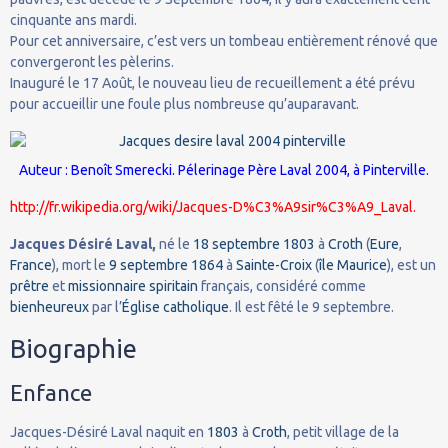
cinquante ans mardi.
Pour cet anniversaire, c’est vers un tombeau entièrement rénové que
convergeront les pèlerins.
Inauguré le 17 Août, le nouveau lieu de recueillement a été prévu
pour accueillir une foule plus nombreuse qu’auparavant.
Auteur : Benoît Smerecki. Pélerinage Père Laval 2004, à
Pinterville
.
http://fr.wikipedia.org/wiki/Jacques-D%C3%A9sir%C3%A9_Laval.
Jacques Désiré Laval,
né le
18
septembre
1803
à
Croth
(
Eure
,
France
), mort le
9
septembre
1864
à
Sainte-Croix
(
île Maurice
), est un
prêtre
et
missionnaire
spiritain
français, considéré comme
bienheureux
par l’
Église catholique
. Il est fêté le 9 septembre.
Biographie
Enfance
Jacques-Désiré Laval naquit en
1803
à
Croth
, petit village de la