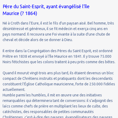
Père du Saint-Esprit, ayant évangélisé l'île
Maurice (? 1864)
Né à Croth dans l'Eure, il est le fils d'un paysan aisé. Bel homme, très
désintéressé et généreux, il se fit médecin et exerça cinq ans en
pays normand. Il recouvra une Foi vivante à la suite d'une chute de
cheval et décide alors de se donner à Dieu.
Il entre dans la Congrégation des Pères du Saint Esprit, est ordonné
Prêtre en 1838 et envoyé à l'île Maurice en 1841. Il y trouve 75.000
Noirs fétichistes que les colons traitent à peu près comme des bêtes.
Quand il mourut vingt-trois ans plus tard, ils étaient devenus un bloc
compact de Chrétiens instruits et pratiquants dont les descendants
constituent l'Église Catholique mauricienne, forte de 250.000 fidèles
actuellement.
Humble parmi les humbles, il mit en œuvre une des initiatives
remarquables qui déterminera tant de conversions: il s'adjoignit des
laïcs comme chefs de prière en multipliant les lieux de culte, des
catéchistes, des responsables de petites communautés
Chrétiennes, c'est-à-dire des pauvres, évangélisateurs des pauvres.