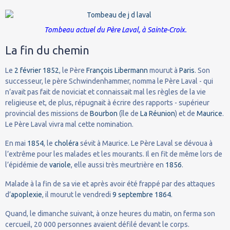
Tombeau actuel du Père Laval, à Sainte-Croix.
La fin du chemin
Le
2
février
1852
, le Père
François Libermann
mourut à
Paris
. Son
successeur, le père Schwindenhammer, nomma le Père Laval - qui
n’avait pas fait de noviciat et connaissait mal les règles de la vie
religieuse et, de plus, répugnait à écrire des rapports - supérieur
provincial des missions de
Bourbon
(île de
La Réunion
) et de
Maurice
.
Le Père Laval vivra mal cette nomination.
En mai
1854
, le
choléra
sévit à Maurice. Le Père Laval se dévoua à
l’extrême pour les malades et les mourants. Il en fit de même lors de
l’épidémie de
variole
, elle aussi très meurtrière en
1856
.
Malade à la fin de sa vie et après avoir été frappé par des attaques
d’
apoplexie
, il mourut le vendredi
9
septembre
1864
.
Quand, le dimanche suivant, à onze heures du matin, on ferma son
cercueil, 20 000 personnes avaient défilé devant le corps.