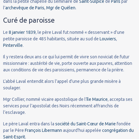
dans la petite chapelle du séminaire de
Saint-Sulpice
de
Paris
par
l'
archevêque de Paris
,
Mgr de Quélen
.
Curé de paroisse
Le
8
janvier
1839
, le père Laval fut nommé « desservant » d’une
petite paroisse de 485 habitants, située au sud de
Louviers
,
Pinterville
.
Il y restera deux ans ce qui lui permit de vivre son noviciat de futur
missionnaire : austérité de vie, porte ouverte aux pauvres, attention
aux conditions de vie des paroissiens, permanence de la prière.
L'abbé Laval entendit alors l'appel d'une plus grande misère à
soulager.
Mgr Collier, nommé vicaire apostolique de l’
île Maurice
, accepta ses
services pour l’apostolat des Noirs récemment affranchis de
l’esclavage.
Le père Laval entra dans la
société du Saint-Cœur de Marie
fondée
par le Père
François Libermann
aujourd'hui appelée
congrégation du
Saint-Esprit
.