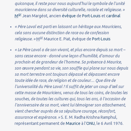
quiconque, il reste pour nous aujourd’hui le symbole de l’unité
mauricienne dans sa diversité culturelle, raciale et religieuse. »
gr
M
Jean Margéot, ancien
évêque
de
Port-Louis
et
cardinal
« Père Laval est parti en laissant un héritage aux Mauriciens,
cela sans aucune distinction de race ou de confession
gr
religieuse. »
M
Maurice E. Piat, évêque de
Port-Louis
« Le Père Laval a de son vivant, et plus encore depuis sa mort –
sans cesse encore - donné une leçon d’humilité, d’amour du
prochain et de grandeur de l’homme. Sa présence à Maurice,
son œuvre pendant sa vie, son souffle qui plane sur nous depuis
sa mort terrestre ont toujours dépassé et dépassent encore
toute idée de race, de religion et de couleur… Que dire de
l’universalité du Père Laval ? Il suffit de jeter un coup d’œil sur
cette masse de Mauriciens, venus de tous les coins, de toutes les
souches, de toutes les cultures qui, tous les ans, à l’occasion de
l’anniversaire de sa mort, vient lui témoigner son attachement,
vient chercher auprès de sa sépulture courage, réconfort,
assurance et espérance. »
S. E. M. Radha Krishna Ramphul,
représentant permanent de
Maurice
à l’
ONU
, le 6 Avril 1976.