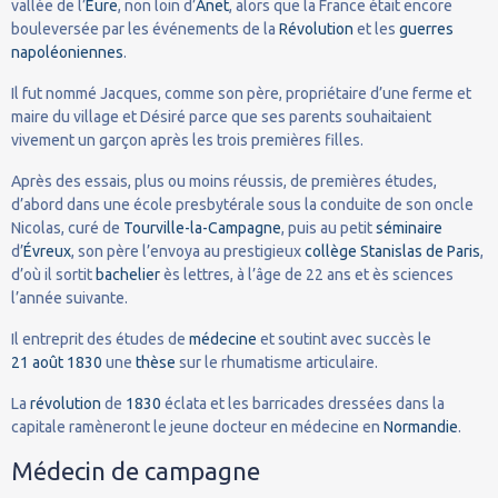
vallée de l’
Eure
, non loin d’
Anet
, alors que la France était encore
bouleversée par les événements de la
Révolution
et les
guerres
napoléoniennes
.
Il fut nommé Jacques, comme son père, propriétaire d’une ferme et
maire du village et Désiré parce que ses parents souhaitaient
vivement un garçon après les trois premières filles.
Après des essais, plus ou moins réussis, de premières études,
d’abord dans une école presbytérale sous la conduite de son oncle
Nicolas, curé de
Tourville-la-Campagne
, puis au petit
séminaire
d’
Évreux
, son père l’envoya au prestigieux
collège Stanislas de Paris
,
d’où il sortit
bachelier
ès lettres, à l’âge de 22 ans et ès sciences
l’année suivante.
Il entreprit des études de
médecine
et soutint avec succès le
21
août
1830
une
thèse
sur le rhumatisme articulaire.
La
révolution
de
1830
éclata et les barricades dressées dans la
capitale ramèneront le jeune docteur en médecine en
Normandie
.
Médecin de campagne