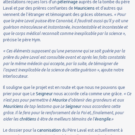
attestations reçues lors d’un
pèlerinage
auprès de la tombe du père
Laval et par des prières confiantes de
Mauriciens
et d’autres qui
viennent de l’étranger et témoignant des grâces obtenues
. « Pour
que le père Laval puisse être Canonisé, il faudrait aussi qu’il y ait une
guérison miraculeuse et instantanée, incontestable et incontestée et
que le corps médical reconnaît comme inexplicable par la science »,
précise le père Hym.
« Ces éléments supposent qu’une personne qui se sait guérie par la
prière du père Laval est consultée avant et après les faits constatés
par le même médecin qui accepte, par la suite, de témoigner de
l’aspect inexplicable de la science de cette guérison »,
ajoute notre
interlocuteur.
Il souligne que le projet est en route et que nous ne pouvons que
prier pour que Le
Seigneur
nous accorde cela comme une grâce.
« Ce
n’est pas pour permettre à
Maurice
d’obtenir des grandeurs et aux
Mauriciens
de tap lestoma que Le
Seigneur
nous accordera cette
grâce. Il le fera pour le renforcement de la Foi et, finalement, pour
aider les
chrétiens
à être de meilleurs témoins de l’
évangile
.»
Le dossier pour la
canonisation
du Père Laval est actuellement à