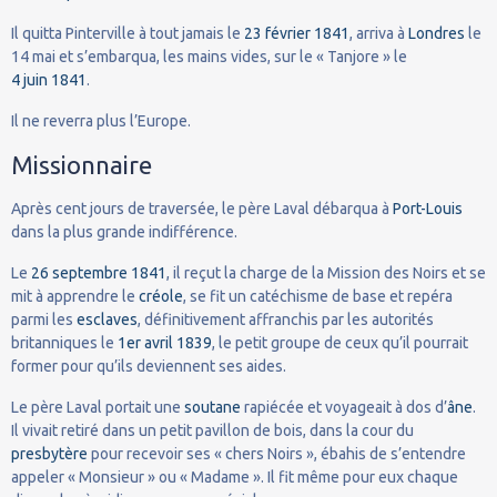
Il quitta Pinterville à tout jamais le
23
février
1841
, arriva à
Londres
le
14 mai et s’embarqua, les mains vides, sur le « Tanjore » le
4
juin
1841
.
Il ne reverra plus l’Europe.
Missionnaire
Après cent jours de traversée, le père Laval débarqua à
Port-Louis
dans la plus grande indifférence.
Le
26
septembre
1841
, il reçut la charge de la Mission des Noirs et se
mit à apprendre le
créole
, se fit un catéchisme de base et repéra
parmi les
esclaves
, définitivement affranchis par les autorités
britanniques le
1er avril
1839
, le petit groupe de ceux qu’il pourrait
former pour qu’ils deviennent ses aides.
Le père Laval portait une
soutane
rapiécée et voyageait à dos d’
âne
.
Il vivait retiré dans un petit pavillon de bois, dans la cour du
presbytère
pour recevoir ses « chers Noirs », ébahis de s’entendre
appeler « Monsieur » ou « Madame ». Il fit même pour eux chaque