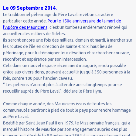
Le 09 Septembre 2014.
Le traditionnel pèlerinage du Père Laval revêt un caractère
particulier cette année.
Pour le 150e anniversaire de la mort de
l’Apôtre des Mauriciens,
c’est un tombeau entièrement rénové qui
accueillera les milliers de fidèles.
Ils seront encore une fois des milliers, demain et mardi, à marcher sur
les routes de l’île en direction de Sainte-Croix, haut lieu de
pèlerinage, pour lui témoigner leur dévotion et rechercher courage,
réconfort et espérance par son intercession.
Cela dans un nouvel espace récemment inauguré, rendu possible
grâce aux divers dons, pouvant accueillir jusqu’à 350 personnes à la
fois, contre 100 pour l’ancien caveau.
“ Les pèlerins n’auront plus à attendre aussi longtemps pour se
recueillir auprès du Père Laval”, déclare le Père Hym.
Comme chaque année, des Mauriciens issus de toutes les
communautés partiront à pied de tout le pays pour rendre hommage
au Père Laval.
Béatifié par Saint Jean Paul II en 1979, le Missionnaire français, qui a
marqué l’histoire de Maurice par son engagement auprès des plus
pauvres, est décédé le 9 Septembre 1864, il y aura exactement cent