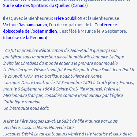
Sur le site des Spiritains du Québec (Canada)
Il est, avec le Bienheureux
Frère Scubilion
et la Bienheureuse
Victoire Rasoamanarivo
, l’un de co-patrons de la
Conférence
épiscopale de l’océan Indien
. Il est fêté à Maurice le 9 Septembre.
(
diocèse de la Réunion
)
Ce fut la première Béatification de Jean-Paul II qui plaça son
pontificat sous la protection de cet humble Missionnaire. Le Pape
invita les Chrétiens du monde entier à le prendre pour modèle
Le Père Jacques-Désiré Laval fut Béatifié par le Pape Saint Jean-Paul II
le 29 Avril 1979, en la Basilique Saint-Pierre de Rome.
"Jacques Désiré Laval, né le 18 Septembre 1803 à Croth (Eure, France),
mort le 9 Septembre 1864 à Sainte-Croix (île Maurice), Prêtre et
Missionnaire français, considéré comme Bienheureux par l’Église
Catholique romaine.
Un internaute nous écrit:
A lire: Le Père Jacques Laval, Le Saint de l'ile Maurice par Louis
Verchère, c.s.sp. éditions Nouvelle Cité.
: Jacques-Désiré Laval est toujours vénéré à l'Ile Maurice et ceux de là-