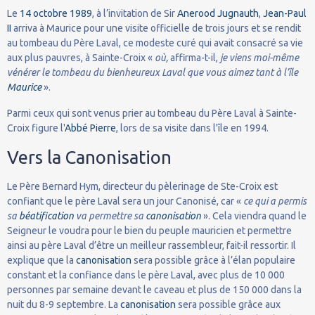
Le
14
octobre
1989
, à l’invitation de Sir
Anerood Jugnauth
,
Jean-Paul
II
arriva à Maurice pour une visite officielle de trois jours et se rendit
au tombeau du Père Laval, ce modeste curé qui avait consacré sa vie
aux plus pauvres, à Sainte-Croix «
où,
affirma-t-il,
je viens moi-même
vénérer le tombeau du bienheureux Laval que vous aimez tant à l’île
Maurice
».
Parmi ceux qui sont venus prier au tombeau du Père Laval à Sainte-
Croix figure l'
Abbé Pierre
, lors de sa visite dans l'île en 1994.
Vers la Canonisation
Le Père Bernard Hym, directeur du pèlerinage de Ste-Croix est
confiant que le père Laval sera un jour Canonisé, car «
ce qui a permis
sa
béatification
va permettre sa
canonisation
». Cela viendra quand le
Seigneur le voudra pour le bien du peuple mauricien et permettre
ainsi au père Laval d’être un meilleur rassembleur, fait-il ressortir. Il
explique que la
canonisation
sera possible grâce à l’élan populaire
constant et la confiance dans le père Laval, avec plus de 10 000
personnes par semaine devant le caveau et plus de 150 000 dans la
nuit du 8-9 septembre. La
canonisation
sera possible grâce aux