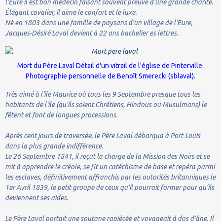
l’Eure il est bon médecin faisant souvent preuve d’une grande charité.
Élégant cavalier, il aime le confort et le luxe.
Né en 1803 dans une famille de paysans d’un village de l’Eure,
Jacques-Désiré Laval devient à 22 ans bachelier es lettres.
Mort du Père Laval Détail d'un vitrail de l'église de Pinterville.
Photographie personnelle de Benoît Smerecki (sblaval).
Très aimé à l'île Maurice où tous les 9 Septembre presque tous les
habitants de l'île (qu'ils soient Chrétiens, Hindous ou Musulmans) le
fêtent et font de longues processions.
Après cent jours de traversée, le Père Laval débarqua à Port-Louis
dans la plus grande indifférence.
Le 26 Septembre 1841, il reçut la charge de la Mission des Noirs et se
mit à apprendre le créole, se fit un catéchisme de base et repéra parmi
les esclaves, définitivement affranchis par les autorités britanniques le
1er Avril 1839, le petit groupe de ceux qu’il pourrait former pour qu’ils
deviennent ses aides.
Le Père Laval portait une soutane rapiécée et voyageait à dos d’âne. Il