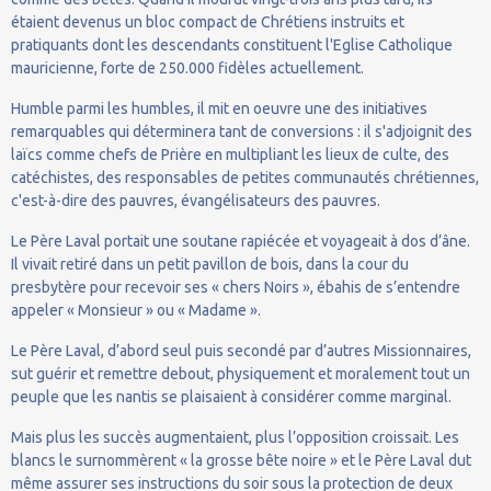
étaient devenus un bloc compact de Chrétiens instruits et
pratiquants dont les descendants constituent l'Eglise Catholique
mauricienne, forte de 250.000 fidèles actuellement.
Humble parmi les humbles, il mit en oeuvre une des initiatives
remarquables qui déterminera tant de conversions : il s'adjoignit des
laïcs comme chefs de Prière en multipliant les lieux de culte, des
catéchistes, des responsables de petites communautés chrétiennes,
c'est-à-dire des pauvres, évangélisateurs des pauvres.
Le Père Laval portait une soutane rapiécée et voyageait à dos d’âne.
Il vivait retiré dans un petit pavillon de bois, dans la cour du
presbytère pour recevoir ses « chers Noirs », ébahis de s’entendre
appeler « Monsieur » ou « Madame ».
Le Père Laval, d’abord seul puis secondé par d’autres Missionnaires,
sut guérir et remettre debout, physiquement et moralement tout un
peuple que les nantis se plaisaient à considérer comme marginal.
Mais plus les succès augmentaient, plus l’opposition croissait. Les
blancs le surnommèrent « la grosse bête noire » et le Père Laval dut
même assurer ses instructions du soir sous la protection de deux