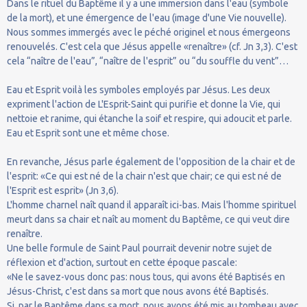
Dans le rituel du Baptême il y a une immersion dans l'eau (symbole
de la mort), et une émergence de l'eau (image d'une Vie nouvelle).
Nous sommes immergés avec le péché originel et nous émergeons
renouvelés. C'est cela que Jésus appelle «renaître» (cf. Jn 3,3). C'est
cela “naître de l'eau”, “naître de l'esprit” ou “du souffle du vent”…
Eau et Esprit voilà les symboles employés par Jésus. Les deux
expriment l'action de L'Esprit-Saint qui purifie et donne la Vie, qui
nettoie et ranime, qui étanche la soif et respire, qui adoucit et parle.
Eau et Esprit sont une et même chose.
En revanche, Jésus parle également de l'opposition de la chair et de
l'esprit: «Ce qui est né de la chair n'est que chair; ce qui est né de
l'Esprit est esprit» (Jn 3,6).
L'homme charnel naît quand il apparaît ici-bas. Mais l'homme spirituel
meurt dans sa chair et naît au moment du Baptême, ce qui veut dire
renaître.
Une belle formule de Saint Paul pourrait devenir notre sujet de
réflexion et d'action, surtout en cette époque pascale:
«Ne le savez-vous donc pas: nous tous, qui avons été Baptisés en
Jésus-Christ, c'est dans sa mort que nous avons été Baptisés.
Si, par le Baptême dans sa mort, nous avons été mis au tombeau avec