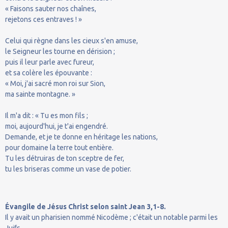
« Faisons sauter nos chaînes,
rejetons ces entraves ! »
Celui qui règne dans les cieux s'en amuse,
le Seigneur les tourne en dérision ;
puis il leur parle avec fureur,
et sa colère les épouvante :
« Moi, j'ai sacré mon roi sur Sion,
ma sainte montagne. »
Il m'a dit : « Tu es mon fils ;
moi, aujourd'hui, je t'ai engendré.
Demande, et je te donne en héritage les nations,
pour domaine la terre tout entière.
Tu les détruiras de ton sceptre de fer,
tu les briseras comme un vase de potier.
Évangile de Jésus Christ selon saint Jean 3,1-8.
Il y avait un pharisien nommé Nicodème ; c'était un notable parmi les
Juifs.