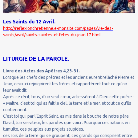
Les Saints du 12 Avril.
http://reflexionchretienne.e-monsite.com/pages/vie-des-
saints/avril/saints-saintes-et-fetes-du-jour-17.html
LITURGIE DE LA PAROLE.
Livre des Actes des Apôtres 4,23-31.
Lorsque les chefs des prêtres et les anciens eurent relâché Pierre et
Jean, ceux-ci rejoignirent les frères et rapportèrent tout ce qu'on
leur avait dit.
Après ce récit, tous, d'un seul cœur, adressèrent à Dieu cette prière :
« Maître, c'est toi qui as fait le ciel, la terre et la mer, et tout ce qu'ils
contiennent.
C'est toi qui, par l'Esprit Saint, as mis dans la bouche de notre père
David, ton serviteur, les paroles que voici : Pourquoi ces nations en
tumulte, ces peuples aux projets stupides,
ces rois de la terre qui se groupent, ces grands qui conspirent entre