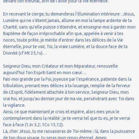
devant ton tribunal, afin de l’avoir pour la Vie éternelle.
En recevant le cierge, tu demanderas l’illumination intérieure : Jésus,
Lumière qui ne s’éteint jamais, allume en moi la lampe ardente de ta
Charité, sans qu’elle puisse s’éteindre, et enseigne-moi à garder mon
Baptême de façon irréprochable afin que, appelée à venir à tes
noces, toute prête, je mérite d’entrer dans les délices de la Vie
éternelle, pour te voir, Toi, la vraie Lumière, et la douce face de ta
Divinité (cf Mt 25,1s)…
Seigneur Dieu, mon Créateur et mon Réparateur, renouvelle
aujourd’hui Ton Esprit-Saint en mon cœur…
Fais-moi grande par la Foi, joyeuse par l’espérance, patiente dans la
tribulation, prenant mes délices à ta louange, remplie de la ferveur
de L’Esprit, fidèlement attachée à ton service, Seigneur Dieu, mon
vrai Roi, et jusqu’au dernier jour de ma vie, persévérant avec Toi dans
la vigilance.
Ainsi, ce que maintenant je crois et espère, alors mes yeux le
contempleront dans la réalité ; je te verrai tel que tu es, je te verrai
face à face (1Jn 3,2; 1Co 13,12).
Là, cher Jésus, tu me rassasieras de Toi-même ; là, dans la jouissance
de ton doux visage, tu seras mon repos éternel. Amen.