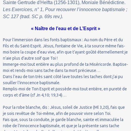
Sainte Gertrude d'Helfta (1256-1301), Moniale Bénédictine.
Les Exercices, n° 1, Pour recouvrer l’innocence baptismale ;
SC 127 (trad. SC p. 69s rev.).
« Naître de l’eau et de L’Esprit »
Pour l’immersion dans les fonts baptismaux : Au nom du Père et du
Fils et du Saint-Esprit. Jésus, fontaine de Vie, à ta source même fais-
moi boire la coupe d’eau vive, afin que t’ayant goûté éternellement je
n’aie plus d’autre soif que Toi !
Immerge-moi tout entière au plus profond de ta Miséricorde. Baptise-
moi et rends-moi sans tache dans ta mort précieuse…
Dans l’eau de ton très saint côté lave toutes les taches dont j’ai pu
souiller l’innocence baptismale.
Remplis-moi de Ton Esprit et possède-moi tout entière, en pureté de
corps et d’âme (cf Jn 4,10; 19,34)…
Pour la robe blanche, dis : Jésus, soleil de Justice (Ml 3,20), fais que
je sois revêtue de Toi-même, afin de pouvoir vivre selon Toi.
Fais que, sous ta conduite, je garde blanche, sainte et immaculée la
robe de l’innocence baptismale, et que je la présente sans tache