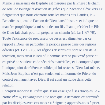
Même la naissance du Baptiste est marquée par la Prière : le chant
de Joie, de louange et d’action de grâces que Zacharie élève vers Le
Seigneur et que nous chantons tous les matins aux Laudes, le «
Benedictus », exalte l’action de Dieu dans l’histoire et indique de
manière prophétique la mission de son fils, Jean : précéder Le Fils
de Dieu fait chair pour lui préparer un chemin (cf. Lc 1, 67-79).
Toute l’existence du précurseur de Jésus est alimentée par ce
rapport à Dieu, en particulier la période passée dans des régions
désertes (cf. Lc 1, 80) ; les régions désertes qui sont le lieu de la
tentation, mais aussi le lieu où l’homme sent sa pauvreté parce qu’il
est privé de soutiens et de sécurités matérielles, et il comprend que
l’unique point de référence solide qui lui reste est Dieu Lui-même.
Mais Jean-Baptiste n’est pas seulement un homme de Prière, du
contact permanent avec Dieu, il est aussi un guide dans cette
relation.
Lorsqu’il rapporte la Prière que Jésus enseigne à ses disciples, le «
Notre Père », l’Évangéliste Luc note que la demande est formulée
par les disciples avec ces mots : « Seigneur, apprends-nous à prier,