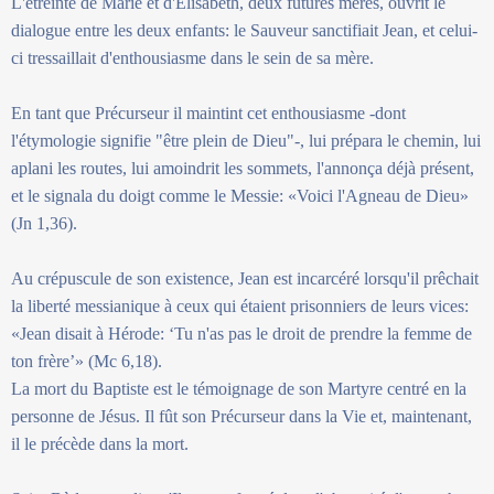
L'étreinte de Marie et d'Élisabeth, deux futures mères, ouvrit le
dialogue entre les deux enfants: le Sauveur sanctifiait Jean, et celui-
ci tressaillait d'enthousiasme dans le sein de sa mère.
En tant que Précurseur il maintint cet enthousiasme -dont
l'étymologie signifie "être plein de Dieu"-, lui prépara le chemin, lui
aplani les routes, lui amoindrit les sommets, l'annonça déjà présent,
et le signala du doigt comme le Messie: «Voici l'Agneau de Dieu»
(Jn 1,36).
Au crépuscule de son existence, Jean est incarcéré lorsqu'il prêchait
la liberté messianique à ceux qui étaient prisonniers de leurs vices:
«Jean disait à Hérode: ‘Tu n'as pas le droit de prendre la femme de
ton frère’» (Mc 6,18).
La mort du Baptiste est le témoignage de son Martyre centré en la
personne de Jésus. Il fût son Précurseur dans la Vie et, maintenant,
il le précède dans la mort.