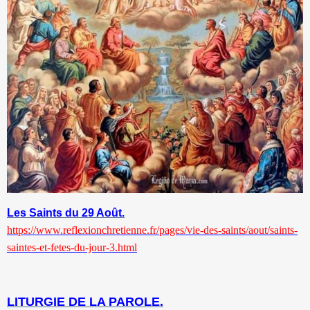
Les Saints du 29 Août.
https://www.reflexionchretienne.fr/pages/vie-des-saints/aout/saints-
saintes-et-fetes-du-jour-3.html
LITURGIE DE LA PAROLE.