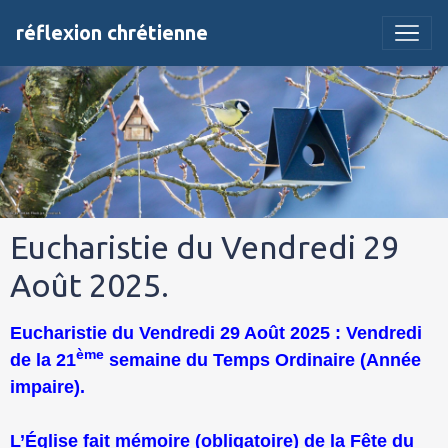
réflexion chrétienne
Eucharistie du Vendredi 29
Août 2025.
Eucharistie du Vendredi 29 Août 2025 : Vendredi
ème
de la 21
semaine du Temps Ordinaire (Année
impaire).
L’Église fait mémoire (obligatoire) de la Fête du