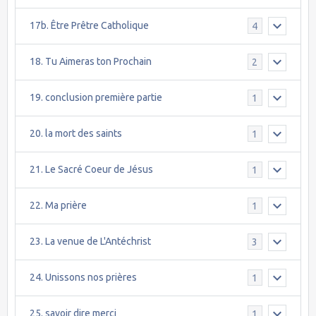
17b. Être Prêtre Catholique
4
18. Tu Aimeras ton Prochain
2
19. conclusion première partie
1
20. la mort des saints
1
21. Le Sacré Coeur de Jésus
1
22. Ma prière
1
23. La venue de L'Antéchrist
3
24. Unissons nos prières
1
25. savoir dire merci
1