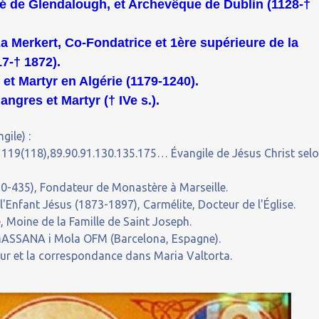
bé de Glendalough, et Archevêque de Dublin (1128-†
a Merkert, Co-Fondatrice et 1ère supérieure de la
7-† 1872).
et Martyr en Algérie (1179-1240).
ngres et Martyr († IVe s.).
gile) :
 119(118),89.90.91.130.135.175… Évangile de Jésus Christ sel
0-435), Fondateur de Monastère à Marseille.
'Enfant Jésus (1873-1897), Carmélite, Docteur de l'Église.
 Moine de la Famille de Saint Joseph.
MASSANA i Mola OFM (Barcelona, Espagne).
our et la correspondance dans Maria Valtorta.