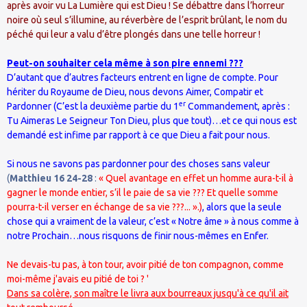
après avoir vu La Lumière qui est Dieu ! Se débattre dans l’horreur
noire où seul s’illumine, au réverbère de l’esprit brûlant, le nom du
péché qui leur a valu d’être plongés dans une telle horreur !
Peut-on souhaiter cela même à son pire ennemi ???
D’autant que d’autres facteurs entrent en ligne de compte. Pour
hériter du Royaume de Dieu, nous devons Aimer, Compatir et
er
Pardonner (C’est la deuxième partie du 1
Commandement, après :
Tu Aimeras Le Seigneur Ton Dieu, plus que tout)…et ce qui nous est
demandé est infime par rapport à ce que Dieu a fait pour nous.
Si nous ne savons pas pardonner pour des choses sans valeur
(
Matthieu 16 24-28
:
« Quel avantage en effet un homme aura-t-il à
gagner le monde entier, s’il le paie de sa vie ??? Et quelle somme
pourra-t-il verser en échange de sa vie ???... ».)
, alors que la seule
chose qui a vraiment de la valeur, c’est « Notre âme » à nous comme à
notre Prochain…nous risquons de finir nous-mêmes en Enfer.
Ne devais-tu pas, à ton tour, avoir pitié de ton compagnon, comme
moi-même j'avais eu pitié de toi ? '
Dans sa colère, son maître le livra aux bourreaux jusqu'à ce qu'il ait