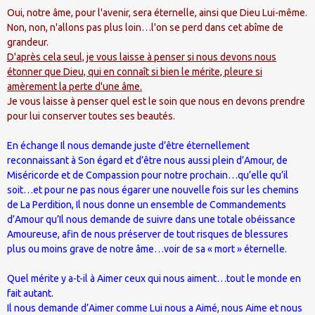
Oui, notre âme, pour l'avenir, sera éternelle, ainsi que Dieu Lui-même.
Non, non, n'allons pas plus loin…l'on se perd dans cet abîme de
grandeur.
D'après cela seul, je vous laisse à penser si nous devons nous
étonner que Dieu, qui en connaît si bien le mérite, pleure si
amèrement la perte d'une âme.
Je vous laisse à penser quel est le soin que nous en devons prendre
pour lui conserver toutes ses beautés.
En échange Il nous demande juste d’être éternellement
reconnaissant à Son égard et d’être nous aussi plein d’Amour, de
Miséricorde et de Compassion pour notre prochain…qu’elle qu’il
soit…et pour ne pas nous égarer une nouvelle fois sur les chemins
de La Perdition, Il nous donne un ensemble de Commandements
d’Amour qu’Il nous demande de suivre dans une totale obéissance
Amoureuse, afin de nous préserver de tout risques de blessures
plus ou moins grave de notre âme…voir de sa « mort » éternelle.
Quel mérite y a-t-il à Aimer ceux qui nous aiment…tout le monde en
fait autant.
Il nous demande d’Aimer comme Lui nous a Aimé, nous Aime et nous