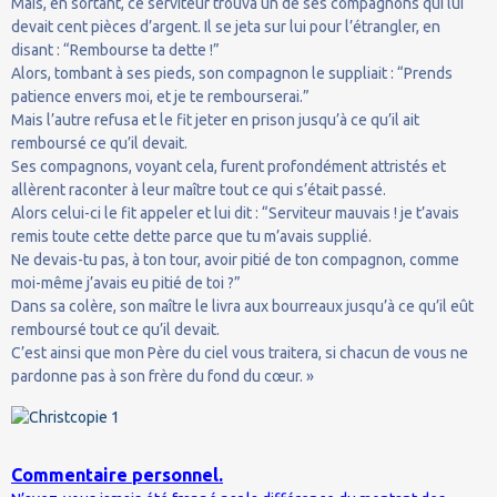
Mais, en sortant, ce serviteur trouva un de ses compagnons qui lui
devait cent pièces d’argent. Il se jeta sur lui pour l’étrangler, en
disant : “Rembourse ta dette !”
Alors, tombant à ses pieds, son compagnon le suppliait : “Prends
patience envers moi, et je te rembourserai.”
Mais l’autre refusa et le fit jeter en prison jusqu’à ce qu’il ait
remboursé ce qu’il devait.
Ses compagnons, voyant cela, furent profondément attristés et
allèrent raconter à leur maître tout ce qui s’était passé.
Alors celui-ci le fit appeler et lui dit : “Serviteur mauvais ! je t’avais
remis toute cette dette parce que tu m’avais supplié.
Ne devais-tu pas, à ton tour, avoir pitié de ton compagnon, comme
moi-même j’avais eu pitié de toi ?”
Dans sa colère, son maître le livra aux bourreaux jusqu’à ce qu’il eût
remboursé tout ce qu’il devait.
C’est ainsi que mon Père du ciel vous traitera, si chacun de vous ne
pardonne pas à son frère du fond du cœur. »
Commentaire personnel.