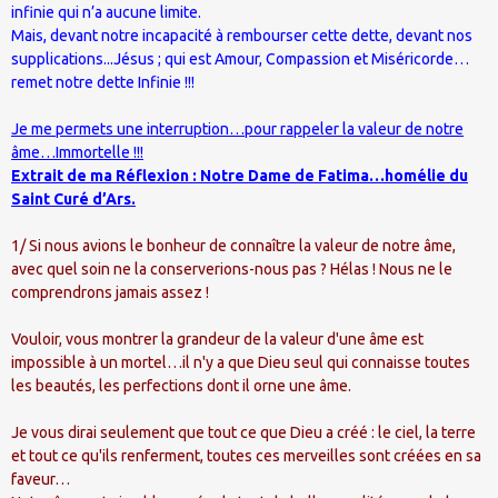
infinie qui n’a aucune limite.
Mais, devant notre incapacité à rembourser cette dette, devant nos
supplications...Jésus ; qui est Amour, Compassion et Miséricorde…
remet notre dette Infinie !!!
Je me permets une interruption…pour rappeler la valeur de notre
âme…Immortelle !!!
Extrait de ma Réflexion : Notre Dame de Fatima…homélie du
Saint Curé d’Ars.
1/ Si nous avions le bonheur de connaître la valeur de notre âme,
avec quel soin ne la conserverions-nous pas ? Hélas ! Nous ne le
comprendrons jamais assez !
Vouloir, vous montrer la grandeur de la valeur d'une âme est
impossible à un mortel…il n'y a que Dieu seul qui connaisse toutes
les beautés, les perfections dont il orne une âme.
Je vous dirai seulement que tout ce que Dieu a créé : le ciel, la terre
et tout ce qu'ils renferment, toutes ces merveilles sont créées en sa
faveur…