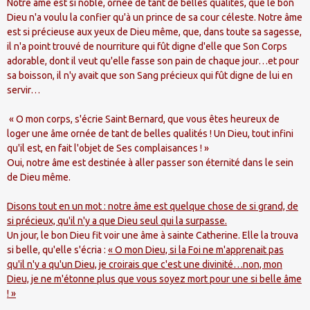
Notre âme est si noble, ornée de tant de belles qualités, que le bon
Dieu n'a voulu la confier qu'à un prince de sa cour céleste. Notre âme
est si précieuse aux yeux de Dieu même, que, dans toute sa sagesse,
il n'a point trouvé de nourriture qui fût digne d'elle que Son Corps
adorable, dont il veut qu'elle fasse son pain de chaque jour…et pour
sa boisson, il n'y avait que son Sang précieux qui fût digne de lui en
servir…
« O mon corps, s'écrie Saint Bernard, que vous êtes heureux de
loger une âme ornée de tant de belles qualités ! Un Dieu, tout infini
qu'il est, en fait l'objet de Ses complaisances ! »
Oui, notre âme est destinée à aller passer son éternité dans le sein
de Dieu même.
Disons tout en un mot : notre âme est quelque chose de si grand, de
si précieux, qu'il n'y a que Dieu seul qui la surpasse.
Un jour, le bon Dieu fit voir une âme à sainte Catherine. Elle la trouva
si belle, qu'elle s'écria :
« O mon Dieu, si la Foi ne m'apprenait pas
qu'il n'y a qu'un Dieu, je croirais que c'est une divinité…non, mon
Dieu, je ne m'étonne plus que vous soyez mort pour une si belle âme
! »