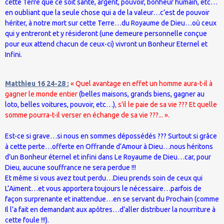
cette Terre que ce soit santé, argent, pouvoir, bonheur humain, etc…
en oubliant que la seule chose qui a de la valeur…c’est de pouvoir
hériter, à notre mort sur cette Terre…du Royaume de Dieu…où ceux
qui y entreront et y résideront (une demeure personnelle conçue
pour eux attend chacun de ceux-ci) vivront un Bonheur Eternel et
Infini.
Matthieu 16 24-28 :
« Quel avantage en effet un homme aura-t-il à
gagner le monde entier
(belles maisons, grands biens, gagner au
loto, belles voitures, pouvoir, etc…)
, s’il le paie de sa vie ??? Et quelle
somme pourra-t-il verser en échange de sa vie ???... ».
Est-ce si grave…si nous en sommes dépossédés ??? Surtout si grâce
à cette perte…offerte en Offrande d’Amour à Dieu…nous héritons
d’un Bonheur éternel et infini dans Le Royaume de Dieu…car, pour
Dieu, aucune souffrance ne sera perdue !!!
Et même si vous avez tout perdu…Dieu prends soin de ceux qui
L’Aiment…et vous apportera toujours le nécessaire…parfois de
façon surprenante et inattendue…en se servant du Prochain (comme
Il l’a fait en demandant aux apôtres…d’aller distribuer la nourriture à
cette foule !!!).