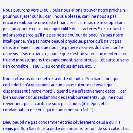
Nous pleurons vers Dieu…puis nous allons trouver notre prochain
pour nous jeter sur lui, car il nous a blessé, car il ne nous a pas
encore remboursé une dette financière, car nous ne le supportons
pas (on appelle cela…incompatibilité de caractères !!!), car nous le
méprisons parce qu’il n’a pas notre couleur de peau, n’a pas notre
intelligence, n’a pas notre beauté physique, parce qu’il ne vit pas
dans le même milieu que nous (le pauvre vis-à-vis du riche…ou le
riche vis-à-vis du pauvre), parce que c’est un voleur, un menteur, un
truand (nous jugeons très rapidement, sans preuve…et surtout sans
rien connaître…seul Dieu connaît les âmes), etc…
Nous refusons de remettre la dette de notre Prochain alors que
cette dette n’a quasiment aucune valeur (toutes choses qui
disparaissent à notre mort)…quand il y a effectivement dette …car
bien souvent nous réclamons des remboursements…qui ne nous
reviennent pas…car ils ne sont pas à nous (le mépris et la
condamnation de ceux qui ne nous ont rien fait !!!).
Dieu peut-il ne pas condamner et très sévèrement celui à qui Il a
remis par Son Sacrifice la dette de son âme…et qui de son côté…fait