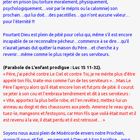
jeter en prison (ou torture moralement, physiquement,
psychologiquement…voir par le mépris ou la calomnie) son
prochain…qui lui doit…des pacotilles…qui n’ont aucune valeur…
pour l’éternité !!!
Pourtant Dieu est plein de pitié pour celui qui, même s’il est encore
incapable de se reconnaître pécheur…commence à se dire…qu’il
n’aurait jamais dut quitter la maison du Père…et cherche à y
revenir…même comme le plus rejeté de ses serviteurs.
(Parabole de L’enfant prodigue : Luc 15 11-32).
« Père, j’ai péché contre Le Ciel et contre Toi, je ne mérite plus d’être
appelé ton fils, traite-moi comme l’un de tes serviteurs »…Mais Le
Père l’aperçu alors qu’il était encore loin et fut pris de pitié. Il courut
se jeter à son cou et l’embrasa tendrement et dit à ses serviteurs :
« Vite, apportez la plus belle robe, et l’en revêtez, mettez-lui un
anneau au doigt et des chaussures aux pieds. Amenez le veau gras,
tuez-le, mangeons et festoyons, car Mon fils que voilà était mort et il
est revenu à la vie, il était perdu et il est retrouvé… »
Soyons nous aussi plein de Miséricorde envers notre Prochain,
quoiqu’il nous ait fait…en pensant à Dieu et à Son Sacrifice…pour