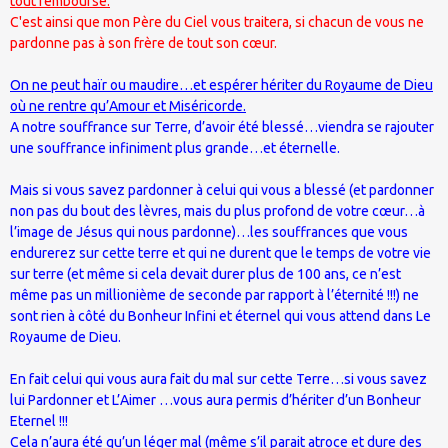
tout remboursé.
C'est ainsi que mon Père du Ciel vous traitera, si chacun de vous ne
pardonne pas à son frère de tout son cœur.
On ne peut haïr ou maudire…et espérer hériter du Royaume de Dieu
où ne rentre qu’Amour et Miséricorde.
A notre souffrance sur Terre, d’avoir été blessé…viendra se rajouter
une souffrance infiniment plus grande…et éternelle.
Mais si vous savez pardonner à celui qui vous a blessé (et pardonner
non pas du bout des lèvres, mais du plus profond de votre cœur…à
l’image de Jésus qui nous pardonne)…les souffrances que vous
endurerez sur cette terre et qui ne durent que le temps de votre vie
sur terre (et même si cela devait durer plus de 100 ans, ce n’est
même pas un millionième de seconde par rapport à l’éternité !!!) ne
sont rien à côté du Bonheur Infini et éternel qui vous attend dans Le
Royaume de Dieu.
En fait celui qui vous aura fait du mal sur cette Terre…si vous savez
lui Pardonner et L’Aimer …vous aura permis d’hériter d’un Bonheur
Eternel !!!
Cela n’aura été qu’un léger mal (même s’il parait atroce et dure des