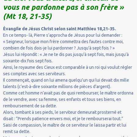
vous ne pardonne pas à son frère »
(Mt 18, 21-35)
Évangile de Jésus Christ selon saint Matthieu 18,21-35.
En ce temps- là, Pierre s’approcha de Jésus pour lui demander :
« Seigneur, lorsque mon frère commettra des fautes contre moi,
combien de fois dois-je lui pardonner ? Jusqu’à sept fois ? »
Jésus lui répondit : « Je ne te dis pas jusqu’à sept fois, mais jusqu’à
soixante-dix fois sept fois.
Ainsi, le royaume des Cieux est comparable à un roi qui voulut régler
ses comptes avec ses serviteurs.
Il commençait, quand on lui amena quelqu’un qui lui devait dix mille
talents (c’est-à-dire soixante millions de pièces d’argent).
Comme cet homme n’avait pas de quoi rembourser, le maître ordonna
de le vendre, avec sa femme, ses enfants et tous ses biens, en
remboursement de sa dette.
Alors, tombant à ses pieds, le serviteur demeurait prosterné et
disait : “Prends patience envers moi, et je te rembourserai tout.”
Saisi de compassion, le maître de ce serviteur le laissa partir et lui
remit sa dette.