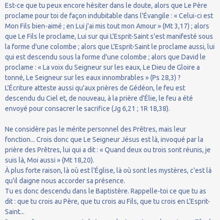
Est-ce que tu peux encore hésiter dans le doute, alors que Le Père
proclame pour toi de façon indubitable dans l'Évangile : « Celui-ci est
Mon Fils bien-aimé ; en Lui j'ai mis tout mon Amour » (Mt 3,17) ; alors
que Le Fils le proclame, Lui sur qui L'Esprit-Saint s'est manifesté sous
la forme d'une colombe ; alors que L'Esprit-Saint le proclame aussi, lui
qui est descendu sous la forme d'une colombe ; alors que David le
proclame : « La voix du Seigneur sur les eaux, Le Dieu de Gloire a
tonné, Le Seigneur sur les eaux innombrables » (Ps 28,3) ?
L'Écriture atteste aussi qu'aux prières de Gédéon, le feu est
descendu du Ciel et, de nouveau, à la prière d'Élie, le feu a été
envoyé pour consacrer le sacrifice (Jg 6,21 ; 1R 18,38).
Ne considère pas le mérite personnel des Prêtres, mais leur
fonction... Crois donc que Le Seigneur Jésus est là, invoqué par la
prière des Prêtres, lui qui a dit : « Quand deux ou trois sont réunis, je
suis là, Moi aussi » (Mt 18,20).
À plus forte raison, là où est l'Église, là où sont les mystères, c'est là
qu'il daigne nous accorder sa présence.
Tu es donc descendu dans le Baptistère. Rappelle-toi ce que tu as
dit : que tu crois au Père, que tu crois au Fils, que tu crois en L'Esprit-
Saint...