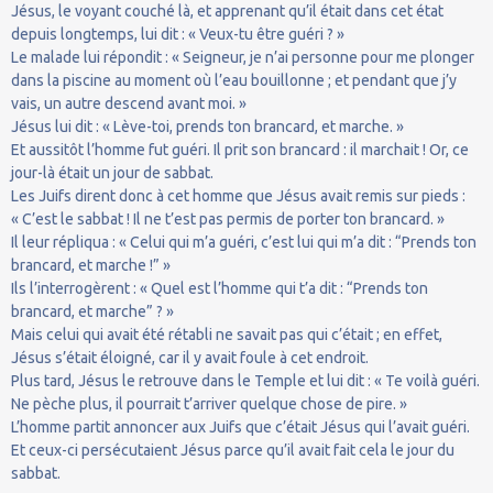
Jésus, le voyant couché là, et apprenant qu’il était dans cet état
depuis longtemps, lui dit : « Veux-tu être guéri ? »
Le malade lui répondit : « Seigneur, je n’ai personne pour me plonger
dans la piscine au moment où l’eau bouillonne ; et pendant que j’y
vais, un autre descend avant moi. »
Jésus lui dit : « Lève-toi, prends ton brancard, et marche. »
Et aussitôt l’homme fut guéri. Il prit son brancard : il marchait ! Or, ce
jour-là était un jour de sabbat.
Les Juifs dirent donc à cet homme que Jésus avait remis sur pieds :
« C’est le sabbat ! Il ne t’est pas permis de porter ton brancard. »
Il leur répliqua : « Celui qui m’a guéri, c’est lui qui m’a dit : “Prends ton
brancard, et marche !” »
Ils l’interrogèrent : « Quel est l’homme qui t’a dit : “Prends ton
brancard, et marche” ? »
Mais celui qui avait été rétabli ne savait pas qui c’était ; en effet,
Jésus s’était éloigné, car il y avait foule à cet endroit.
Plus tard, Jésus le retrouve dans le Temple et lui dit : « Te voilà guéri.
Ne pèche plus, il pourrait t’arriver quelque chose de pire. »
L’homme partit annoncer aux Juifs que c’était Jésus qui l’avait guéri.
Et ceux-ci persécutaient Jésus parce qu’il avait fait cela le jour du
sabbat.