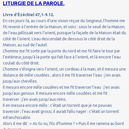
LITURGIE DE LA PAROLE.
Livre d'Ézéchiel 47,1-9.12.
En ces jours-là, au cours d’une vision reçue du Seigneur, l’homme me
fit revenir à l’entrée de la Maison, et voici : sous le seuil de la Maison,
de l’eau jaillissait vers l’orient, puisque la façade de la Maison était du
côté de l’orient. L’eau descendait de dessous le côté droit de la
Maison, au sud de l’autel.
L’homme me fit sortir par la porte du nord et me fit faire le tour par
l’extérieur, jusqu’à la porte qui fait face à l’orient, et là encore l’eau
coulait du côté droit.
L’homme s’éloigna vers l’orient, un cordeau à la main, et il mesura une
distance de mille coudées ; alors il me fit traverser l’eau : j’en avais
jusqu’aux chevilles.
Il mesura encore mille coudées et me fit traverser l’eau : j’en avais
jusqu’aux genoux. Il mesura encore mille coudées et me fit
traverser : j’en avais jusqu’aux reins.
Il en mesura encore mille : c’était un torrent que je ne pouvais
traverser ; l’eau avait grossi, il aurait fallu nager : c’était un torrent
infranchissable.
Alors il me dit : « As-tu vu, fils d’homme ? » Puis il me ramena au bord