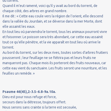
du torrent.
Quand il m’eut ramené, voici qu’il y avait au bord du torrent, de
chaque côté, des arbres en grand nombre.
Il me dit : « Cette eau coule vers la région de l’orient, elle descend
dans la vallée du Jourdain, et se déverse dans la mer Morte, dont
elle assainit les eaux.
En tout lieu où parviendra le torrent, tous les animaux pourront vivre
et foisonner. Le poisson sera très abondant, car cette eau assainit
tout ce qu’elle pénètre, et la vie apparaît en tout lieu où arrive le
torrent.
Au bord du torrent, sur les deux rives, toutes sortes d’arbres fruitiers
pousseront ; leur feuillage ne se flétrira pas et leurs fruits ne
manqueront pas. Chaque mois ils porteront des fruits nouveaux, car
cette eau vient du sanctuaire. Les fruits seront une nourriture, et les
feuilles un remède. »
Psaume 46(45),2-3.5-6.8-9a.10a.
Dieu est pour nous refuge et force,
secours dans la détresse, toujours offert.
Nous serons sans crainte si la terre est secouée,