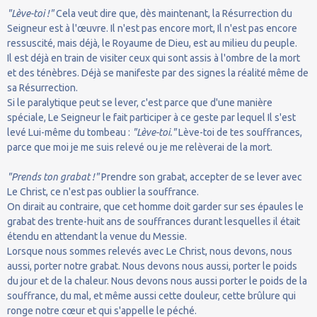
"Lève-toi !"
Cela veut dire que, dès maintenant, la Résurrection du
Seigneur est à l'œuvre. Il n'est pas encore mort, Il n'est pas encore
ressuscité, mais déjà, le Royaume de Dieu, est au milieu du peuple.
Il est déjà en train de visiter ceux qui sont assis à l'ombre de la mort
et des ténèbres. Déjà se manifeste par des signes la réalité même de
sa Résurrection.
Si le paralytique peut se lever, c'est parce que d'une manière
spéciale, Le Seigneur le fait participer à ce geste par lequel Il s'est
levé Lui-même du tombeau :
"Lève-toi."
Lève-toi de tes souffrances,
parce que moi je me suis relevé ou je me relèverai de la mort.
"Prends ton grabat !"
Prendre son grabat, accepter de se lever avec
Le Christ, ce n'est pas oublier la souffrance.
On dirait au contraire, que cet homme doit garder sur ses épaules le
grabat des trente-huit ans de souffrances durant lesquelles il était
étendu en attendant la venue du Messie.
Lorsque nous sommes relevés avec Le Christ, nous devons, nous
aussi, porter notre grabat. Nous devons nous aussi, porter le poids
du jour et de la chaleur. Nous devons nous aussi porter le poids de la
souffrance, du mal, et même aussi cette douleur, cette brûlure qui
ronge notre cœur et qui s'appelle le péché.