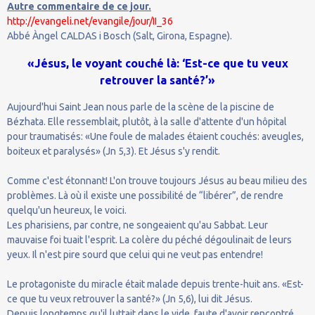
Autre commentaire de ce jour.
http://evangeli.net/evangile/jour/II_36
Abbé Àngel CALDAS i Bosch (Salt, Girona, Espagne).
«Jésus, le voyant couché là: ‘Est-ce que tu veux
retrouver la santé?’»
Aujourd'hui Saint Jean nous parle de la scène de la piscine de
Bézhata. Elle ressemblait, plutôt, à la salle d'attente d'un hôpital
pour traumatisés: «Une foule de malades étaient couchés: aveugles,
boiteux et paralysés» (Jn 5,3). Et Jésus s'y rendit.
Comme c'est étonnant! L'on trouve toujours Jésus au beau milieu des
problèmes. Là où il existe une possibilité de “libérer”, de rendre
quelqu'un heureux, le voici.
Les pharisiens, par contre, ne songeaient qu'au Sabbat. Leur
mauvaise foi tuait l'esprit. La colère du péché dégoulinait de leurs
yeux. Il n'est pire sourd que celui qui ne veut pas entendre!
Le protagoniste du miracle était malade depuis trente-huit ans. «Est-
ce que tu veux retrouver la santé?» (Jn 5,6), lui dit Jésus.
Depuis longtemps qu'il luttait dans le vide, faute d'avoir rencontré