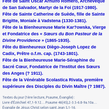
Fête de Saint Oscar Arnulfo Romero, Archevêque
de San Salvador, Martyr de la Foi (1917-1980).
Fête de Sainte Catherine de Suède, fille de Sainte
Brigitte, Moniale à Vadstena (1330-1381).
Fête de la Bienheureuse Marie Kar?owska, Vierge
et Fondatrice des «
Sœurs du Bon Pasteur de la
Divine Providence
» (1865-1935).
Fête du Bienheureux Diègo-Joseph Lopez de
Cadix, Prêtre o.f.m. cap. (1743-1801).
Fête de la Bienheureuse Marie-Séraphine du
Sacré Cœur, Fondatrice de l'Institut des Sœurs
des Anges (? 1911).
Fête de la Vénérable Scolastica Rivata, première
supérieure des Disciples du Divin Maître (? 1987).
Textes du jour (1ère lecture, Psaume, Évangile) :
Livre d'Ézéchiel 47,1-9.12… Psaume 46(45),2-3.5-6.8-9a.10a…
Évangile de Jésus Christ selon saint Jean 5,1-16.