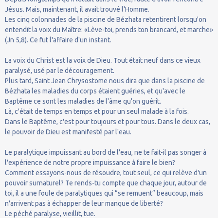
Jésus. Mais, maintenant, il avait trouvé l'Homme.
Les cinq colonnades de la piscine de Bézhata retentirent lorsqu'on
entendit la voix du Maître: «Lève-toi, prends ton brancard, et marche»
(Jn 5,8). Ce fut l'affaire d'un instant.
La voix du Christ est la voix de Dieu. Tout était neuf dans ce vieux
paralysé, usé par le découragement.
Plus tard, Saint Jean Chrysostome nous dira que dans la piscine de
Bézhata les maladies du corps étaient guéries, et qu'avec le
Baptême ce sont les maladies de l'âme qu'on guérit.
Là, c'était de temps en temps et pour un seul malade à la fois.
Dans le Baptême, c'est pour toujours et pour tous. Dans le deux cas,
le pouvoir de Dieu est manifesté par l'eau.
Le paralytique impuissant au bord de l'eau, ne te fait-il pas songer à
l'expérience de notre propre impuissance à faire le bien?
Comment essayons-nous de résoudre, tout seul, ce qui relève d'un
pouvoir surnaturel? Te rends-tu compte que chaque jour, autour de
toi, il a une foule de paralytiques qui “se remuent” beaucoup, mais
n'arrivent pas à échapper de leur manque de liberté?
Le péché paralyse, vieillit, tue.