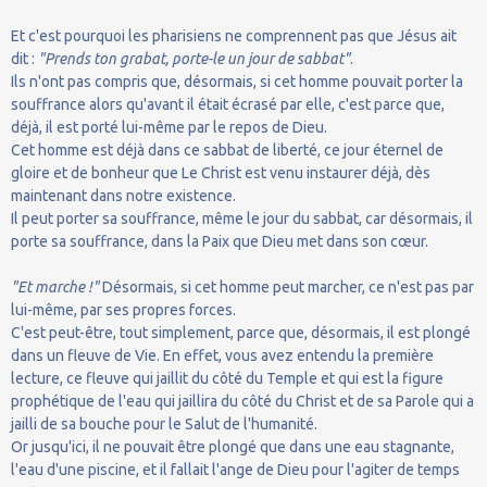
Et c'est pourquoi les pharisiens ne comprennent pas que Jésus ait
dit :
"Prends ton grabat, porte-le un jour de sabbat"
.
Ils n'ont pas compris que, désormais, si cet homme pouvait porter la
souffrance alors qu'avant il était écrasé par elle, c'est parce que,
déjà, il est porté lui-même par le repos de Dieu.
Cet homme est déjà dans ce sabbat de liberté, ce jour éternel de
gloire et de bonheur que Le Christ est venu instaurer déjà, dès
maintenant dans notre existence.
Il peut porter sa souffrance, même le jour du sabbat, car désormais, il
porte sa souffrance, dans la Paix que Dieu met dans son cœur.
"Et marche !"
Désormais, si cet homme peut marcher, ce n'est pas par
lui-même, par ses propres forces.
C'est peut-être, tout simplement, parce que, désormais, il est plongé
dans un fleuve de Vie. En effet, vous avez entendu la première
lecture, ce fleuve qui jaillit du côté du Temple et qui est la figure
prophétique de l'eau qui jaillira du côté du Christ et de sa Parole qui a
jailli de sa bouche pour le Salut de l'humanité.
Or jusqu'ici, il ne pouvait être plongé que dans une eau stagnante,
l'eau d'une piscine, et il fallait l'ange de Dieu pour l'agiter de temps