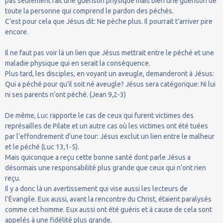
pas seulement fait une guérison physique mais bien une guérison de
toute la personne qui comprend le pardon des péchés.
C’est pour cela que Jésus dit: Ne pèche plus. Il pourrait t’arriver pire
encore.
Il ne faut pas voir là un lien que Jésus mettrait entre le péché et une
maladie physique qui en serait la conséquence.
Plus tard, les disciples, en voyant un aveugle, demanderont à Jésus:
Qui a péché pour qu’il soit né aveugle? Jésus sera catégorique: Ni lui
ni ses parents n’ont péché. (Jean 9,2-3)
De même, Luc rapporte le cas de ceux qui furent victimes des
représailles de Pilate et un autre cas où les victimes ont été tuées
par l’effondrement d’une tour: Jésus exclut un lien entre le malheur
et le péché (Luc 13,1-5).
Mais quiconque a reçu cette bonne santé dont parle Jésus a
désormais une responsabilité plus grande que ceux qui n’ont rien
reçu.
Il y a donc là un avertissement qui vise aussi les lecteurs de
l’Évangile. Eux aussi, avant la rencontre du Christ, étaient paralysés
comme cet homme. Eux aussi ont été guéris et à cause de cela sont
appelés à une fidélité plus grande.