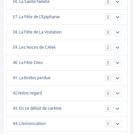
36. La Sainte Famille
3
37. La Fête de L'Epiphanie
2
38. La Fête de La Visitation
3
39. Les Noces de CANA
2
40. La Fête-Dieu
3
41. La Brebis perdue
5
42.Notre regard
3
43. En ce début de carème
3
44. L'Annonciation
1