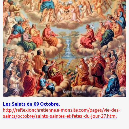
Les Saints du 09 Octobre.
http://reflexionchretienne.e-monsite.com/pages/vie-des-
saints/octobre/saints-saintes-et-fetes-du-jour-27.html