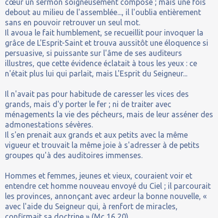
cœur un sermon soigneusement composé ; mais une fois
debout au milieu de l'assemblée..., il l'oublia entièrement
sans en pouvoir retrouver un seul mot.
Il avoua le fait humblement, se recueillit pour invoquer la
grâce de L'Esprit-Saint et trouva aussitôt une éloquence si
persuasive, si puissante sur l'âme de ses auditeurs
illustres, que cette évidence éclatait à tous les yeux : ce
n'était plus lui qui parlait, mais L'Esprit du Seigneur...
Il n'avait pas pour habitude de caresser les vices des
grands, mais d'y porter le fer ; ni de traiter avec
ménagements la vie des pécheurs, mais de leur asséner des
admonestations sévères.
Il s'en prenait aux grands et aux petits avec la même
vigueur et trouvait la même joie à s'adresser à de petits
groupes qu'à des auditoires immenses.
Hommes et femmes, jeunes et vieux, couraient voir et
entendre cet homme nouveau envoyé du Ciel ; il parcourait
les provinces, annonçant avec ardeur la bonne nouvelle, «
avec l'aide du Seigneur qui, à renfort de miracles,
confirmait sa doctrine » (Mc 16,20).