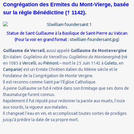
Congrégation des Ermites du Mont-Vierge, basée
sur la règle Bénédictine († 1142).
Statue de Saint Guillaume à la Basilique de Saint-Pierre au Vatican
(Pour la voir en grand format :
stwilliam-foundersaint.jpg
)
Guillaume de Verceil
, aussi appelé
Guillaume de Montevergine
(En italien:
Guglielmo da Vercelli
ou
Guglielmo da Montevergine
) (né
en 1085 à
Vercelli
, au
Piémont
– mort le 25 Juin 1142 à
Goleto
, en
Campanie
) est un Ermite Chrétien italien du XIIème siècle et le
Fondateur de la Congrégation de Monte Vergine.
Il est reconnu comme Saint par l'Église Catholique.
À peine Guillaume se fut-il retiré dans son Ermitage que ses dons de
thaumaturge furent connus.
Rapidement il fut réputé pour redonner la parole aux muets, l'ouïe
aux sourds, la vigueur aux malades.
Il changeait l'eau en vin, et accomplissait toutes sortes de prodiges
jusqu'à prédire la date de sa propre mort.