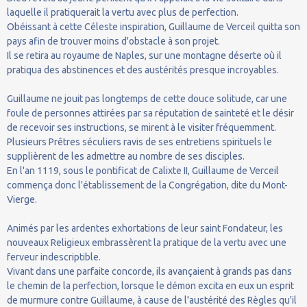
laquelle il pratiquerait la vertu avec plus de perfection.
Obéissant à cette Céleste inspiration, Guillaume de Verceil quitta son
pays afin de trouver moins d'obstacle à son projet.
Il se retira au royaume de Naples, sur une montagne déserte où il
pratiqua des abstinences et des austérités presque incroyables.
Guillaume ne jouit pas longtemps de cette douce solitude, car une
foule de personnes attirées par sa réputation de sainteté et le désir
de recevoir ses instructions, se mirent à le visiter fréquemment.
Plusieurs Prêtres séculiers ravis de ses entretiens spirituels le
supplièrent de les admettre au nombre de ses disciples.
En l'an 1119, sous le pontificat de Calixte II, Guillaume de Verceil
commença donc l'établissement de la Congrégation, dite du Mont-
Vierge.
Animés par les ardentes exhortations de leur saint Fondateur, les
nouveaux Religieux embrassèrent la pratique de la vertu avec une
ferveur indescriptible.
Vivant dans une parfaite concorde, ils avançaient à grands pas dans
le chemin de la perfection, lorsque le démon excita en eux un esprit
de murmure contre Guillaume, à cause de l'austérité des Règles qu'il