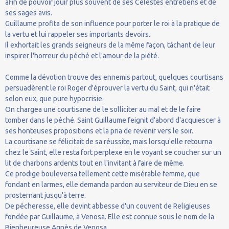
afin de pouvoir jouir plus souvent de ses Célestes entretiens et de
ses sages avis.
Guillaume profita de son influence pour porter le roi à la pratique de
la vertu et lui rappeler ses importants devoirs.
Il exhortait les grands seigneurs de la même façon, tâchant de leur
inspirer l'horreur du péché et l'amour de la piété.
Comme la dévotion trouve des ennemis partout, quelques courtisans
persuadèrent le roi Roger d'éprouver la vertu du Saint, qui n'était
selon eux, que pure hypocrisie.
On chargea une courtisane de le solliciter au mal et de le faire
tomber dans le péché. Saint Guillaume feignit d'abord d'acquiescer à
ses honteuses propositions et la pria de revenir vers le soir.
La courtisane se félicitait de sa réussite, mais lorsqu'elle retourna
chez le Saint, elle resta fort perplexe en le voyant se coucher sur un
lit de charbons ardents tout en l'invitant à faire de même.
Ce prodige bouleversa tellement cette misérable femme, que
fondant en larmes, elle demanda pardon au serviteur de Dieu en se
prosternant jusqu'à terre.
De pécheresse, elle devint abbesse d'un couvent de Religieuses
fondée par Guillaume, à Venosa. Elle est connue sous le nom de la
Bienheureuse Agnès de Venosa.