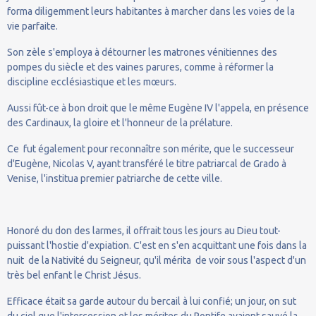
forma diligemment leurs habitantes à marcher dans les voies de la
vie parfaite.
Son zèle s'employa à détourner les matrones vénitiennes des
pompes du siècle et des vaines parures, comme à réformer la
discipline ecclésiastique et les mœurs.
Aussi fût-ce à bon droit que le même Eugène IV l'appela, en présence
des Cardinaux, la gloire et l'honneur de la prélature.
Ce fut également pour reconnaître son mérite, que le successeur
d'Eugène, Nicolas V, ayant transféré le titre patriarcal de Grado à
Venise, l'institua premier patriarche de cette ville.
Honoré du don des larmes, il offrait tous les jours au Dieu tout-
puissant l'hostie d'expiation. C'est en s'en acquittant une fois dans la
nuit de la Nativité du Seigneur, qu'il mérita de voir sous l'aspect d'un
très bel enfant le Christ Jésus.
Efficace était sa garde autour du bercail à lui confié; un jour, on sut
du ciel que l'intercession et les mérites du Pontife avaient sauvé la