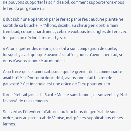
ne pouvons supporter la soif, disait-il, comment supporterons-nous
le feu du purgatoire ? »
Il dut subir une opération par le fer et par le feu ; aucune plainte ne
sortit de sa bouche : « "Allons, disait-il au chirurgien dont la main
tremblait, coupez hardiment ; cela ne vaut pas les ongles de fer avec
lesquels on déchirait les martyrs. » -
« Allons quêter des mépris, disait-il à son compagnon de quête,
lorsqu'il y avait quelque avanie à souffrir ; nous n'avons rien fait, si
nous n'avons renoncé au monde. »
À un frère qui se lamentait parce que le grenier de la communauté
avait brûlé : « Pourquoi donc, dit-il, avons-nous fait le vœu de
pauvreté ? Cet incendie est une grâce de Dieu pour nous ! »
Il ne célébrait jamais la Sainte Messe sans larmes, et souvent il y était
favorisé de ravissements.
Ses vertus l'élevèrent d'abord aux fonctions de général de son
ordre, puis au patriarcat de Venise, malgré ses supplications et ses
larmes.