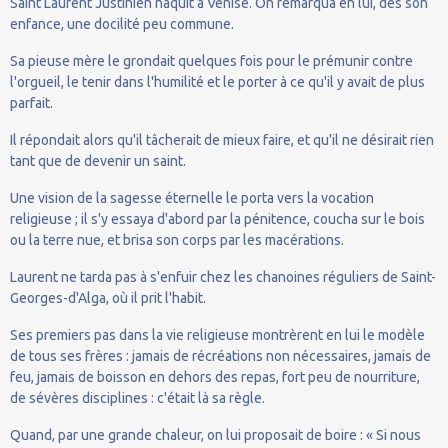
Saint Laurent Justinien naquit à Venise. On remarqua en lui, dès son
enfance, une docilité peu commune.
Sa pieuse mère le grondait quelques fois pour le prémunir contre
l'orgueil, le tenir dans l'humilité et le porter à ce qu'il y avait de plus
parfait.
Il répondait alors qu'il tâcherait de mieux faire, et qu'il ne désirait rien
tant que de devenir un saint.
Une vision de la sagesse éternelle le porta vers la vocation
religieuse ; il s'y essaya d'abord par la pénitence, coucha sur le bois
ou la terre nue, et brisa son corps par les macérations.
Laurent ne tarda pas à s'enfuir chez les chanoines réguliers de Saint-
Georges-d'Alga, où il prit l'habit.
Ses premiers pas dans la vie religieuse montrèrent en lui le modèle
de tous ses frères : jamais de récréations non nécessaires, jamais de
feu, jamais de boisson en dehors des repas, fort peu de nourriture,
de sévères disciplines : c'était là sa règle.
Quand, par une grande chaleur, on lui proposait de boire : « Si nous