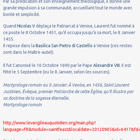
Par sa prédication et son enseignement théologique, il donne une
grande impulsion à sa communauté, accueillant tout le monde avec
bonté et simplicité.
Quand
Nicolas V
déplaça le Patriarcat à Venise, Laurent fut nommé à
ce poste le 8 Octobre 1451, qu'il occupa jusqu'à sa mort, le 8 Janvier
1455.
Il repose dans la
Basilica San Pietro di Castello
à Venise (ces restes
sont dans le Maître-autel).
Il fut Canonisé le 16 Octobre 1690 par le Pape
Alexandre VIII
. Il est
fêté le 5 Septembre (ou le 8 Janvier, selon les sources).
Martyrologe romain au 8 Janvier: À Venise, en 1456, Saint Laurent
Justinien, Évêque, premier Patriarche de cette Église, qu'il illustra par
sa doctrine de la sagesse éternelle.
Martyrologe romain
http://www.levangileauquotidien.org/main.php?
language=FR&module=saintfeast&localdate=20120905&id=6417&fd=