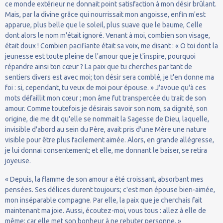
ce monde extérieur ne donnait point satisfaction à mon désir brûlant.
Mais, par la divine grâce qui nourrissait mon angoisse, enfin m'est
apparue, plus belle que le soleil, plus suave que le baume, Celle
dont alors le nom m'était ignoré. Venant à moi, combien son visage,
était doux ! Combien pacifiante était sa voix, me disant : « O toi dont la
jeunesse est toute pleine de l'amour que je t'inspire, pourquoi
répandre ainsi ton cœur ? La paix que tu cherches par tant de
sentiers divers est avec moi; ton désir sera comblé, je t'en donne ma
foi : si, cependant, tu veux de moi pour épouse. » J'avoue qu'à ces
mots défaillit mon cœur ; mon âme fut transpercée du trait de son
amour. Comme toutefois je désirais savoir son nom, sa dignité, son
origine, die me dit qu'elle se nommait la Sagesse de Dieu, laquelle,
invisible d'abord au sein du Père, avait pris d'une Mère une nature
visible pour être plus facilement aimée. Alors, en grande allégresse,
je lui donnai consentement; et elle, me donnant le baiser, se retira
joyeuse.
« Depuis, la flamme de son amour a été croissant, absorbant mes
pensées. Ses délices durent toujours; c'est mon épouse bien-aimée,
mon inséparable compagne. Par elle, la paix que je cherchais fait
maintenant ma joie. Aussi, écoutez-moi, vous tous : allez à elle de
même; car elle met son bonheur à ne rebuter personne. »