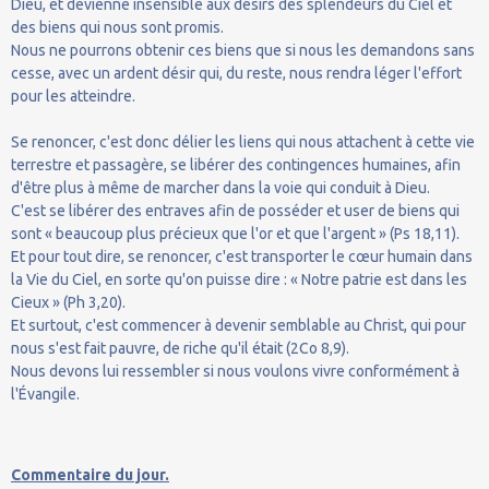
Dieu, et devienne insensible aux désirs des splendeurs du Ciel et
des biens qui nous sont promis.
Nous ne pourrons obtenir ces biens que si nous les demandons sans
cesse, avec un ardent désir qui, du reste, nous rendra léger l'effort
pour les atteindre.
Se renoncer, c'est donc délier les liens qui nous attachent à cette vie
terrestre et passagère, se libérer des contingences humaines, afin
d'être plus à même de marcher dans la voie qui conduit à Dieu.
C'est se libérer des entraves afin de posséder et user de biens qui
sont « beaucoup plus précieux que l'or et que l'argent » (Ps 18,11).
Et pour tout dire, se renoncer, c'est transporter le cœur humain dans
la Vie du Ciel, en sorte qu'on puisse dire : « Notre patrie est dans les
Cieux » (Ph 3,20).
Et surtout, c'est commencer à devenir semblable au Christ, qui pour
nous s'est fait pauvre, de riche qu'il était (2Co 8,9).
Nous devons lui ressembler si nous voulons vivre conformément à
l'Évangile.
Commentaire du jour.