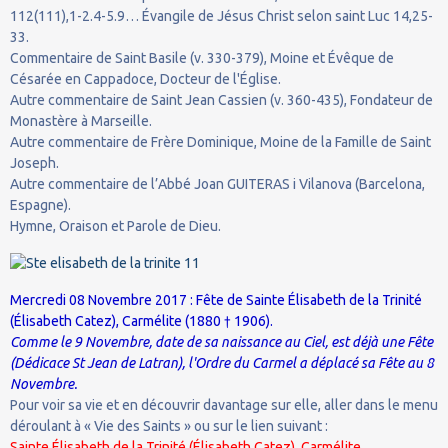
112(111),1-2.4-5.9… Évangile de Jésus Christ selon saint Luc 14,25-
33.
Commentaire de Saint Basile (v. 330-379), Moine et Évêque de
Césarée en Cappadoce, Docteur de l'Église.
Autre commentaire de Saint Jean Cassien (v. 360-435), Fondateur de
Monastère à Marseille.
Autre commentaire de Frère Dominique, Moine de la Famille de Saint
Joseph.
Autre commentaire de l’Abbé Joan GUITERAS i Vilanova (Barcelona,
Espagne).
Hymne, Oraison et Parole de Dieu.
Mercredi 08 Novembre 2017 : Fête de Sainte Élisabeth de la Trinité
(Élisabeth Catez), Carmélite (1880 † 1906).
Comme le 9 Novembre, date de sa naissance au Ciel, est déjà une Fête
(
Dédicace St Jean de Latran
), l'Ordre du Carmel a déplacé sa Fête au 8
Novembre.
Pour voir sa vie et en découvrir davantage sur elle, aller dans le menu
déroulant à « Vie des Saints » ou sur le lien suivant :
Sainte Élisabeth de la Trinité (Élisabeth Catez), Carmélite.