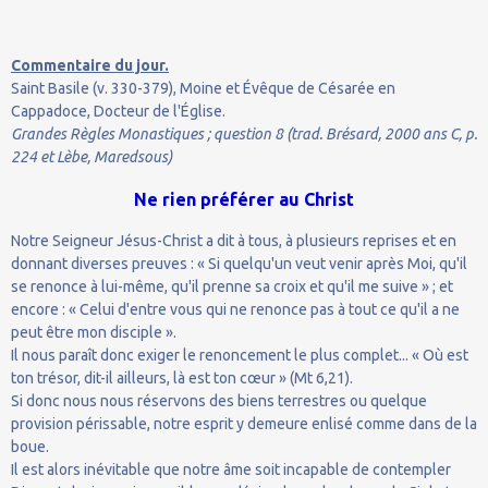
Commentaire du jour.
Saint Basile (v. 330-379), Moine et Évêque de Césarée en
Cappadoce, Docteur de l'Église.
Grandes Règles Monastiques ; question 8 (trad. Brésard, 2000 ans C, p.
224 et Lèbe, Maredsous)
Ne rien préférer au Christ
Notre Seigneur Jésus-Christ a dit à tous, à plusieurs reprises et en
donnant diverses preuves : « Si quelqu'un veut venir après Moi, qu'il
se renonce à lui-même, qu'il prenne sa croix et qu'il me suive » ; et
encore : « Celui d'entre vous qui ne renonce pas à tout ce qu'il a ne
peut être mon disciple ».
Il nous paraît donc exiger le renoncement le plus complet... « Où est
ton trésor, dit-il ailleurs, là est ton cœur » (Mt 6,21).
Si donc nous nous réservons des biens terrestres ou quelque
provision périssable, notre esprit y demeure enlisé comme dans de la
boue.
Il est alors inévitable que notre âme soit incapable de contempler