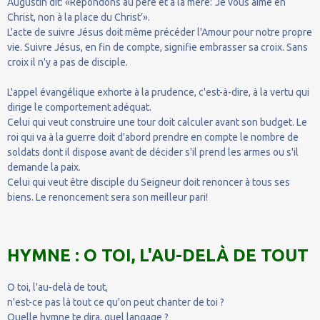
Augustin dit: «Répondons au père et à la mère: ‘Je vous aime en
Christ, non à la place du Christ’».
L'acte de suivre Jésus doit même précéder l'Amour pour notre propre
vie. Suivre Jésus, en fin de compte, signifie embrasser sa croix. Sans
croix il n'y a pas de disciple.
L'appel évangélique exhorte à la prudence, c'est-à-dire, à la vertu qui
dirige le comportement adéquat.
Celui qui veut construire une tour doit calculer avant son budget. Le
roi qui va à la guerre doit d'abord prendre en compte le nombre de
soldats dont il dispose avant de décider s'il prend les armes ou s'il
demande la paix.
Celui qui veut être disciple du Seigneur doit renoncer à tous ses
biens. Le renoncement sera son meilleur pari!
HYMNE : O TOI, L'AU-DELÀ DE TOUT
O toi, l'au-delà de tout,
n'est-ce pas là tout ce qu'on peut chanter de toi ?
Quelle hymne te dira, quel langage ?