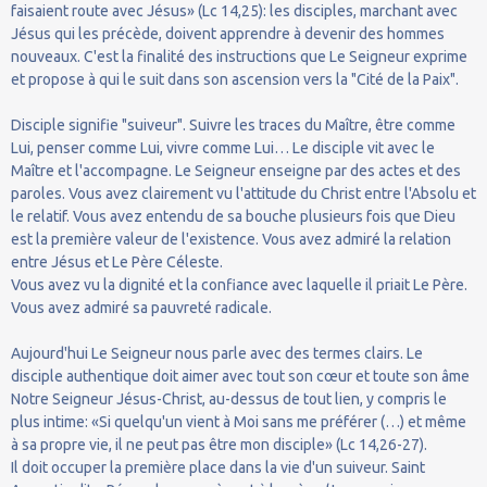
faisaient route avec Jésus» (Lc 14,25): les disciples, marchant avec
Jésus qui les précède, doivent apprendre à devenir des hommes
nouveaux. C'est la finalité des instructions que Le Seigneur exprime
et propose à qui le suit dans son ascension vers la "Cité de la Paix".
Disciple signifie "suiveur". Suivre les traces du Maître, être comme
Lui, penser comme Lui, vivre comme Lui… Le disciple vit avec le
Maître et l'accompagne. Le Seigneur enseigne par des actes et des
paroles. Vous avez clairement vu l'attitude du Christ entre l'Absolu et
le relatif. Vous avez entendu de sa bouche plusieurs fois que Dieu
est la première valeur de l'existence. Vous avez admiré la relation
entre Jésus et Le Père Céleste.
Vous avez vu la dignité et la confiance avec laquelle il priait Le Père.
Vous avez admiré sa pauvreté radicale.
Aujourd'hui Le Seigneur nous parle avec des termes clairs. Le
disciple authentique doit aimer avec tout son cœur et toute son âme
Notre Seigneur Jésus-Christ, au-dessus de tout lien, y compris le
plus intime: «Si quelqu'un vient à Moi sans me préférer (…) et même
à sa propre vie, il ne peut pas être mon disciple» (Lc 14,26-27).
Il doit occuper la première place dans la vie d'un suiveur. Saint