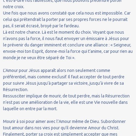
c'est-à-dire nos faiblesses, que nous pouvons prétendre porter
notre croix.
Une fois que nous avons constaté que cela nous est impossible. Car
celui qui prétendrait la porter par ses propres forces ne le pourrait
pas, il serait écrasé, broyé par le fardeau.
Là est notre chance. Là est le moment du choix. Voyant que nous
n’avons pas la force, il nous faut envoyer un émissaire à Jésus pour
le prévenir du danger imminent et conclure une alliance : « Seigneur,
envoie-moi ton Esprit, donne-moi la force qui t’anime, car pour rien au
monde je ne veux être séparé de Toi ».
L’Amour pour Jésus apparaît alors non seulement comme
préférentiel, mais comme exclusif. Il faut accepter de tout perdre
pour suivre Jésus jusqu’à partager sa victoire, jusqu’à vivre de sa
Résurrection.
Ressusciter implique de mourir, de tout perdre, mais la Résurrection
n’est pas une amélioration de la vie, elle est une Vie nouvelle dans
laquelle on entre par la mort.
Mourir à soi pour aimer avec l’Amour même de Dieu. Subordonner
tout amour dans nos vies pour qu’il devienne Amour du Christ.
Finalement, porter sa croix est simplement accepter que mes