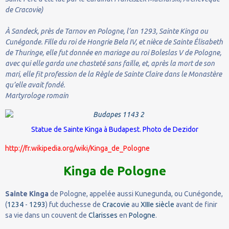
de Cracovie)
À Sandeck, près de Tarnov en Pologne, l’an 1293, Sainte Kinga ou
Cunégonde. Fille du roi de Hongrie Bela IV, et nièce de Sainte Élisabeth
de Thuringe, elle fut donnée en mariage au roi Boleslas V de Pologne,
avec qui elle garda une chasteté sans faille, et, après la mort de son
mari, elle fit profession de la Règle de Sainte Claire dans le Monastère
qu’elle avait fondé.
Martyrologe romain
Statue de Sainte Kinga à Budapest. Photo de
Dezidor
http://fr.wikipedia.org/wiki/Kinga_de_Pologne
Kinga de Pologne
Sainte Kinga
de Pologne, appelée aussi Kunegunda, ou Cunégonde,
(
1234
-
1293
) fut duchesse de
Cracovie
au
XIIIe siècle
avant de finir
sa vie dans un couvent de
Clarisses
en
Pologne
.