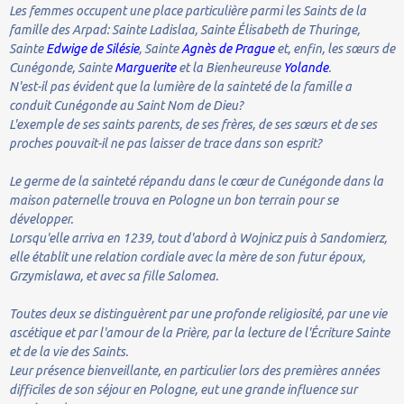
Les femmes occupent une place particulière parmi les Saints de la
famille des Arpad: Sainte Ladislaa, Sainte Élisabeth de Thuringe,
Sainte
Edwige de Silésie
, Sainte
Agnès de Prague
et, enfin, les sœurs de
Cunégonde, Sainte
Marguerite
et la Bienheureuse
Yolande
.
N'est-il pas évident que la lumière de la sainteté de la famille a
conduit Cunégonde au Saint Nom de Dieu?
L'exemple de ses saints parents, de ses frères, de ses sœurs et de ses
proches pouvait-il ne pas laisser de trace dans son esprit?
Le germe de la sainteté répandu dans le cœur de Cunégonde dans la
maison paternelle trouva en Pologne un bon terrain pour se
développer.
Lorsqu'elle arriva en 1239, tout d'abord à Wojnicz puis à Sandomierz,
elle établit une relation cordiale avec la mère de son futur époux,
Grzymislawa, et avec sa fille Salomea.
Toutes deux se distinguèrent par une profonde religiosité, par une vie
ascétique et par l'amour de la Prière, par la lecture de l'Écriture Sainte
et de la vie des Saints.
Leur présence bienveillante, en particulier lors des premières années
difficiles de son séjour en Pologne, eut une grande influence sur