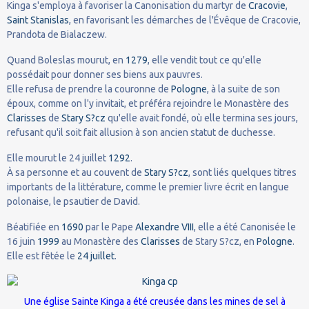
Kinga s'employa à favoriser la Canonisation du martyr de
Cracovie
,
Saint Stanislas
, en favorisant les démarches de l'Évêque de Cracovie,
Prandota de Bialaczew.
Quand Boleslas mourut, en
1279
, elle vendit tout ce qu'elle
possédait pour donner ses biens aux pauvres.
Elle refusa de prendre la couronne de
Pologne
, à la suite de son
époux, comme on l'y invitait, et préféra rejoindre le Monastère des
Clarisses
de
Stary S?cz
qu'elle avait fondé, où elle termina ses jours,
refusant qu'il soit fait allusion à son ancien statut de duchesse.
Elle mourut le 24 juillet
1292
.
À sa personne et au couvent de
Stary S?cz
, sont liés quelques titres
importants de la littérature, comme le premier livre écrit en langue
polonaise, le psautier de David.
Béatifiée en
1690
par le Pape
Alexandre VIII
, elle a été Canonisée le
16 juin
1999
au Monastère des
Clarisses
de Stary S?cz, en
Pologne
.
Elle est fêtée le
24 juillet
.
Une église Sainte Kinga a été creusée dans les mines de sel à