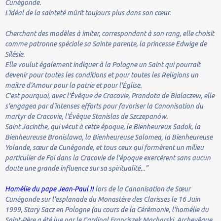
Cunégonde.
L'idéal de la sainteté mûrit toujours plus dans son cœur.
Cherchant des modèles à imiter, correspondant à son rang, elle choisit
comme patronne spéciale sa Sainte parente, la princesse Edwige de
Silésie.
Elle voulut également indiquer à la Pologne un Saint qui pourrait
devenir pour toutes les conditions et pour toutes les Religions un
maître d'Amour pour la patrie et pour l'Église.
C'est pourquoi, avec l'Évêque de Cracovie, Prandota de Bialaczew, elle
s'engagea par d'intenses efforts pour favoriser la Canonisation du
martyr de Cracovie, l'Évêque Stanislas de Szczepanów.
Saint Jacinthe, qui vécut à cette époque, le Bienheureux Sadok, la
Bienheureuse Bronislawa, la Bienheureuse Salomea, la Bienheureuse
Yolande, sœur de Cunégonde, et tous ceux qui formèrent un milieu
particulier de Foi dans la Cracovie de l'époque exercèrent sans aucun
doute une grande influence sur sa spiritualité..."
Homélie du pape Jean-Paul II
lors de la Canonisation de Sœur
Cunégonde sur l'esplanade du Monastère des Clarisses le 16 Juin
1999, Stary Sacz en Pologne (au cours de la Cérémonie, l'homélie du
Saint-Père a été lue par le Cardinal Franciszek Macharski, Archevêque