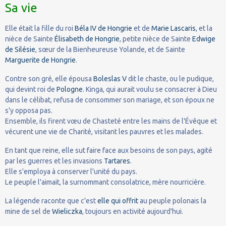
Sa vie
Elle était la fille du roi
Béla IV de Hongrie
et de
Marie Lascaris
, et la
nièce de Sainte
Élisabeth de Hongrie
, petite nièce de Sainte
Edwige
de Silésie
, sœur de la Bienheureuse Yolande, et de Sainte
Marguerite de Hongrie
.
Contre son gré, elle épousa
Boleslas V
dit le chaste, ou le pudique,
qui devint roi de
Pologne
. Kinga, qui aurait voulu se consacrer à Dieu
dans le célibat, refusa de consommer son mariage, et son époux ne
s'y opposa pas.
Ensemble, ils firent vœu de Chasteté entre les mains de l'Évêque et
vécurent une vie de Charité, visitant les pauvres et les malades.
En tant que reine, elle sut faire face aux besoins de son pays, agité
par les guerres et les invasions
Tartares
.
Elle s'employa à conserver l'unité du pays.
Le peuple l'aimait, la surnommant consolatrice, mère nourricière.
La légende raconte que c'est
elle qui offrit
au peuple polonais la
mine de sel de
Wieliczka
, toujours en activité aujourd'hui.