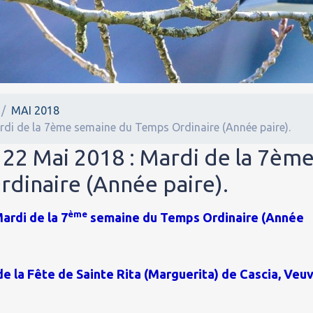
MAI 2018
rdi de la 7ème semaine du Temps Ordinaire (Année paire).
 22 Mai 2018 : Mardi de la 7èm
dinaire (Année paire).
ème
ardi de la 7
semaine du Temps Ordinaire (Année
 de la Fête de Sainte Rita (Marguerita) de Cascia, Veu