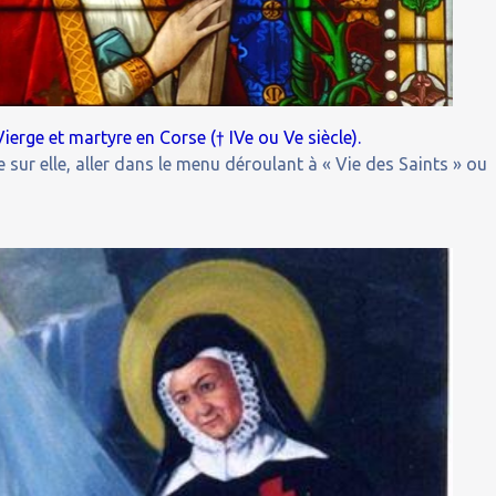
Vierge et martyre en Corse († IVe ou Ve siècle).
 sur elle, aller dans le menu déroulant à « Vie des Saints » ou