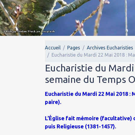
Accueil
Pages
Archives Eucharisties
Eucharistie du Mardi 22 Mai 2018 : Ma
Eucharistie du Mardi
semaine du Temps Or
Eucharistie du Mardi 22 Mai 2018 : M
paire).
L’Église fait mémoire (facultative)
puis Religieuse (1381-1457).