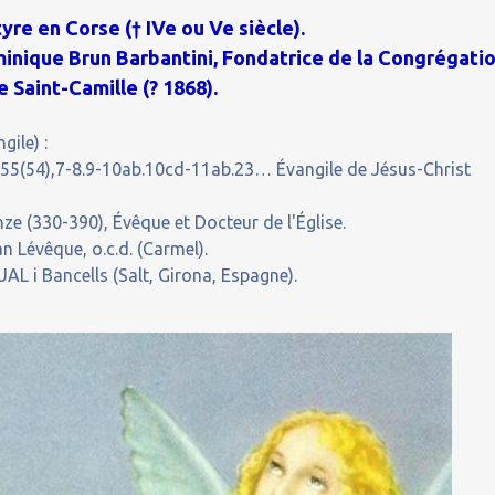
yre en Corse († IVe ou Ve siècle).
inique Brun Barbantini, Fondatrice de la Congrégati
 Saint-Camille (? 1868).
gile) :
55(54),7-8.9-10ab.10cd-11ab.23… Évangile de Jésus-Christ
e (330-390), Évêque et Docteur de l'Église.
 Lévêque, o.c.d. (Carmel).
L i Bancells (Salt, Girona, Espagne).