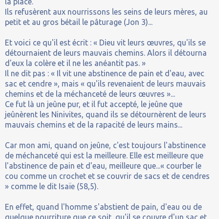
la place.
Ils refusèrent aux nourrissons les seins de leurs mères, au
petit et au gros bétail le pâturage (Jon 3)...
Et voici ce qu'il est écrit : « Dieu vit leurs œuvres, qu'ils se
détournaient de leurs mauvais chemins. Alors il détourna
d'eux la colère et il ne les anéantit pas. »
Il ne dit pas : « Il vit une abstinence de pain et d'eau, avec
sac et cendre », mais « qu'ils revenaient de leurs mauvais
chemins et de la méchanceté de leurs œuvres »...
Ce fut là un jeûne pur, et il fut accepté, le jeûne que
jeûnèrent les Ninivites, quand ils se détournèrent de leurs
mauvais chemins et de la rapacité de leurs mains...
Car mon ami, quand on jeûne, c'est toujours l'abstinence
de méchanceté qui est la meilleure. Elle est meilleure que
l'abstinence de pain et d'eau, meilleure que...« courber le
cou comme un crochet et se couvrir de sacs et de cendres
» comme le dit Isaïe (58,5).
En effet, quand l'homme s'abstient de pain, d'eau ou de
quelque nourriture que ce soit, qu'il se couvre d'un sac et