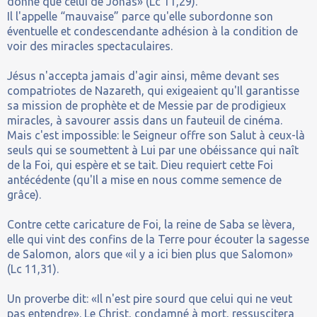
donné que celui de Jonas» (Lc 11,29).
Il l'appelle “mauvaise” parce qu'elle subordonne son
éventuelle et condescendante adhésion à la condition de
voir des miracles spectaculaires.
Jésus n'accepta jamais d'agir ainsi, même devant ses
compatriotes de Nazareth, qui exigeaient qu'Il garantisse
sa mission de prophète et de Messie par de prodigieux
miracles, à savourer assis dans un fauteuil de cinéma.
Mais c'est impossible: le Seigneur offre son Salut à ceux-là
seuls qui se soumettent à Lui par une obéissance qui naît
de la Foi, qui espère et se tait. Dieu requiert cette Foi
antécédente (qu'Il a mise en nous comme semence de
grâce).
Contre cette caricature de Foi, la reine de Saba se lèvera,
elle qui vint des confins de la Terre pour écouter la sagesse
de Salomon, alors que «il y a ici bien plus que Salomon»
(Lc 11,31).
Un proverbe dit: «Il n'est pire sourd que celui qui ne veut
pas entendre». Le Christ, condamné à mort, ressuscitera