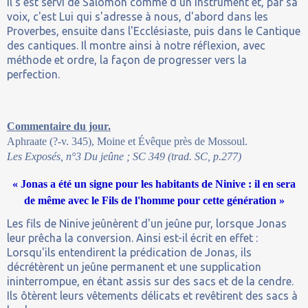
Il s'est servi de Salomon comme d'un instrument et, par sa
voix, c'est Lui qui s'adresse à nous, d'abord dans les
Proverbes, ensuite dans l'Ecclésiaste, puis dans le Cantique
des cantiques. Il montre ainsi à notre réflexion, avec
méthode et ordre, la façon de progresser vers la
perfection.
Commentaire du jour.
Aphraate (?-v. 345), Moine et Évêque près de Mossoul.
Les Exposés, n°3 Du jeûne ; SC 349 (trad. SC, p.277)
« Jonas a été un signe pour les habitants de Ninive : il en sera
de même avec le Fils de l'homme pour cette génération »
Les fils de Ninive jeûnèrent d'un jeûne pur, lorsque Jonas
leur prêcha la conversion. Ainsi est-il écrit en effet :
Lorsqu'ils entendirent la prédication de Jonas, ils
décrétèrent un jeûne permanent et une supplication
ininterrompue, en étant assis sur des sacs et de la cendre.
Ils ôtèrent leurs vêtements délicats et revêtirent des sacs à