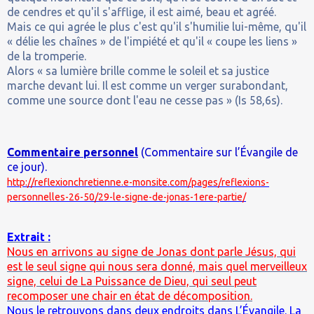
de cendres et qu'il s'afflige, il est aimé, beau et agréé.
Mais ce qui agrée le plus c'est qu'il s'humilie lui-même, qu'il
« délie les chaînes » de l'impiété et qu'il « coupe les liens »
de la tromperie.
Alors « sa lumière brille comme le soleil et sa justice
marche devant lui. Il est comme un verger surabondant,
comme une source dont l'eau ne cesse pas » (Is 58,6s).
Commentaire personnel
(Commentaire sur l’Évangile de
ce jour).
http://reflexionchretienne.e-monsite.com/pages/reflexions-
personnelles-26-50/29-le-signe-de-jonas-1ere-partie/
Extrait :
Nous en arrivons au signe de Jonas dont parle Jésus, qui
est le seul signe qui nous sera donné, mais quel merveilleux
signe, celui de La Puissance de Dieu, qui seul peut
recomposer une chair en état de décomposition.
Nous le retrouvons dans deux endroits dans L’Évangile. La