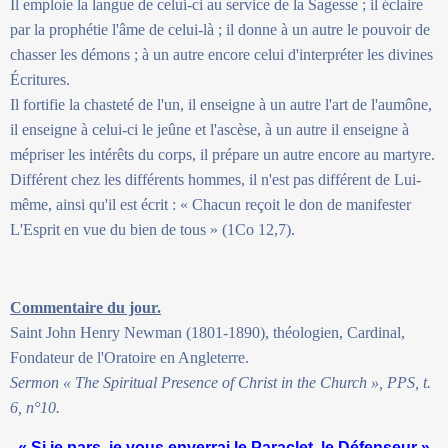
Il emploie la langue de celui-ci au service de la Sagesse ; il éclaire
par la prophétie l'âme de celui-là ; il donne à un autre le pouvoir de
chasser les démons ; à un autre encore celui d'interpréter les divines
Écritures.
Il fortifie la chasteté de l'un, il enseigne à un autre l'art de l'aumône,
il enseigne à celui-ci le jeûne et l'ascèse, à un autre il enseigne à
mépriser les intérêts du corps, il prépare un autre encore au martyre.
Différent chez les différents hommes, il n'est pas différent de Lui-
même, ainsi qu'il est écrit : « Chacun reçoit le don de manifester
L'Esprit en vue du bien de tous » (1Co 12,7).
Commentaire du jour.
Saint John Henry Newman (1801-1890), théologien, Cardinal,
Fondateur de l'Oratoire en Angleterre.
Sermon « The Spiritual Presence of Christ in the Church », PPS, t.
6, n°10.
« Si je pars, je vous enverrai le Paraclet, le Défenseur »