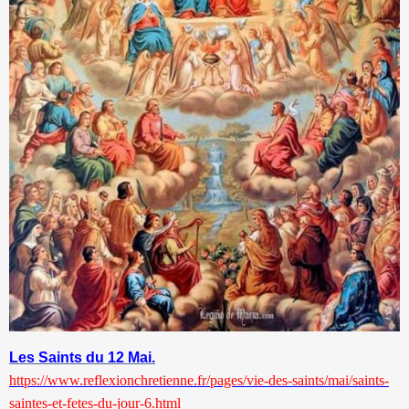
Les Saints du 12 Mai.
https://www.reflexionchretienne.fr/pages/vie-des-saints/mai/saints-
saintes-et-fetes-du-jour-6.html