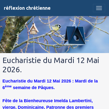
réflexion chrétienne
Eucharistie du Mardi 12 Mai
2026.
Eucharistie du Mardi 12 Mai 2026 : Mardi de la
ème
6
semaine de Pâques.
Fête de la Bienheureuse Imelda Lambertini,
vierge, Dominicaine, Patronne des premiers