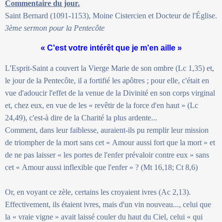
Commentaire du jour.
Saint Bernard (1091-1153), Moine Cistercien et Docteur de l'Église.
3ème sermon pour la Pentecôte
« C'est votre intérêt que je m'en aille »
L'Esprit-Saint a couvert la Vierge Marie de son ombre (Lc 1,35) et,
le jour de la Pentecôte, il a fortifié les apôtres ; pour elle, c'était en
vue d'adoucir l'effet de la venue de la Divinité en son corps virginal
et, chez eux, en vue de les « revêtir de la force d'en haut » (Lc
24,49), c'est-à dire de la Charité la plus ardente...
Comment, dans leur faiblesse, auraient-ils pu remplir leur mission
de triompher de la mort sans cet « Amour aussi fort que la mort » et
de ne pas laisser « les portes de l'enfer prévaloir contre eux » sans
cet « Amour aussi inflexible que l'enfer » ? (Mt 16,18; Ct 8,6)
Or, en voyant ce zèle, certains les croyaient ivres (Ac 2,13).
Effectivement, ils étaient ivres, mais d'un vin nouveau..., celui que
la « vraie vigne » avait laissé couler du haut du Ciel, celui « qui