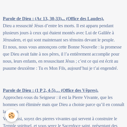
Parole de Dieu : (Ac 13, 30-33)... (Office des Laudes).
Dieu a ressuscité Jésus d’entre les morts. Il est apparu pendant
plusieurs jours à ceux qui étaient montés avec Lui de Galilée à
Jérusalem, et qui sont maintenant ses témoins devant le peuple.
Et nous, nous vous annonçons cette Bonne Nouvelle : la promesse
que Dieu avait faite à nos pères, il l’a entièrement accomplie pour
nous, leurs enfants, en ressuscitant Jésus ; c’est ce qui est écrit au
psaume deuxième : Tu es Mon Fils, aujourd’hui je t’ai engendré.
Parole de Dieu : (1 P 2, 4-5)… (Office des Vêpres).
Approchez-vous du Seigneur : il est la Pierre Vivante, que les
hommes ont éliminée mais que Dieu a choisie parce qu’il en connaît
la valeur.
Vous aussi, soyez des pierres vivantes qui servent à construire le
Temple spirituel, et vous serez le Sacerdoce saint, présentant des