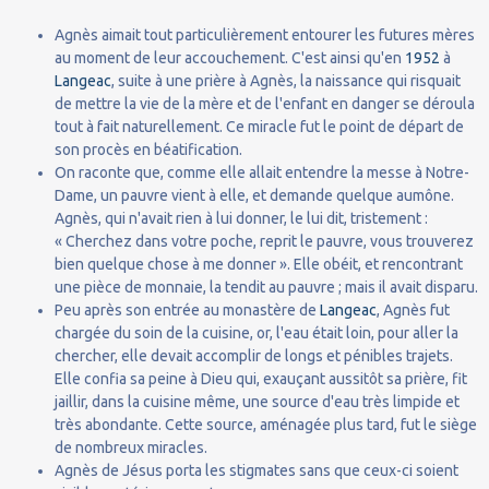
Agnès aimait tout particulièrement entourer les futures mères
au moment de leur accouchement. C'est ainsi qu'en
1952
à
Langeac
, suite à une prière à Agnès, la naissance qui risquait
de mettre la vie de la mère et de l'enfant en danger se déroula
tout à fait naturellement. Ce miracle fut le point de départ de
son procès en béatification.
On raconte que, comme elle allait entendre la messe à Notre-
Dame, un pauvre vient à elle, et demande quelque aumône.
Agnès, qui n'avait rien à lui donner, le lui dit, tristement :
« Cherchez dans votre poche, reprit le pauvre, vous trouverez
bien quelque chose à me donner ». Elle obéit, et rencontrant
une pièce de monnaie, la tendit au pauvre ; mais il avait disparu.
Peu après son entrée au monastère de
Langeac
, Agnès fut
chargée du soin de la cuisine, or, l'eau était loin, pour aller la
chercher, elle devait accomplir de longs et pénibles trajets.
Elle confia sa peine à Dieu qui, exauçant aussitôt sa prière, fit
jaillir, dans la cuisine même, une source d'eau très limpide et
très abondante. Cette source, aménagée plus tard, fut le siège
de nombreux miracles.
Agnès de Jésus porta les stigmates sans que ceux-ci soient