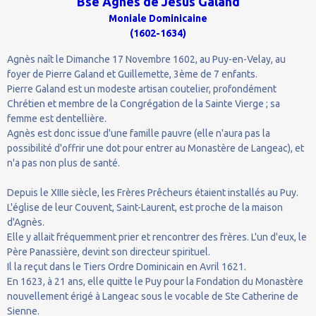
Bse Agnès de Jésus Galand
Moniale Dominicaine
(1602-1634)
Agnès naît le Dimanche 17 Novembre 1602, au Puy-en-Velay, au
foyer de Pierre Galand et Guillemette, 3ème de 7 enfants.
Pierre Galand est un modeste artisan coutelier, profondément
Chrétien et membre de la Congrégation de la Sainte Vierge ; sa
femme est dentellière.
Agnès est donc issue d'une famille pauvre (elle n'aura pas la
possibilité d'offrir une dot pour entrer au Monastère de Langeac), et
n'a pas non plus de santé.
Depuis le XIIIe siècle, les Frères Prêcheurs étaient installés au Puy.
L'église de leur Couvent, Saint-Laurent, est proche de la maison
d'Agnès.
Elle y allait fréquemment prier et rencontrer des frères. L'un d'eux, le
Père Panassière, devint son directeur spirituel.
Il la reçut dans le Tiers Ordre Dominicain en Avril 1621.
En 1623, à 21 ans, elle quitte le Puy pour la Fondation du Monastère
nouvellement érigé à Langeac sous le vocable de Ste Catherine de
Sienne.