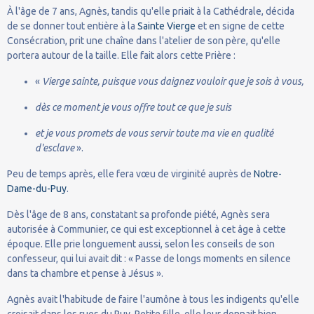
À l'âge de 7 ans, Agnès, tandis qu'elle priait à la Cathédrale, décida
de se donner tout entière à la
Sainte Vierge
et en signe de cette
Consécration, prit une chaîne dans l'atelier de son père, qu'elle
portera autour de la taille. Elle fait alors cette Prière :
«
Vierge sainte, puisque vous daignez vouloir que je sois à vous,
dès ce moment je vous offre tout ce que je suis
et je vous promets de vous servir toute ma vie en qualité
d'esclave
».
Peu de temps après, elle fera vœu de virginité auprès de
Notre-
Dame-du-Puy
.
Dès l'âge de 8 ans, constatant sa profonde piété, Agnès sera
autorisée à Communier, ce qui est exceptionnel à cet âge à cette
époque. Elle prie longuement aussi, selon les conseils de son
confesseur, qui lui avait dit : « Passe de longs moments en silence
dans ta chambre et pense à Jésus ».
Agnès avait l'habitude de faire l'aumône à tous les indigents qu'elle
croisait dans les rues du Puy. Petite fille, elle leur donnait bien