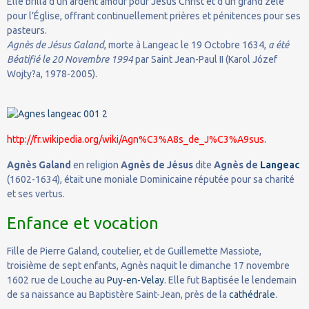
Elle brilla d’un ardent amour pour Jésus Christ et d’un grand zèle
pour l’Église, offrant continuellement prières et pénitences pour ses
pasteurs.
Agnès de Jésus Galand
, morte à Langeac le 19 Octobre 1634,
a été
Béatifié le 20 Novembre 1994
par Saint Jean-Paul II (Karol Józef
Wojty?a, 1978-2005).
http://fr.wikipedia.org/wiki/Agn%C3%A8s_de_J%C3%A9sus.
Agnès Galand
en religion
Agnès de Jésus
dite
Agnès de
Langeac
(1602-1634), était une moniale Dominicaine réputée pour sa charité
et ses vertus.
Enfance et vocation
Fille de Pierre Galand, coutelier, et de Guillemette Massiote,
troisième de sept enfants, Agnès naquit le dimanche 17 novembre
1602 rue de Louche au
Puy-en-Velay
. Elle fut Baptisée le lendemain
de sa naissance au Baptistère Saint-Jean, près de la
cathédrale
.