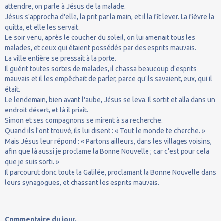
attendre, on parle à Jésus de la malade.
Jésus s'approcha d'elle, la prit par la main, et il la fit lever. La fièvre la
quitta, et elle les servait.
Le soir venu, après le coucher du soleil, on lui amenait tous les
malades, et ceux qui étaient possédés par des esprits mauvais.
La ville entière se pressait à la porte.
Il guérit toutes sortes de malades, il chassa beaucoup d'esprits
mauvais et il les empêchait de parler, parce qu'ils savaient, eux, qui il
était.
Le lendemain, bien avant l'aube, Jésus se leva. Il sortit et alla dans un
endroit désert, et là il priait.
Simon et ses compagnons se mirent à sa recherche.
Quand ils l'ont trouvé, ils lui disent : « Tout le monde te cherche. »
Mais Jésus leur répond : « Partons ailleurs, dans les villages voisins,
afin que là aussi je proclame la Bonne Nouvelle ; car c'est pour cela
que je suis sorti. »
Il parcourut donc toute la Galilée, proclamant la Bonne Nouvelle dans
leurs synagogues, et chassant les esprits mauvais.
Commentaire du jour.