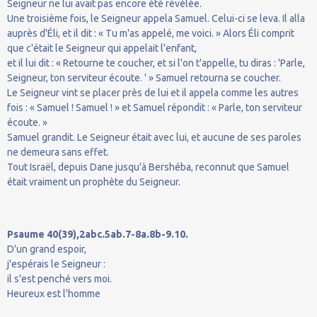
Seigneur ne lui avait pas encore été révélée.
Une troisième fois, le Seigneur appela Samuel. Celui-ci se leva. Il alla
auprès d'Éli, et il dit : « Tu m'as appelé, me voici. » Alors Éli comprit
que c'était le Seigneur qui appelait l'enfant,
et il lui dit : « Retourne te coucher, et si l'on t'appelle, tu diras : 'Parle,
Seigneur, ton serviteur écoute. ' » Samuel retourna se coucher.
Le Seigneur vint se placer près de lui et il appela comme les autres
fois : « Samuel ! Samuel ! » et Samuel répondit : « Parle, ton serviteur
écoute. »
Samuel grandit. Le Seigneur était avec lui, et aucune de ses paroles
ne demeura sans effet.
Tout Israël, depuis Dane jusqu'à Bershéba, reconnut que Samuel
était vraiment un prophète du Seigneur.
Psaume 40(39),2abc.5ab.7-8a.8b-9.10.
D'un grand espoir,
j'espérais le Seigneur :
il s'est penché vers moi.
Heureux est l'homme