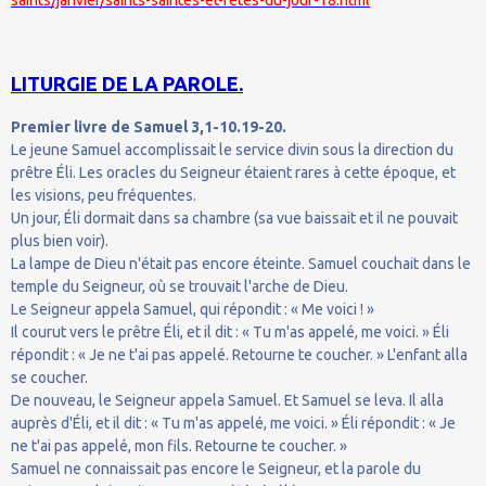
saints/janvier/saints-saintes-et-fetes-du-jour-18.html
LITURGIE DE LA PAROLE.
Premier livre de Samuel 3,1-10.19-20.
Le jeune Samuel accomplissait le service divin sous la direction du
prêtre Éli. Les oracles du Seigneur étaient rares à cette époque, et
les visions, peu fréquentes.
Un jour, Éli dormait dans sa chambre (sa vue baissait et il ne pouvait
plus bien voir).
La lampe de Dieu n'était pas encore éteinte. Samuel couchait dans le
temple du Seigneur, où se trouvait l'arche de Dieu.
Le Seigneur appela Samuel, qui répondit : « Me voici ! »
Il courut vers le prêtre Éli, et il dit : « Tu m'as appelé, me voici. » Éli
répondit : « Je ne t'ai pas appelé. Retourne te coucher. » L'enfant alla
se coucher.
De nouveau, le Seigneur appela Samuel. Et Samuel se leva. Il alla
auprès d'Éli, et il dit : « Tu m'as appelé, me voici. » Éli répondit : « Je
ne t'ai pas appelé, mon fils. Retourne te coucher. »
Samuel ne connaissait pas encore le Seigneur, et la parole du