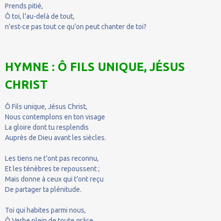
Prends pitié,
Ô toi, l'au-delà de tout,
n'est-ce pas tout ce qu'on peut chanter de toi?
HYMNE : Ô FILS UNIQUE, JÉSUS
CHRIST
Ô Fils unique, Jésus Christ,
Nous contemplons en ton visage
La gloire dont tu resplendis
Auprès de Dieu avant les siècles.
Les tiens ne t’ont pas reconnu,
Et les ténèbres te repoussent ;
Mais donne à ceux qui t’ont reçu
De partager ta plénitude.
Toi qui habites parmi nous,
Ô Verbe plein de toute grâce,