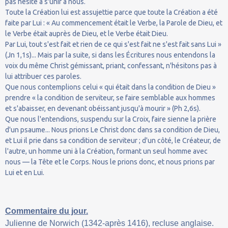
pas hésité à s'unir à nous.
Toute la Création lui est assujettie parce que toute la Création a été
faite par Lui : « Au commencement était le Verbe, la Parole de Dieu, et
le Verbe était auprès de Dieu, et le Verbe était Dieu.
Par Lui, tout s'est fait et rien de ce qui s'est fait ne s'est fait sans Lui »
(Jn 1,1s)... Mais par la suite, si dans les Écritures nous entendons la
voix du même Christ gémissant, priant, confessant, n'hésitons pas à
lui attribuer ces paroles.
Que nous contemplions celui « qui était dans la condition de Dieu »
prendre « la condition de serviteur, se faire semblable aux hommes
et s'abaisser, en devenant obéissant jusqu'à mourir » (Ph 2,6s).
Que nous l'entendions, suspendu sur la Croix, faire sienne la prière
d'un psaume... Nous prions Le Christ donc dans sa condition de Dieu,
et Lui il prie dans sa condition de serviteur ; d'un côté, le Créateur, de
l'autre, un homme uni à la Création, formant un seul homme avec
nous — la Tête et le Corps. Nous le prions donc, et nous prions par
Lui et en Lui.
Commentaire du jour.
Julienne de Norwich (1342-après 1416), recluse anglaise.