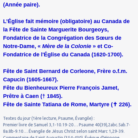
(Année paire).
L’Église fait mémoire (obligatoire) au Canada de
la Fête de Sainte Marguerite Bourgeoys,
Fondatrice de la Congrégation des Sœurs de
Notre-Dame, «
Mère de la Colonie
» et Co-
Fondatrice de l'Église du Canada (1620-1700).
Fête de Saint Bernard de Corleone, Frère o.f.m.
Capucin (1605-1667).
Fête du Bienheureux Pierre François Jamet,
Prêtre à Caen († 1845).
Fête de Sainte Tatiana de Rome, Martyre (
✝
226).
Textes du jour (1ère lecture, Psaume, Évangile) :
Premier livre de Samuel 3,1-10.19-20… Psaume 40(39),2abc.5ab.7-
8a.8b-9.10… Évangile de Jésus Christ selon saint Marc 1,29-39.
Commentaire de Saint Augustin (354-430), Évêque d'Hippone