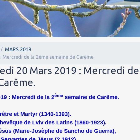
MARS 2019
 : Mercredi de la 2ème semaine de Carême.
edi 20 Mars 2019 : Mercredi de
 Carême.
ème
19 : Mercredi de la 2
semaine de Carême.
être et Martyr (1340-1393).
chevêque de Lviv des Latins (1860-1923).
Jésus (Marie-Josèphe de Sancho de Guerra),
 Servantes de Jésus (? 1912).