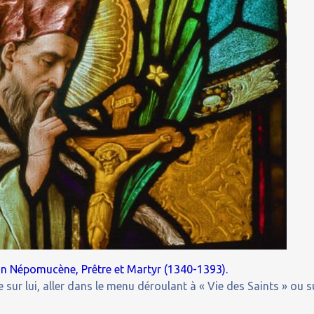
an Népomucène, Prêtre et Martyr (1340-1393).
 sur lui, aller dans le menu déroulant à « Vie des Saints » ou s