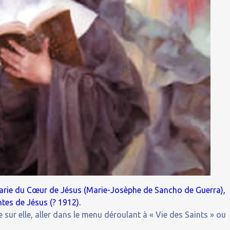
Marie du Cœur de Jésus (Marie-Josèphe de Sancho de Guerra),
tes de Jésus (? 1912).
 sur elle, aller dans le menu déroulant à « Vie des Saints » ou