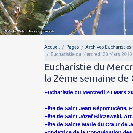
Accueil
Pages
Archives Eucharisties
Eucharistie du Mercredi 20 Mars 2019
Eucharistie du Mercr
la 2ème semaine de
Eucharistie du Mercredi 20 Mars 20
Fête de Saint Jean Népomucène, Pr
Fête de Saint Józef Bilczewski, Ar
Fête de Sainte Marie du Cœur de 
Fondatrice de la Congrégation des