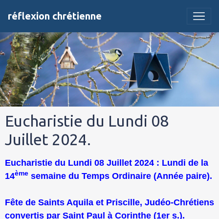
réflexion chrétienne
Eucharistie du Lundi 08
Juillet 2024.
Eucharistie du Lundi 08 Juillet 2024 : Lundi de la
ème
14
semaine du Temps Ordinaire (Année paire).
Fête de Saints Aquila et Priscille, Judéo-Chrétiens
convertis par Saint Paul à Corinthe (1er s.).