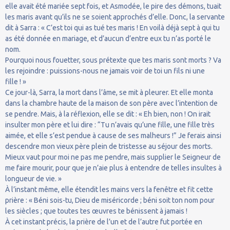
elle avait été mariée sept fois, et Asmodée, le pire des démons, tuait
les maris avant qu’ils ne se soient approchés d’elle. Donc, la servante
dit à Sarra : « C’est toi qui as tué tes maris ! En voilà déjà sept à qui tu
as été donnée en mariage, et d’aucun d’entre eux tu n’as porté le
nom.
Pourquoi nous fouetter, sous prétexte que tes maris sont morts ? Va
les rejoindre : puissions-nous ne jamais voir de toi un fils ni une
fille ! »
Ce jour-là, Sarra, la mort dans l’âme, se mit à pleurer. Et elle monta
dans la chambre haute de la maison de son père avec l’intention de
se pendre. Mais, à la réflexion, elle se dit : « Eh bien, non ! On irait
insulter mon père et lui dire : “Tu n’avais qu’une fille, une fille très
aimée, et elle s’est pendue à cause de ses malheurs !” Je ferais ainsi
descendre mon vieux père plein de tristesse au séjour des morts.
Mieux vaut pour moi ne pas me pendre, mais supplier le Seigneur de
me faire mourir, pour que je n’aie plus à entendre de telles insultes à
longueur de vie. »
À l’instant même, elle étendit les mains vers la fenêtre et fit cette
prière : « Béni sois-tu, Dieu de miséricorde ; béni soit ton nom pour
les siècles ; que toutes tes œuvres te bénissent à jamais !
À cet instant précis, la prière de l’un et de l’autre fut portée en