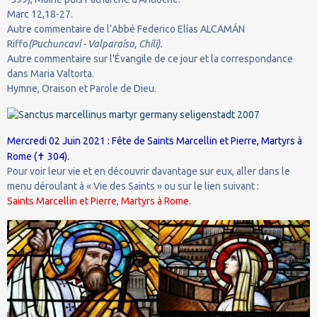
Marc 12,18-27.
Autre commentaire de l’Abbé Federico Elías ALCAMÁN
Riffo
(Puchuncaví - Valparaíso, Chili).
Autre commentaire sur l'Évangile de ce jour et la correspondance
dans Maria Valtorta.
Hymne, Oraison et Parole de Dieu.
Mercredi 02 Juin 2021 : Fête de Saints Marcellin et Pierre, Martyrs à
✝
Rome (
304).
Pour voir leur vie et en découvrir davantage sur eux, aller dans le
menu déroulant à « Vie des Saints » ou sur le lien suivant :
Saints Marcellin et Pierre, Martyrs à Rome.