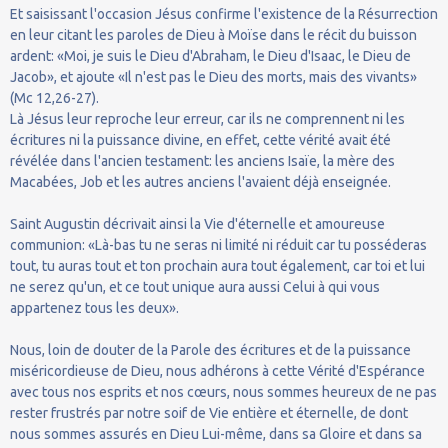
Et saisissant l'occasion Jésus confirme l'existence de la Résurrection
en leur citant les paroles de Dieu à Moïse dans le récit du buisson
ardent: «Moi, je suis le Dieu d'Abraham, le Dieu d'Isaac, le Dieu de
Jacob», et ajoute «Il n'est pas le Dieu des morts, mais des vivants»
(Mc 12,26-27).
Là Jésus leur reproche leur erreur, car ils ne comprennent ni les
écritures ni la puissance divine, en effet, cette vérité avait été
révélée dans l'ancien testament: les anciens Isaïe, la mère des
Macabées, Job et les autres anciens l'avaient déjà enseignée.
Saint Augustin décrivait ainsi la Vie d'éternelle et amoureuse
communion: «Là-bas tu ne seras ni limité ni réduit car tu posséderas
tout, tu auras tout et ton prochain aura tout également, car toi et lui
ne serez qu'un, et ce tout unique aura aussi Celui à qui vous
appartenez tous les deux».
Nous, loin de douter de la Parole des écritures et de la puissance
miséricordieuse de Dieu, nous adhérons à cette Vérité d'Espérance
avec tous nos esprits et nos cœurs, nous sommes heureux de ne pas
rester frustrés par notre soif de Vie entière et éternelle, de dont
nous sommes assurés en Dieu Lui-même, dans sa Gloire et dans sa