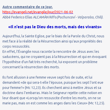
Autre commentaire de ce jour.
https://evangeli.net/evangile/jour/2021-06-02
Abbé Federico Elías ALCAMÁN Riffo
(Puchuncaví - Valparaíso, Chili).
«Il n'est pas le Dieu des morts, mais des vivants»
Aujourd'hui, la Sainte Eglise, par le biais de la Parole du Christ, nous
met face à la réalité de la Résurrection ainsi qu'aux propriétés des
corps ressuscités.
En effet, l'Évangile nous raconte la rencontre de Jésus avec les
saducéens, qui ne croyaient pas à la Résurrection et qui en évoquant
l'hypothèse d'un fait très recherché, lui exposent un problème
concernant la résurrection des morts.
Ils font allusion à une femme veuve sept fois de suite, et lui
demandent «de qui sera-t-elle l'épouse, puisque les sept l'ont eue
pour femme?» (Mc 12,23). Ils cherchent ainsi à mettre Jésus et sa
doctrine dans l'embarras. Mais le Seigneur rejette cette notion en
leur disant que «Lorsqu'on ressuscite d'entre les morts, on ne se
marie pas, mais on est comme les anges dans les Cieux» (Mc 12,25).