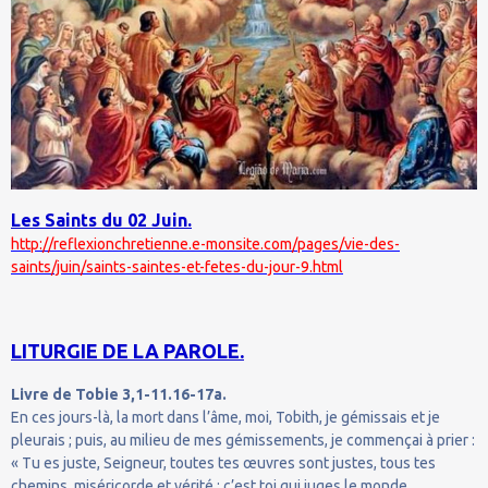
Les Saints du 02 Juin.
http://reflexionchretienne.e-monsite.com/pages/vie-des-
saints/juin/saints-saintes-et-fetes-du-jour-9.html
LITURGIE DE LA PAROLE.
Livre de Tobie 3,1-11.16-17a.
En ces jours-là, la mort dans l’âme, moi, Tobith, je gémissais et je
pleurais ; puis, au milieu de mes gémissements, je commençai à prier :
« Tu es juste, Seigneur, toutes tes œuvres sont justes, tous tes
chemins, miséricorde et vérité ; c’est toi qui juges le monde.