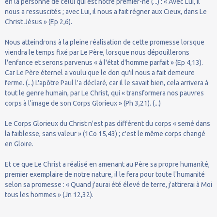
en la personne de celui qui est notre premier-né (...) : « Avec Lui, il
nous a ressuscités ; avec Lui, il nous a fait régner aux Cieux, dans Le
Christ Jésus » (Ep 2,6).
Nous atteindrons à la pleine réalisation de cette promesse lorsque
viendra le temps fixé par Le Père, lorsque nous dépouillerons
l'enfance et serons parvenus « à l'état d'homme parfait » (Ep 4,13).
Car Le Père éternel a voulu que le don qu'il nous a fait demeure
ferme. (...) L'apôtre Paul l'a déclaré, car il le savait bien, cela arrivera à
tout le genre humain, par Le Christ, qui « transformera nos pauvres
corps à l'image de son Corps Glorieux » (Ph 3,21). (...)
Le Corps Glorieux du Christ n'est pas différent du corps « semé dans
la faiblesse, sans valeur » (1Co 15,43) ; c'est le même corps changé
en Gloire.
Et ce que Le Christ a réalisé en amenant au Père sa propre humanité,
premier exemplaire de notre nature, il le fera pour toute l'humanité
selon sa promesse : « Quand j'aurai été élevé de terre, j'attirerai à Moi
tous les hommes » (Jn 12,32).