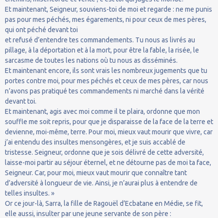
Et maintenant, Seigneur, souviens-toi de moi et regarde : ne me punis
pas pour mes péchés, mes égarements, ni pour ceux de mes pères,
qui ont péché devant toi
et refusé d’entendre tes commandements. Tu nous as livrés au
pillage, à la déportation et à la mort, pour être la fable, la risée, le
sarcasme de toutes les nations où tu nous as disséminés.
Et maintenant encore, ils sont vrais les nombreux jugements que tu
portes contre moi, pour mes péchés et ceux de mes pères, car nous
n’avons pas pratiqué tes commandements ni marché dans la vérité
devant toi.
Et maintenant, agis avec moi comme il te plaira, ordonne que mon
souffle me soit repris, pour que je disparaisse de la face de la terre et
devienne, moi-même, terre. Pour moi, mieux vaut mourir que vivre, car
j’ai entendu des insultes mensongères, et je suis accablé de
tristesse. Seigneur, ordonne que je sois délivré de cette adversité,
laisse-moi partir au séjour éternel, et ne détourne pas de moi ta face,
Seigneur. Car, pour moi, mieux vaut mourir que connaître tant
d’adversité à longueur de vie. Ainsi, je n’aurai plus à entendre de
telles insultes. »
Or ce jour-là, Sarra, la fille de Ragouël d’Ecbatane en Médie, se fit,
elle aussi, insulter par une jeune servante de son père :