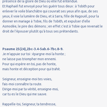
présence de la gloire de Dieu où elle fut entendue.
Et Raphaël fut envoyé pour les guérir tous deux : à Tobith pour
enlever le voile blanchâtre qui couvrait ses yeux afin que, de ses
yeux, il voie la lumière de Dieu, et à Sarra, fille de Ragouël, pour la
donner en mariage à Tobie, fils de Tobith, et expulser d’elle
Asmodée, le pire des démons ; en effet c’est à Tobie que revenait le
droit de l’épouser plutôt qu’à tous ses prétendants.
Psaume 25(24),2bc-3.4-5ab.6-7bc.8-9.
Je m'appuie sur toi : épargne-moi la honte ;
ne laisse pas triompher mon ennemi.
Pour qui espère en toi, pas de honte,
mais honte et déception pour qui trahit.
Seigneur, enseigne-moi tes voies,
fais-moi connaître ta route.
Dirige-moi par ta vérité, enseigne-moi,
car tu es le Dieu qui me sauve.
Rappelle-toi, Seigneur, ta tendresse,