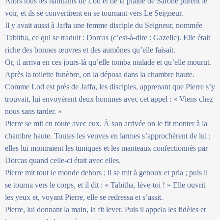
Alors tous les habitants de Lod et de la plaine de Sarone purent le
voir, et ils se convertirent en se tournant vers Le Seigneur.
Il y avait aussi à Jaffa une femme disciple du Seigneur, nommée
Tabitha, ce qui se traduit : Dorcas (c’est-à-dire : Gazelle). Elle était
riche des bonnes œuvres et des aumônes qu’elle faisait.
Or, il arriva en ces jours-là qu’elle tomba malade et qu’elle mourut.
Après la toilette funèbre, on la déposa dans la chambre haute.
Comme Lod est près de Jaffa, les disciples, apprenant que Pierre s’y
trouvait, lui envoyèrent deux hommes avec cet appel : « Viens chez
nous sans tarder. »
Pierre se mit en route avec eux. À son arrivée on le fit monter à la
chambre haute. Toutes les veuves en larmes s’approchèrent de lui ;
elles lui montraient les tuniques et les manteaux confectionnés par
Dorcas quand celle-ci était avec elles.
Pierre mit tout le monde dehors ; il se mit à genoux et pria ; puis il
se tourna vers le corps, et il dit : « Tabitha, lève-toi ! » Elle ouvrit
les yeux et, voyant Pierre, elle se redressa et s’assit.
Pierre, lui donnant la main, la fit lever. Puis il appela les fidèles et