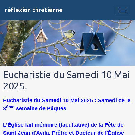
réflexion chrétienne
Eucharistie du Samedi 10 Mai
2025.
Eucharistie du Samedi 10 Mai 2025 : Samedi de la
ème
3
semaine de Pâques.
L’Église fait mémoire (facultative) de la Fête de
Saint Jean d'Avila, Prêtre et Docteur de l'Église