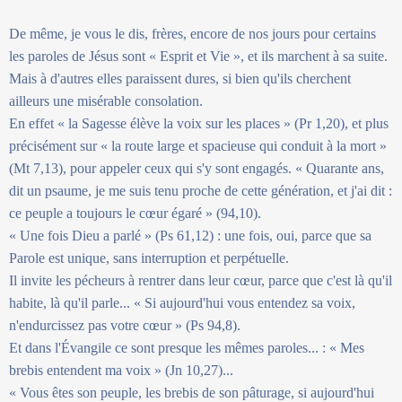
De même, je vous le dis, frères, encore de nos jours pour certains
les paroles de Jésus sont « Esprit et Vie », et ils marchent à sa suite.
Mais à d'autres elles paraissent dures, si bien qu'ils cherchent
ailleurs une misérable consolation.
En effet « la Sagesse élève la voix sur les places » (Pr 1,20), et plus
précisément sur « la route large et spacieuse qui conduit à la mort »
(Mt 7,13), pour appeler ceux qui s'y sont engagés. « Quarante ans,
dit un psaume, je me suis tenu proche de cette génération, et j'ai dit :
ce peuple a toujours le cœur égaré » (94,10).
« Une fois Dieu a parlé » (Ps 61,12) : une fois, oui, parce que sa
Parole est unique, sans interruption et perpétuelle.
Il invite les pécheurs à rentrer dans leur cœur, parce que c'est là qu'il
habite, là qu'il parle... « Si aujourd'hui vous entendez sa voix,
n'endurcissez pas votre cœur » (Ps 94,8).
Et dans l'Évangile ce sont presque les mêmes paroles... : « Mes
brebis entendent ma voix » (Jn 10,27)...
« Vous êtes son peuple, les brebis de son pâturage, si aujourd'hui