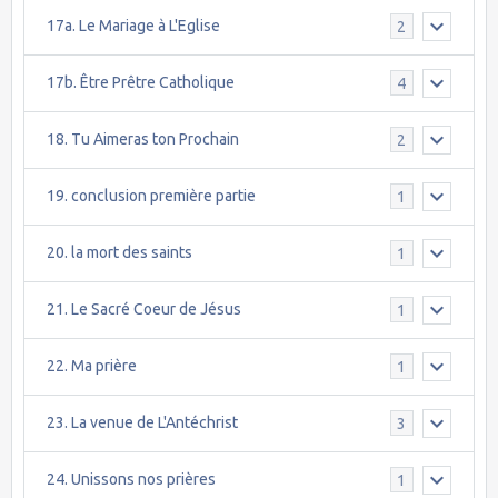
17a. Le Mariage à L'Eglise
2
17b. Être Prêtre Catholique
4
18. Tu Aimeras ton Prochain
2
19. conclusion première partie
1
20. la mort des saints
1
21. Le Sacré Coeur de Jésus
1
22. Ma prière
1
23. La venue de L'Antéchrist
3
24. Unissons nos prières
1