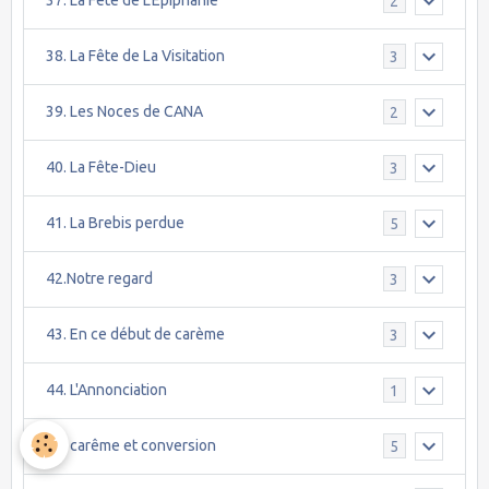
37. La Fête de L'Epiphanie
2
38. La Fête de La Visitation
3
39. Les Noces de CANA
2
40. La Fête-Dieu
3
41. La Brebis perdue
5
42.Notre regard
3
43. En ce début de carème
3
44. L'Annonciation
1
45. carême et conversion
5