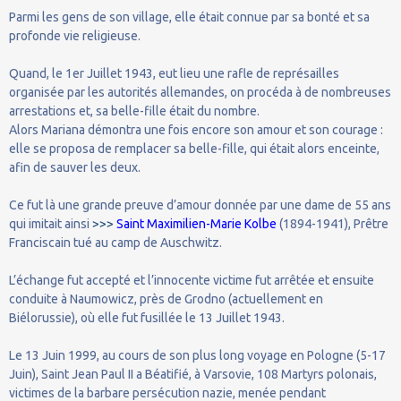
Parmi les gens de son village, elle était connue par sa bonté et sa
profonde vie religieuse.
Quand, le 1er Juillet 1943, eut lieu une rafle de représailles
organisée par les autorités allemandes, on procéda à de nombreuses
arrestations et, sa belle-fille était du nombre.
Alors Mariana démontra une fois encore son amour et son courage :
elle se proposa de remplacer sa belle-fille, qui était alors enceinte,
afin de sauver les deux.
Ce fut là une grande preuve d’amour donnée par une dame de 55 ans
qui imitait ainsi
>>>
Saint Maximilien-Marie Kolbe
(1894-1941), Prêtre
Franciscain tué au camp de Auschwitz.
L’échange fut accepté et l’innocente victime fut arrêtée et ensuite
conduite à Naumowicz, près de Grodno (actuellement en
Biélorussie), où elle fut fusillée le 13 Juillet 1943.
Le 13 Juin 1999, au cours de son plus long voyage en Pologne (5-17
Juin), Saint Jean Paul II a Béatifié, à Varsovie, 108 Martyrs polonais,
victimes de la barbare persécution nazie, menée pendant