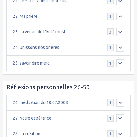
21. Le Sacré Coeur de Jésus
1
22. Ma prière
1
23. La venue de L'Antéchrist
3
24. Unissons nos prières
1
25. savoir dire merci
1
Réflexions personnelles 26-50
26. méditation du 10.07.2008
1
27. Notre espérance
1
28. La création
1