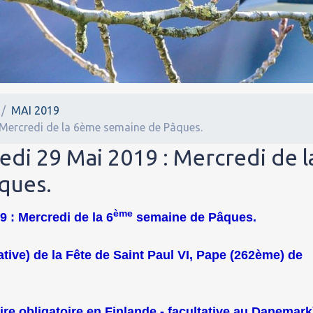
MAI 2019
 Mercredi de la 6ème semaine de Pâques.
edi 29 Mai 2019 : Mercredi de l
ques.
ème
9 : Mercredi de la 6
semaine de Pâques.
ative) de la Fête de Saint Paul VI, Pape (262ème) de
re obligatoire en Finlande - facultative au Danemark