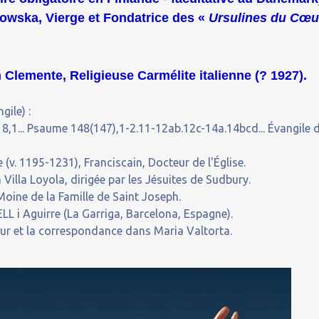
howska, Vierge et Fondatrice des «
Ursulines du Cœu
 Clemente, Religieuse Carmélite italienne (? 1927).
gile) :
8,1... Psaume 148(147),1-2.11-12ab.12c-14a.14bcd... Évangile 
v. 1195-1231), Franciscain, Docteur de l'Église.
 Villa Loyola, dirigée par les Jésuites de Sudbury.
oine de la Famille de Saint Joseph.
L i Aguirre (La Garriga, Barcelona, Espagne).
our et la correspondance dans Maria Valtorta.