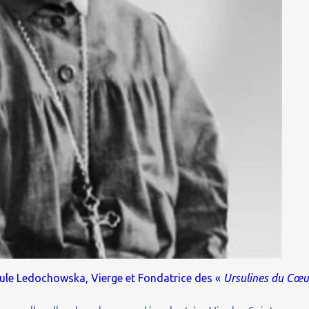
sule Ledochowska, Vierge et Fondatrice des «
Ursulines du Cœu