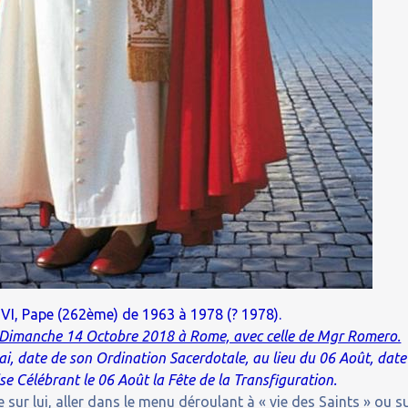
 VI, Pape (262ème) de 1963 à 1978 (? 1978).
e Dimanche 14 Octobre 2018 à Rome, avec celle de Mgr Romero.
ai, date de son Ordination Sacerdotale, au lieu du 06 Août, date
lise Célébrant le 06 Août la Fête de la Transfiguration.
 sur lui, aller dans le menu déroulant à « vie des Saints » ou s