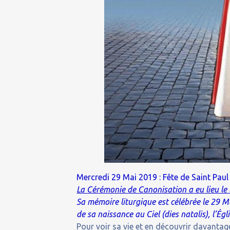
Mercredi 29 Mai 2019 : Fête de Saint Paul
La Cérémonie de Canonisation a eu lieu l
Sa mémoire liturgique est célébrée le 29 M
de sa naissance au Ciel (dies natalis), l’Ég
Pour voir sa vie et en découvrir davantage