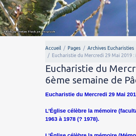
Accueil
Pages
Archives Eucharisties
Eucharistie du Mercredi 29 Mai 2019 :
Eucharistie du Mercr
6ème semaine de Pâ
Eucharistie du Mercredi 29 Mai 201
L’Église célèbre la mémoire (facult
1963 à 1978 (? 1978).
L’Église célèbre la mémoire (Mémoi