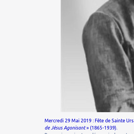
Mercredi 29 Mai 2019 : Fête de Sainte Ur
de Jésus Agonisant
» (1865-1939).