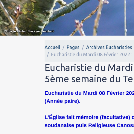
Accueil
Pages
Archives Eucharisties
Eucharistie du Mardi 08 Février 2022 
Eucharistie du Mardi
5ème semaine du Tem
Eucharistie du Mardi 08 Février 202
(Année paire).
L’Église fait mémoire (facultative)
soudanaise puis Religieuse Canoss