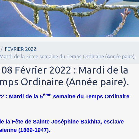
FEVRIER 2022
: Mardi de la 5ème semaine du Temps Ordinaire (Année paire).
 08 Février 2022 : Mardi de la
ps Ordinaire (Année paire).
ème
2 : Mardi de la 5
semaine du Temps Ordinaire
 de la Fête de Sainte Joséphine Bakhita, esclave
ienne (1869-1947).