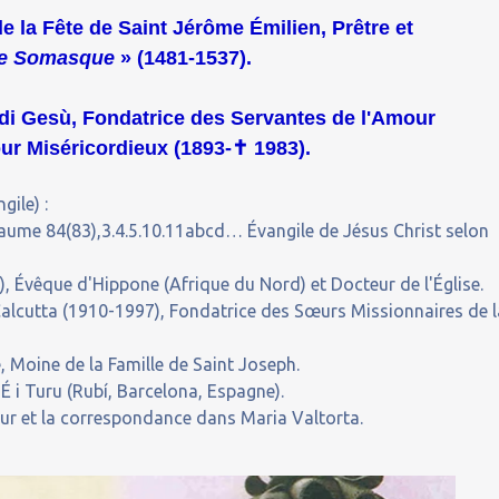
de la Fête de Saint Jérôme Émilien, Prêtre et
 de Somasque
» (1481-1537).
di Gesù, Fondatrice des Servantes de l'Amour
our Miséricordieux (1893-
✝
1983).
gile) :
aume 84(83),3.4.5.10.11abcd… Évangile de Jésus Christ selon
 Évêque d'Hippone (Afrique du Nord) et Docteur de l'Église.
alcutta (1910-1997), Fondatrice des Sœurs Missionnaires de l
 Moine de la Famille de Saint Joseph.
 i Turu (Rubí, Barcelona, Espagne).
our et la correspondance dans Maria Valtorta.