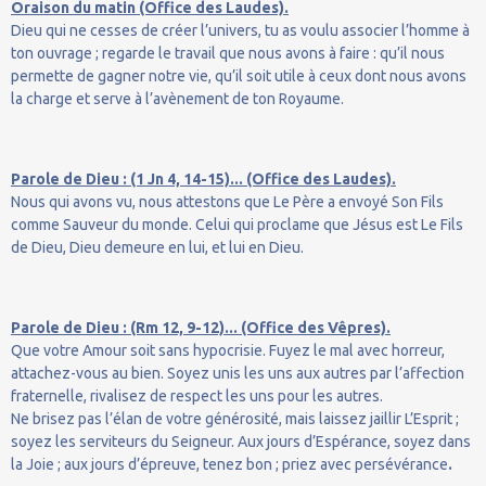
Oraison du matin (Office des Laudes).
Dieu qui ne cesses de créer l’univers, tu as voulu associer l’homme à
ton ouvrage ; regarde le travail que nous avons à faire : qu’il nous
permette de gagner notre vie, qu’il soit utile à ceux dont nous avons
la charge et serve à l’avènement de ton Royaume.
Parole de Dieu : (1 Jn 4, 14-15)... (Office des Laudes).
Nous qui avons vu, nous attestons que Le Père a envoyé Son Fils
comme Sauveur du monde. Celui qui proclame que Jésus est Le Fils
de Dieu, Dieu demeure en lui, et lui en Dieu.
Parole de Dieu : (Rm 12, 9-12)... (Office des Vêpres).
Que votre Amour soit sans hypocrisie. Fuyez le mal avec horreur,
attachez-vous au bien. Soyez unis les uns aux autres par l’affection
fraternelle, rivalisez de respect les uns pour les autres.
Ne brisez pas l’élan de votre générosité, mais laissez jaillir L’Esprit ;
soyez les serviteurs du Seigneur. Aux jours d’Espérance, soyez dans
la Joie ; aux jours d’épreuve, tenez bon ; priez avec persévérance
.