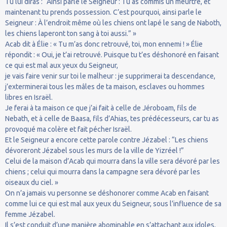
Tu lui diras : “Ainsi parle le Seigneur : Tu as commis un meurtre, et
maintenant tu prends possession. C’est pourquoi, ainsi parle le
Seigneur : À l’endroit même où les chiens ont lapé le sang de Naboth,
les chiens laperont ton sang à toi aussi.” »
Acab dit à Élie : « Tu m’as donc retrouvé, toi, mon ennemi ! » Élie
répondit : « Oui, je t’ai retrouvé. Puisque tu t’es déshonoré en faisant
ce qui est mal aux yeux du Seigneur,
je vais faire venir sur toi le malheur : je supprimerai ta descendance,
j’exterminerai tous les mâles de ta maison, esclaves ou hommes
libres en Israël.
Je ferai à ta maison ce que j’ai fait à celle de Jéroboam, fils de
Nebath, et à celle de Baasa, fils d’Ahias, tes prédécesseurs, car tu as
provoqué ma colère et fait pécher Israël.
Et le Seigneur a encore cette parole contre Jézabel : “Les chiens
dévoreront Jézabel sous les murs de la ville de Yizréel !”
Celui de la maison d’Acab qui mourra dans la ville sera dévoré par les
chiens ; celui qui mourra dans la campagne sera dévoré par les
oiseaux du ciel. »
On n’a jamais vu personne se déshonorer comme Acab en faisant
comme lui ce qui est mal aux yeux du Seigneur, sous l’influence de sa
femme Jézabel.
Il s’est conduit d’une manière abominable en s’attachant aux idoles,