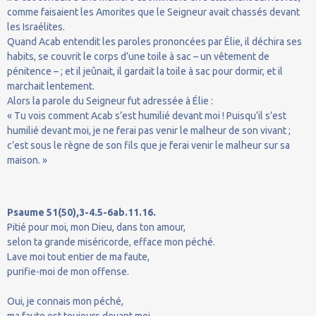
comme faisaient les Amorites que le Seigneur avait chassés devant
les Israélites.
Quand Acab entendit les paroles prononcées par Élie, il déchira ses
habits, se couvrit le corps d’une toile à sac – un vêtement de
pénitence – ; et il jeûnait, il gardait la toile à sac pour dormir, et il
marchait lentement.
Alors la parole du Seigneur fut adressée à Élie :
« Tu vois comment Acab s’est humilié devant moi ! Puisqu’il s’est
humilié devant moi, je ne ferai pas venir le malheur de son vivant ;
c’est sous le règne de son fils que je ferai venir le malheur sur sa
maison. »
Psaume 51(50),3-4.5-6ab.11.16.
Pitié pour moi, mon Dieu, dans ton amour,
selon ta grande miséricorde, efface mon péché.
Lave moi tout entier de ma faute,
purifie-moi de mon offense.
Oui, je connais mon péché,
ma faute est toujours devant moi.