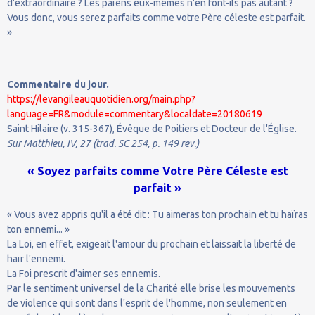
d’extraordinaire ? Les païens eux-mêmes n’en font-ils pas autant ?
Vous donc, vous serez parfaits comme votre Père céleste est parfait.
»
Commentaire du jour.
https://levangileauquotidien.org/main.php?
language=FR&module=commentary&localdate=20180619
Saint Hilaire (v. 315-367), Évêque de Poitiers et Docteur de l'Église.
Sur Matthieu, IV, 27 (trad. SC 254, p. 149 rev.)
« Soyez parfaits comme Votre Père Céleste est
parfait »
« Vous avez appris qu'il a été dit : Tu aimeras ton prochain et tu haïras
ton ennemi... »
La Loi, en effet, exigeait l'amour du prochain et laissait la liberté de
haïr l'ennemi.
La Foi prescrit d'aimer ses ennemis.
Par le sentiment universel de la Charité elle brise les mouvements
de violence qui sont dans l'esprit de l'homme, non seulement en