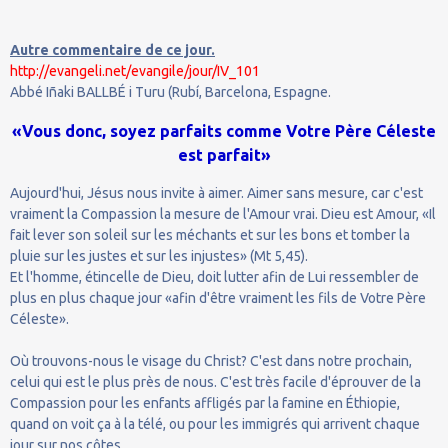
Autre commentaire de ce jour.
http://evangeli.net/evangile/jour/IV_101
Abbé Iñaki BALLBÉ i Turu (Rubí, Barcelona, Espagne.
«Vous donc, soyez parfaits comme Votre Père Céleste
est parfait»
Aujourd'hui, Jésus nous invite à aimer. Aimer sans mesure, car c'est
vraiment la Compassion la mesure de l'Amour vrai. Dieu est Amour, «Il
fait lever son soleil sur les méchants et sur les bons et tomber la
pluie sur les justes et sur les injustes» (Mt 5,45).
Et l'homme, étincelle de Dieu, doit lutter afin de Lui ressembler de
plus en plus chaque jour «afin d'être vraiment les fils de Votre Père
Céleste».
Où trouvons-nous le visage du Christ? C'est dans notre prochain,
celui qui est le plus près de nous. C'est très facile d'éprouver de la
Compassion pour les enfants affligés par la famine en Éthiopie,
quand on voit ça à la télé, ou pour les immigrés qui arrivent chaque
jour sur nos côtes.