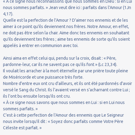
« À ce signe nous reconnaissons que nous sommes en Dieu : si en Lui
nous sommes parfaits. » Jean veut dire ici : parfaits dans l'Amour (1Jn
4,17).
Quelle est la perfection de l'Amour ? D'aimer nos ennemis et de les
aimer à ce point qu'ils deviennent nos frères. Notre Amour, en effet,
ne doit pas être selon la chair. Aime donc tes ennemis en souhaitant
qu'ils deviennent tes frères ; aime tes ennemis de sorte qu'ils soient
appelés à entrer en communion avec toi.
Ainsi aima en effet celui qui, pendu sur la croix, disait : « Père,
pardonne-leur, car ils ne savent pas ce qu'ils font » (Lc 23,34).
Il voulait les arracher à la mort éternelle par une prière toute pleine
de Miséricorde et une puissance très forte.
Nombre d'entre eux ont cru d'ailleurs, et ils ont été pardonnés d'avoir
versé le Sang du Christ. Ils l'avaient versé en s'acharnant contre Lui ;
ils l'ont bu ensuite lorsqu'ils ont cru.
« À ce signe nous savons que nous sommes en Lui : si en Lui nous
sommes parfaits. »
C'est à cette perfection de l'Amour des ennemis que Le Seigneur
nous invite lorsqu'il dit : « Soyez donc parfaits comme Votre Père
Céleste est parfait. »