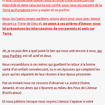
Et
elle continue telle quelle, sous la forme d’une protection qui
intercède et Aime celui qui lui est confié, pour ceux qui passent de la
Terre au Purgatoire
pour y expier et se purifier.
Nous, les Saints Anges gardiens, prions alors pour vous avec Amour
devant Le Trône de Dieu et,
en union à ces prières d’Amour, nous
lui présentons les intercessions de vos parents et amis sur
Terre.
Ah, je ne puis dire à quel point le lien qui nous unit encore à vous,
qui
vous Purifiez,
est vif, actif et doux.
Nous ressemblons à ces mères qui guettent le retour à la bonne
santé d’un enfant convalescent, ou à ces épouses qui comptent les
jours qui les séparent de leur réunion à leur époux prisonnier.
Pas un instant nous ne cessons d’observer La Justice Divine,
Aimante, et vos âmes qui s’épurent au milieu des Feux de L’Amour
(Purificateur).
Et nous jubilons lorsque nous voyons L’Amour s’apaiser à votre