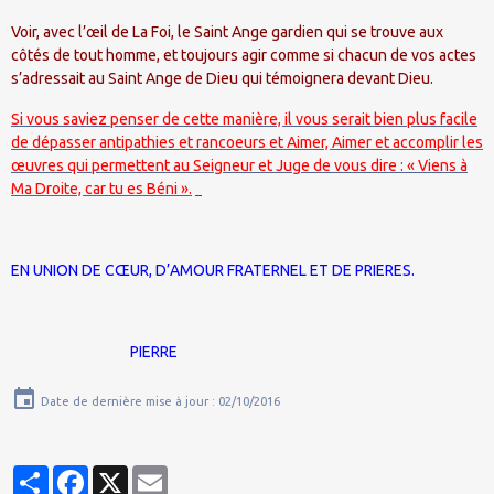
Voir, avec l’œil de La Foi, le Saint Ange gardien qui se trouve aux
côtés de tout homme, et toujours agir comme si chacun de vos actes
s’adressait au Saint Ange de Dieu qui témoignera devant Dieu.
Si vous saviez penser de cette manière, il vous serait bien plus facile
de dépasser antipathies et rancoeurs et Aimer, Aimer et accomplir les
œuvres qui permettent au Seigneur et Juge de vous dire : « Viens à
Ma Droite, car tu es Béni ».
EN UNION DE CŒUR, D’AMOUR FRATERNEL ET DE PRIERES.
PIERRE
Date de dernière mise à jour : 02/10/2016
Partager
Facebook
X
Email