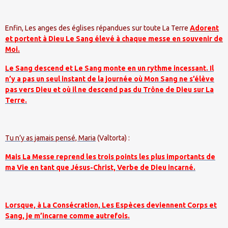
Enfin, Les anges des églises répandues sur toute La Terre
Adorent
et portent à Dieu Le Sang élevé à chaque messe en souvenir de
Moi.
Le Sang descend et Le Sang monte en un rythme incessant. Il
n’y a pas un seul instant de la journée où Mon Sang ne s’élève
pas vers Dieu et où il ne descend pas du Trône de Dieu sur La
Terre.
Tu n’y as jamais pensé, Maria
(Valtorta) :
Mais La Messe reprend les trois points les plus importants de
ma Vie en tant que Jésus-Christ, Verbe de Dieu incarné.
Lorsque, à La Consécration, Les Espèces deviennent Corps et
Sang, je m’incarne comme autrefois.