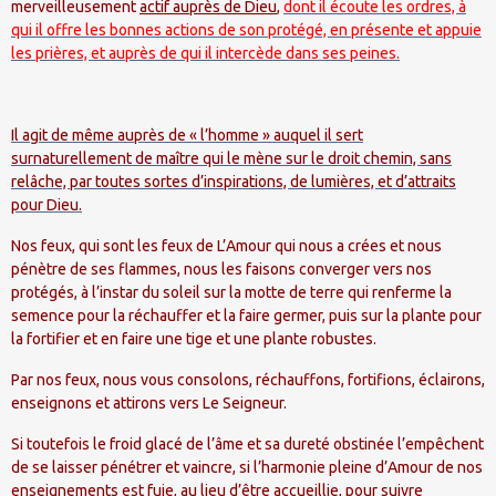
merveilleusement
actif auprès de Dieu
,
dont il écoute les ordres, à
qui il offre les bonnes actions de son protégé, en présente et appuie
les prières, et auprès de qui il intercède dans ses peines.
Il agit de même auprès de « l’homme » auquel il sert
surnaturellement de maître qui le mène sur le droit chemin, sans
relâche, par toutes sortes d’inspirations, de lumières, et d’attraits
pour Dieu.
Nos feux, qui sont les feux de L’Amour qui nous a crées et nous
pénètre de ses flammes, nous les faisons converger vers nos
protégés, à l’instar du soleil sur la motte de terre qui renferme la
semence pour la réchauffer et la faire germer, puis sur la plante pour
la fortifier et en faire une tige et une plante robustes.
Par nos feux, nous vous consolons, réchauffons, fortifions, éclairons,
enseignons et attirons vers Le Seigneur.
Si toutefois le froid glacé de l’âme et sa dureté obstinée l’empêchent
de se laisser pénétrer et vaincre, si l’harmonie pleine d’Amour de nos
enseignements est fuie, au lieu d’être accueillie, pour suivre