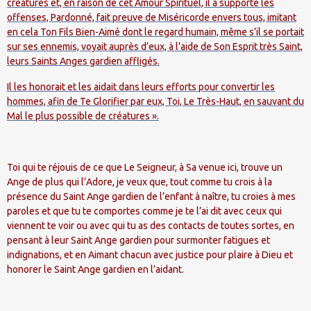
créatures et, en raison de cet Amour Spirituel, il a supporté les
offenses, Pardonné, fait preuve de Miséricorde envers tous, imitant
en cela Ton Fils Bien-Aimé dont le regard humain, même s’il se portait
sur ses ennemis, voyait auprès d’eux, à l’aide de Son Esprit très Saint,
leurs Saints Anges gardien affligés.
Il les honorait et les aidait dans leurs efforts pour convertir les
hommes, afin de Te Glorifier par eux, Toi, Le Très-Haut, en sauvant du
Mal le plus possible de créatures ».
Toi qui te réjouis de ce que Le Seigneur, à Sa venue ici, trouve un
Ange de plus qui l’Adore, je veux que, tout comme tu crois à la
présence du Saint Ange gardien de l’enfant à naître, tu croies à mes
paroles et que tu te comportes comme je te l’ai dit avec ceux qui
viennent te voir ou avec qui tu as des contacts de toutes sortes, en
pensant à leur Saint Ange gardien pour surmonter fatigues et
indignations, et en Aimant chacun avec justice pour plaire à Dieu et
honorer le Saint Ange gardien en l’aidant.