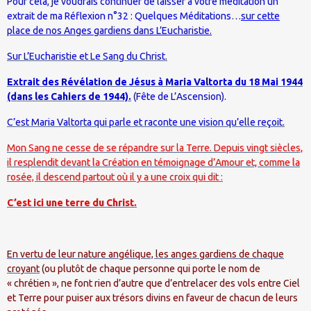
Pour cela, je voudrais continuer de laisser à votre méditation un
extrait de ma Réflexion n°32 : Quelques Méditations…
sur cette
place de nos Anges gardiens dans L’Eucharistie.
Sur L’Eucharistie et Le Sang du Christ.
Extrait des Révélation de Jésus à Maria Valtorta du 18 Mai 1944
(dans les Cahiers de 1944).
(Fête de L’Ascension).
C’est Maria Valtorta qui parle et raconte une vision qu’elle reçoit.
Mon Sang ne cesse de se répandre sur la Terre. Depuis vingt siècles,
il resplendit devant la Création en témoignage d’Amour et, comme la
rosée, il descend partout où il y a une croix qui dit :
C’est ici une terre du Christ.
En vertu de leur nature angélique, les anges gardiens de chaque
croyant
(ou plutôt de chaque personne qui porte le nom de
« chrétien », ne font rien d’autre que d’entrelacer des vols entre Ciel
et Terre pour puiser aux trésors divins en faveur de chacun de leurs