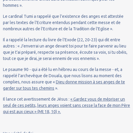
hommes ».
Le cardinal Tumi a rappelé que l'existence des anges est attestée
par les textes de l'Ecriture entendus pendant cette messe et de
nombreux autres de l'Ecriture et de la Tradition de l'Eglise ».
Il a rappelé la lecture du livre de l'Exode (22, 20-23) qui dit entre
autres : « J'enverrai un ange devant toi pour te faire parvenir au lieu
que je t'ai préparé, respecte sa présence, écoute sa voix, si tu obéis,
tout ce que je dirai, je serai ennemi de vos ennemis ».
Le psaume 90 - qui a été lu en hébreu au cours de la messe - et, a
rappelé l'archevêque de Douala, que nous lisons au moment des
complies, nous assure que «
Dieu donne mission à ses anges de te
garder sur tous tes chemins
».
Il lance cet avertissement de Jésus :
« Gardez vous de mépriser un
seul de ces petits, leurs anges voient sans cesse la face de mon Père
qui est aux cieux » (Mt 18, 10) ».