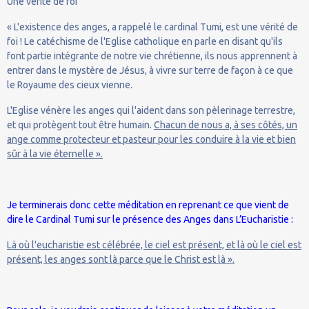
Une vérité de foi
« L'existence des anges, a rappelé le cardinal Tumi, est une vérité de
foi ! Le catéchisme de l'Eglise catholique en parle en disant qu'ils
font partie intégrante de notre vie chrétienne, ils nous apprennent à
entrer dans le mystère de Jésus, à vivre sur terre de façon à ce que
le Royaume des cieux vienne.
L'Eglise vénère les anges qui l'aident dans son pèlerinage terrestre,
et qui protègent tout être humain.
Chacun de nous a, à ses côtés, un
ange comme protecteur et pasteur pour les conduire à la vie et bien
sûr à la vie éternelle ».
Je terminerais donc cette méditation en reprenant ce que vient de
dire le Cardinal Tumi sur le présence des Anges dans L’Eucharistie :
Là où l'eucharistie est célébrée, le ciel est présent, et là où le ciel est
présent, les anges sont là parce que le Christ est là ».