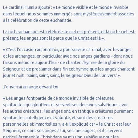
Le cardinal Tumi a ajouté : « Le monde visible et le monde invisible
dans lequel nous sommes immergés sont mystérieusement associés
à la célébration de cette eucharistie.
Là où l'eucharistie est célébrée, le ciel est présent, et là où le ciel est
présent, les anges sont là parce que le Christ est là ».
« C'est l'occasion aujourd'hui, a poursuivi le cardinal, avec les anges
et les archanges, en particulier avec nos anges gardiens - dont nous
faisons mémoire aujourd'hui - de chanter l'hymne de la gloire du
Seigneur et de proclamer dans fin cet hymne que les anges chantent
jour et nuit : 'Saint, saint, saint, le Seigneur Dieu de l'univers' ».
J'enverrai un ange devant toi
« Les anges font partie de ce monde invisible de créatures
spirituelles qui glorifient et servent ses desseins salvifiques avec
les autres créatures ; les anges ont, en tant que créatures purement
spirituelles, intelligence et volonté, et sont des créatures
personnelles et immortelles », a-t-il expliqué car « le Christ est leur
Seigneur, ce sont ses anges à lui, ses messagers, et ils servent
particulièrement le Christ dans sa mission salvifique pour les