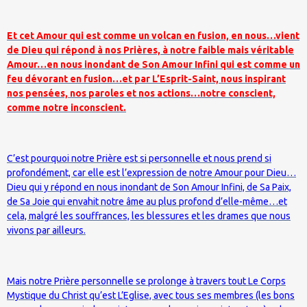
Et cet Amour qui est comme un volcan en fusion, en nous…vient
de Dieu qui répond à nos Prières, à notre faible mais véritable
Amour…en nous inondant de Son Amour Infini qui est comme un
feu dévorant en fusion…et par L’Esprit-Saint, nous inspirant
nos pensées, nos paroles et nos actions…notre conscient,
comme notre inconscient.
C’est pourquoi notre Prière est si personnelle et nous prend si
profondément, car elle est l’expression de notre Amour pour Dieu…
Dieu qui y répond en nous inondant de Son Amour Infini, de Sa Paix,
de Sa Joie qui envahit notre âme au plus profond d’elle-même…et
cela, malgré les souffrances, les blessures et les drames que nous
vivons par ailleurs.
Mais notre Prière personnelle se prolonge à travers tout Le Corps
Mystique du Christ qu’est L’Eglise, avec tous ses membres (les bons