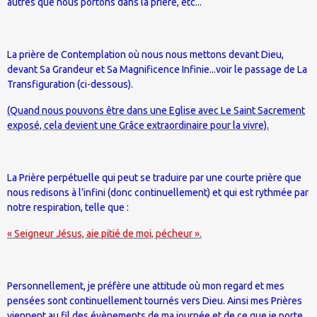
autres que nous portons dans la prière, etc...
La prière de Contemplation où nous nous mettons devant Dieu,
devant Sa Grandeur et Sa Magnificence Infinie...voir le passage de La
Transfiguration (ci-dessous).
(Quand nous pouvons être dans une Eglise avec Le Saint Sacrement
exposé, cela devient une Grâce extraordinaire pour la vivre).
La Prière perpétuelle qui peut se traduire par une courte prière que
nous redisons à l’infini (donc continuellement) et qui est rythmée par
notre respiration, telle que :
« Seigneur Jésus, aie pitié de moi, pécheur ».
Personnellement, je préfère une attitude où mon regard et mes
pensées sont continuellement tournés vers Dieu. Ainsi mes Prières
viennent au fil des évènements de ma journée et de ce que je porte