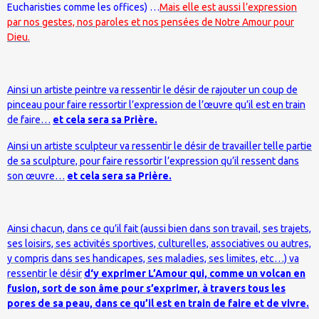
Eucharisties comme les offices) …
Mais elle est aussi l’expression
par nos gestes, nos paroles et nos pensées de Notre Amour pour
Dieu.
Ainsi un artiste peintre va ressentir le désir de rajouter un coup de
pinceau pour faire ressortir l’expression de l’œuvre qu’il est en train
de faire…
et cela sera sa Prière.
Ainsi un artiste sculpteur va ressentir le désir de travailler telle partie
de sa sculpture, pour faire ressortir l’expression qu’il ressent dans
son œuvre…
et cela sera sa Prière.
Ainsi chacun, dans ce qu’il fait (aussi bien dans son travail, ses trajets,
ses loisirs, ses activités sportives, culturelles, associatives ou autres,
y compris dans ses handicapes, ses maladies, ses limites, etc…) va
ressentir le désir
d‘y exprimer L’Amour qui, comme un volcan en
fusion, sort de son âme pour s’exprimer, à travers tous les
pores de sa peau, dans ce qu’il est en train de faire et de vivre.