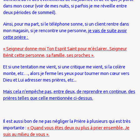
dans mon coeur (voir de mes nuits, si parfois je me réveille entre
deux périodes de sommeil).
Ainsi, pour ma part, si le téléphone sonne, si un client rentre dans
mon magasin, si je rencontre une personne,
je vais de suite avoir
cette prière :
« Seigneur donne-moi Ton Esprit Saint pour m’éclairer...Seigneur
Bénit cette personne, sa famille, ses proches ».
Et si une tentation me vient, si une critique me vient, si la colère
monte, etc…, alors je ferme les yeux pour tourner mon cœur vers
Dieu et Lui adresser mes prières, etc...
Mais cela n’empêche pas, entre deux, de reprendre en continue, des
prières telles que celle mentionnée ci-dessus.
Il est aussi bon de ne pas négliger la Prière à plusieurs qui est très
importante :
« Quand vous êtes deux ou plus à prier ensemble, Je
suis au milieu de vous ».