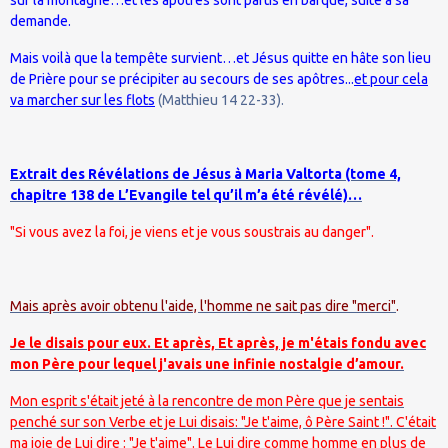
demande.
Mais voilà que la tempête survient…et Jésus quitte en hâte son lieu
de Prière pour se précipiter au secours de ses apôtres...
et pour cela
va marcher sur les flots
(Matthieu 14 22-33).
Extrait des Révélations de Jésus à Maria Valtorta (tome 4,
chapitre 138 de L’Evangile tel qu’il m’a été révélé)…
"Si vous avez la foi, je viens et je vous soustrais au danger".
Mais après avoir obtenu l'aide, l'homme ne sait pas dire "merci"
.
Je le disais pour eux. Et après, Et après, je m'étais fondu avec
mon Père pour lequel j'avais une infinie nostalgie d’amour.
Mon esprit s'était jeté à la rencontre de mon Père que je sentais
penché sur son Verbe et je Lui disais: "Je t'aime, ô Père Saint !". C'était
ma joie de Lui dire : "Je t'aime". Le Lui dire comme homme en plus de