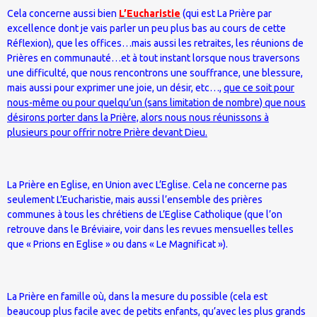
Cela concerne aussi bien
L’Eucharistie
(qui est La Prière par
excellence dont je vais parler un peu plus bas au cours de cette
Réflexion), que les offices…mais aussi les retraites, les réunions de
Prières en communauté…et à tout instant lorsque nous traversons
une difficulté, que nous rencontrons une souffrance, une blessure,
mais aussi pour exprimer une joie, un désir, etc…,
que ce soit pour
nous-même ou pour quelqu’un (sans limitation de nombre) que nous
désirons porter dans la Prière, alors nous nous réunissons à
plusieurs pour offrir notre Prière devant Dieu.
La Prière en Eglise, en Union avec L’Eglise. Cela ne concerne pas
seulement L’Eucharistie, mais aussi l’ensemble des prières
communes à tous les chrétiens de L’Eglise Catholique (que l’on
retrouve dans le Bréviaire, voir dans les revues mensuelles telles
que « Prions en Eglise » ou dans « Le Magnificat »).
La Prière en famille où, dans la mesure du possible (cela est
beaucoup plus facile avec de petits enfants, qu’avec les plus grands