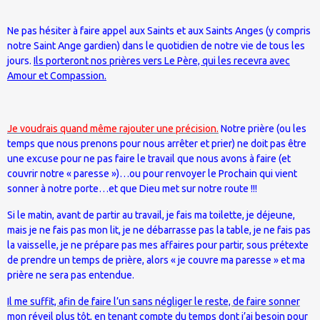
Ne pas hésiter à faire appel aux Saints et aux Saints Anges (y compris
notre Saint Ange gardien) dans le quotidien de notre vie de tous les
jours.
Ils porteront nos prières vers Le Père, qui les recevra avec
Amour et Compassion.
Je voudrais quand même rajouter une précision.
Notre prière (ou les
temps que nous prenons pour nous arrêter et prier) ne doit pas être
une excuse pour ne pas faire le travail que nous avons à faire (et
couvrir notre « paresse »)…ou pour renvoyer le Prochain qui vient
sonner à notre porte…et que Dieu met sur notre route !!!
Si le matin, avant de partir au travail, je fais ma toilette, je déjeune,
mais je ne fais pas mon lit, je ne débarrasse pas la table, je ne fais pas
la vaisselle, je ne prépare pas mes affaires pour partir, sous prétexte
de prendre un temps de prière, alors « je couvre ma paresse » et ma
prière ne sera pas entendue.
Il me suffit, afin de faire l’un sans négliger le reste, de faire sonner
mon réveil plus tôt, en tenant compte du temps dont j’ai besoin pour