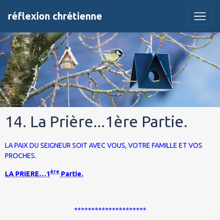
réflexion chrétienne
14. La Prière...1ère Partie.
LA PAIX DU
SEIGNEUR
SOIT AVEC VOUS, VOTRE FAMILLE ET VOS
PROCHES.
ère
LA PRIERE…1
Partie.
*********************