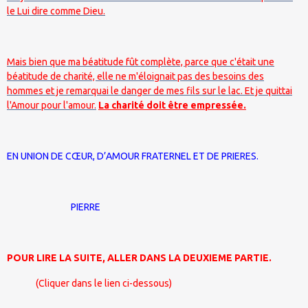
le Lui dire comme Dieu.
Mais bien que ma béatitude fût complète, parce que c'était une
béatitude de charité, elle ne m'éloignait pas des besoins des
hommes et je remarquai le danger de mes fils sur le lac. Et je quittai
l'Amour pour l'amour.
La charité doit être empressée.
EN UNION DE CŒUR, D’AMOUR FRATERNEL ET DE PRIERES.
PIERRE
POUR LIRE LA SUITE, ALLER DANS LA DEUXIEME PARTIE.
(Cliquer dans le lien ci-dessous)