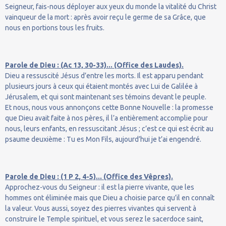
Seigneur, fais-nous déployer aux yeux du monde la vitalité du Christ
vainqueur de la mort : après avoir reçu le germe de sa Grâce, que
nous en portions tous les fruits.
Parole de Dieu : (Ac 13, 30-33)... (Office des Laudes).
Dieu a ressuscité Jésus d’entre les morts. Il est apparu pendant
plusieurs jours à ceux qui étaient montés avec Lui de Galilée à
Jérusalem, et qui sont maintenant ses témoins devant le peuple.
Et nous, nous vous annonçons cette Bonne Nouvelle : la promesse
que Dieu avait faite à nos pères, il l’a entièrement accomplie pour
nous, leurs enfants, en ressuscitant Jésus ; c’est ce qui est écrit au
psaume deuxième : Tu es Mon Fils, aujourd’hui je t’ai engendré.
Parole de Dieu : (1 P 2, 4-5)... (Office des Vêpres).
Approchez-vous du Seigneur : il est la pierre vivante, que les
hommes ont éliminée mais que Dieu a choisie parce qu’il en connaît
la valeur. Vous aussi, soyez des pierres vivantes qui servent à
construire le Temple spirituel, et vous serez le sacerdoce saint,