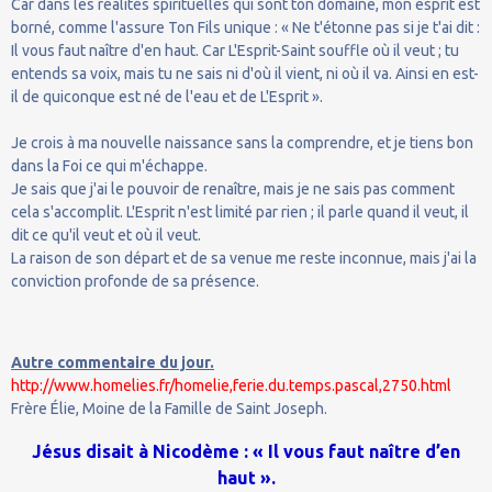
Car dans les réalités spirituelles qui sont ton domaine, mon esprit est
borné, comme l'assure Ton Fils unique : « Ne t'étonne pas si je t'ai dit :
Il vous faut naître d'en haut. Car L'Esprit-Saint souffle où il veut ; tu
entends sa voix, mais tu ne sais ni d'où il vient, ni où il va. Ainsi en est-
il de quiconque est né de l'eau et de L'Esprit ».
Je crois à ma nouvelle naissance sans la comprendre, et je tiens bon
dans la Foi ce qui m'échappe.
Je sais que j'ai le pouvoir de renaître, mais je ne sais pas comment
cela s'accomplit. L'Esprit n'est limité par rien ; il parle quand il veut, il
dit ce qu'il veut et où il veut.
La raison de son départ et de sa venue me reste inconnue, mais j'ai la
conviction profonde de sa présence.
Autre commentaire du jour.
http://www.homelies.fr/homelie,ferie.du.temps.pascal,2750.html
Frère Élie, Moine de la Famille de Saint Joseph.
Jésus disait à Nicodème : « Il vous faut naître d’en
haut ».