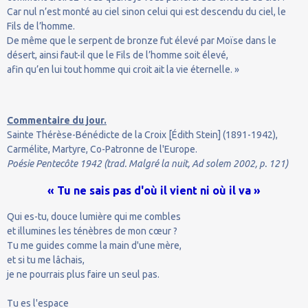
Car nul n’est monté au ciel sinon celui qui est descendu du ciel, le
Fils de l’homme.
De même que le serpent de bronze fut élevé par Moïse dans le
désert, ainsi faut-il que le Fils de l’homme soit élevé,
afin qu’en lui tout homme qui croit ait la vie éternelle. »
Commentaire du jour.
Sainte Thérèse-Bénédicte de la Croix [Édith Stein] (1891-1942),
Carmélite, Martyre, Co-Patronne de l'Europe.
Poésie Pentecôte 1942 (trad. Malgré la nuit, Ad solem 2002, p. 121)
« Tu ne sais pas d'où il vient ni où il va »
Qui es-tu, douce lumière qui me combles
et illumines les ténèbres de mon cœur ?
Tu me guides comme la main d'une mère,
et si tu me lâchais,
je ne pourrais plus faire un seul pas.
Tu es l'espace