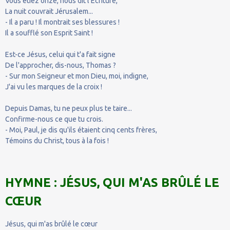
Vous étiez onze, nous dit l'Écriture,
La nuit couvrait Jérusalem...
- Il a paru ! Il montrait ses blessures !
Il a soufflé son Esprit Saint !
Est-ce Jésus, celui qui t'a fait signe
De l'approcher, dis-nous, Thomas ?
- Sur mon Seigneur et mon Dieu, moi, indigne,
J'ai vu les marques de la croix !
Depuis Damas, tu ne peux plus te taire...
Confirme-nous ce que tu crois.
- Moi, Paul, je dis qu'ils étaient cinq cents frères,
Témoins du Christ, tous à la fois !
HYMNE : JÉSUS, QUI M'AS BRÛLÉ LE
CŒUR
Jésus, qui m'as brûlé le cœur