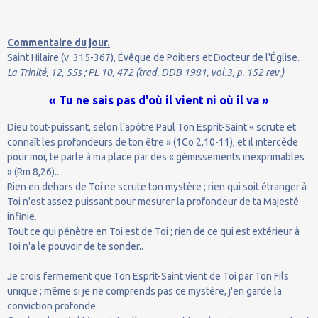
Commentaire du jour.
Saint Hilaire (v. 315-367), Évêque de Poitiers et Docteur de l'Église.
La Trinité, 12, 55s ; PL 10, 472 (trad. DDB 1981, vol.3, p. 152 rev.)
« Tu ne sais pas d'où il vient ni où il va »
Dieu tout-puissant, selon l'apôtre Paul Ton Esprit-Saint « scrute et
connaît les profondeurs de ton être » (1Co 2,10-11), et il intercède
pour moi, te parle à ma place par des « gémissements inexprimables
» (Rm 8,26)...
Rien en dehors de Toi ne scrute ton mystère ; rien qui soit étranger à
Toi n'est assez puissant pour mesurer la profondeur de ta Majesté
infinie.
Tout ce qui pénètre en Toi est de Toi ; rien de ce qui est extérieur à
Toi n'a le pouvoir de te sonder..
Je crois fermement que Ton Esprit-Saint vient de Toi par Ton Fils
unique ; même si je ne comprends pas ce mystère, j'en garde la
conviction profonde.