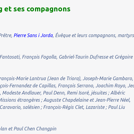
g et ses compagnons
Prêtre,
Pierre Sans i Jorda
, Évêque et leurs compagnons, martyr
 Fantosati, François Fogolla, Gabriel-Taurin Dufresse et Grégoire
rançois-Marie Lantrua (Jean de Triora), Joseph-Marie Gambaro,
ançois-Fernandez de Capillas, François Serrano, Joachim Royo, Je
 Modeste Andlauer, Paul Denn, Remi Isoré, jésuites ; Albéric
es Missions étrangères ; Auguste Chapdelaine et Jean-Pïerre Néel,
Caravario, salésien ; François-Régis Clet, Lazariste ; Paul Liu
lan et Paul Chen Changpin