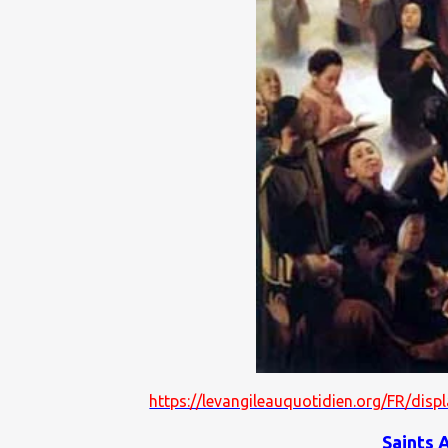
https://levangileauquotidien.org/FR/di
Saints 