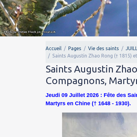
Accueil
Pages
Vie des saints
JUIL
Saints Augustin Zhao Rong († 1815) et
Saints Augustin Zhao
Compagnons, Martyrs 
Jeudi 09 Juillet 2026 : Fête des S
Martyrs en Chine († 1648 - 1930).