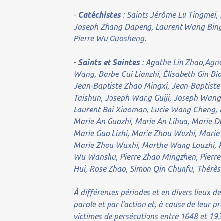
-
Catéchistes
: Saints Jérôme Lu Tingmei,
Joseph Zhang Dapeng, Laurent Wang Bing,
Pierre Wu Guosheng.
-
Saints et Saintes
: Agathe Lin Zhao,Agnè
Wang, Barbe Cui Lianzhi, Élisabeth Gin Bi
Jean-Baptiste Zhao Mingxi, Jean-Baptist
Taishun, Joseph Wang Guiji, Joseph Wang
Laurent Bai Xiaoman, Lucie Wang Cheng, 
Marie An Guozhi, Marie An Lihua, Marie Du
Marie Guo Lizhi, Marie Zhou Wuzhi, Marie
Marie Zhou Wuxhi, Marthe Wang Louzhi, Pa
Wu Wanshu, Pierre Zhao Mingzhen, Pierre
Hui, Rose Zhao, Simon Qin Chunfu, Thérèse
À différentes périodes et en divers lieux de
parole et par l’action et, à cause de leur p
victimes de persécutions entre 1648 et 19