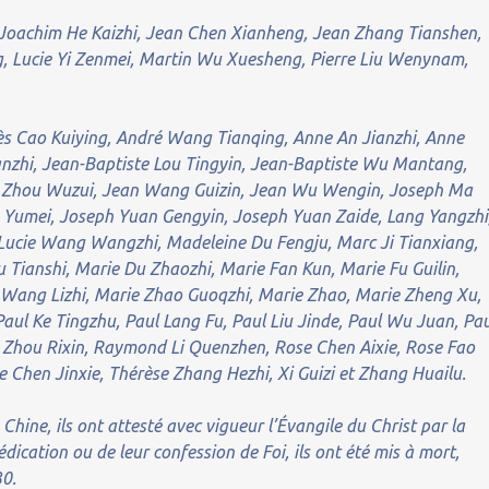
 Joachim He Kaizhi, Jean Chen Xianheng, Jean Zhang Tianshen,
 Lucie Yi Zenmei, Martin Wu Xuesheng, Pierre Liu Wenynam,
s Cao Kuiying, André Wang Tianqing, Anne An Jianzhi, Anne
anzhi, Jean-Baptiste Lou Tingyin, Jean-Baptiste Wu Mantang,
e Zhou Wuzui, Jean Wang Guizin, Jean Wu Wengin, Joseph Ma
 Yumei, Joseph Yuan Gengyin, Joseph Yuan Zaide, Lang Yangzhi
Lucie Wang Wangzhi, Madeleine Du Fengju, Marc Ji Tianxiang,
 Tianshi, Marie Du Zhaozhi, Marie Fan Kun, Marie Fu Guilin,
 Wang Lizhi, Marie Zhao Guoqzhi, Marie Zhao, Marie Zheng Xu,
ul Ke Tingzhu, Paul Lang Fu, Paul Liu Jinde, Paul Wu Juan, Pa
 Zhou Rixin, Raymond Li Quenzhen, Rose Chen Aixie, Rose Fao
 Chen Jinxie, Thérèse Zhang Hezhi, Xi Guizi et Zhang Huailu.
 Chine, ils ont attesté avec vigueur l’Évangile du Christ par la
rédication ou de leur confession de Foi, ils ont été mis à mort,
30.