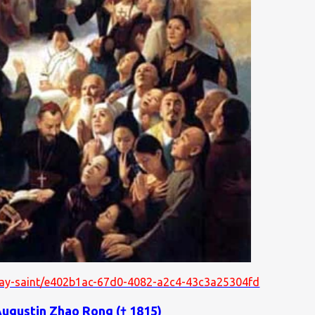
splay-saint/e402b1ac-67d0-4082-a2c4-43c3a25304fd
Augustin Zhao Rong († 1815)