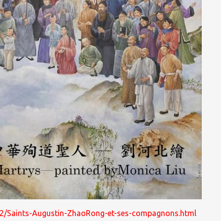
1922/Saints-Augustin-ZhaoRong-et-ses-compagnons.html