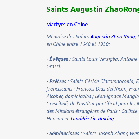
Saints Augustin ZhaoRon
Martyrs en Chine
Mémoire des Saints
Augustin Zhao Rong
, 
en Chine entre 1648 et 1930:
-
Évêques
: Saints Louis Versiglia, Antoine
Grassi.
-
Prêtres
: Saints Céside Giacomantonio, F
franciscains ; François Diaz del Ricon, Fr
Alcober, dominicains ; Léon-Ignace Mangin,
Crescitelli, de l’Institut pontifical pour l
des Missions étrangères de Paris ; Calliste 
Hanzuo et
Thaddée Liu Ruiting
.
-
Séminaristes
: Saints Joseph Zhang Wen