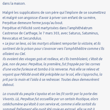
dans la maison.
Malgré les supplications de son père qui l’implore de se soumettrez
et malgré son angoisse d’avoir à priver son enfant de sa mère,
Perpétue demeure ferme jusqu’au bout.
Perpétue et Félicité sont martyrisées dans l’amphithéatrum
Castrense de Carthage, le 7 mars 303, avec Saturus, Satuminus,
Revocatus et Secundulus.
«
Le jour se leva, où les martyrs allaient remporter la victoire, et ils
sortirent de la prison pour s’avancer vers l’amphithéâtre comme s’ils
allaient au Ciel.
Ils avaient des visages gais et radieux, et s’ils tremblaient, c’était de
joie, non de peur. Perpétue, la première, fut frappée par les cornes
d’une vache furieuse et tomba à la renverse. Puis elle se releva et
voyant que Félicité avait été précipitée sur le sol, elle s’approcha, la
prit par la main et l’aida à se redresser. Toutes deux demeurèrent
debout.
La cruauté du peuple s’apaisa et on les fit sortir par la porte des
Vivants. Là, Perpétue fut accueillie par un certain Rustique, alors
catéchumène qui était à son service et, comme si elle sortait du
sommeil (tellement elle avait été ravie en extase), elle se mit à