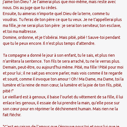
j’aime ton Dieu ? Je l’aimerai plus que moi-même, mais reste avec
nous. Dis au juge que tu cèdes.
Ensuite, tu aimeras n’importe quel Dieu de la terre, comme tu
voudras. Tu feras de ton père ce que tu veux. Je ne t’appellerai plus
ma fille, je ne serai plus ton père : je serai ton serviteur, ton esclave,
et toi ma maîtresse.
Domine, ordonne, et je t’obéirai. Mais pitié, pitié ! Sauve-toi pendant
que tu le peux encore. Il n’est plus temps d’attendre.
Ta compagne a donné le jour à son enfant, tu le sais, et plus rien
n’arrêtera la sentence. Ton fils te sera arraché, tu ne le verras plus.
Demain, peut-être, ou aujourd’hui même. Pitié, ma fille ! Pitié pour moi
et pour lui ; il ne sait pas encore parler, mais vois comme il te regarde
et sourit, comme il invoque ton amour ! Oh ! Ma Dame, ma Dame, toi la
lumière et la reine de mon cœur, la lumière et la joie de ton fils, pitié,
pitié !"
Le vieillard est à genoux, il baise l’ourlet du vêtement de sa fille, il lui
enlace les genoux, il essaie de lui prendre la main, qu’elle pose sur
son cœur pour en réprimer le déchirement humain. Mais rien ne la
fait fléchir.
"C’est en raison de l’amour que j’éprouve pour toi et pour lui que je