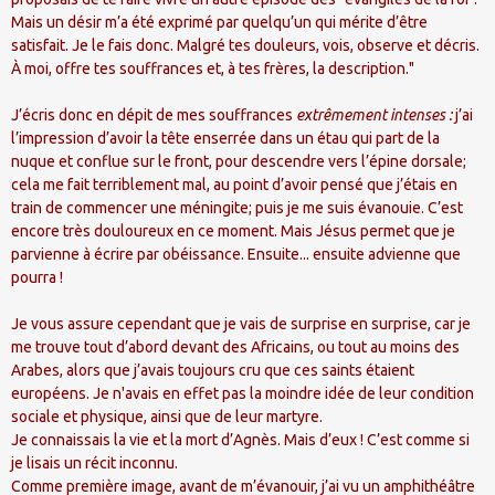
Mais un désir m’a été exprimé par quelqu’un qui mérite d’être
satisfait. Je le fais donc. Malgré tes douleurs, vois, observe et décris.
À moi, offre tes souffrances et, à tes frères, la description."
J’écris donc en dépit de mes souffrances
extrêmement intenses :
j’ai
l’impression d’avoir la tête enserrée dans un étau qui part de la
nuque et conflue sur le front, pour descendre vers l’épine dorsale;
cela me fait terriblement mal, au point d’avoir pensé que j’étais en
train de commencer une méningite; puis je me suis évanouie. C’est
encore très douloureux en ce moment. Mais Jésus permet que je
parvienne à écrire par obéissance. Ensuite... ensuite advienne que
pourra !
Je vous assure cependant que je vais de surprise en surprise, car je
me trouve tout d’abord devant des Africains, ou tout au moins des
Arabes, alors que j’avais toujours cru que ces saints étaient
européens. Je n'avais en effet pas la moindre idée de leur condition
sociale et physique, ainsi que de leur martyre.
Je connaissais la vie et la mort d’Agnès. Mais d’eux ! C’est comme si
je lisais un récit inconnu.
Comme première image, avant de m’évanouir, j’ai vu un amphithéâtre