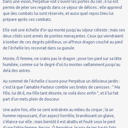
Dans une vision, Perpétue voit s’ouvrir les portes du ciel ; il lui est
permis de jeter ses regards dans ce séjour de délices ; elle apprend
que des combats lui sont réservés, et aussi quel repos Dieu lui
prépare après ces combats.
Elle voit une échelle d’or qui monte jusqu’au séjour céleste ; mais ses
deux côtés sont armés de pointes menaçantes. Ceux qui viendraient
à tomber de ces degrés périlleux, un affreux dragon couché au pied
de l’échelle les recevrait dans sa gueule.
Monte, Ô femme, ne crains pas le dragon ; pose ton pied sur sa tête
humiliée, comme sur le degré d’où tu montes vaillamment jusqu’au
delà des astres.
Au sommet de l’échelle s’ouvre pour Perpétue un délicieux jardin :
c’est là que l’aimable Pasteur comble ses brebis de caresses : " Ma
fille, lui dit-il, ma fille tant désirée, te voilà donc enfin ", et il lui fait
part d’un mets plein de douceur.
Une autre fois, elle se sent entraînée au milieu du cirque ; là un
homme repoussant, d’un aspect horrible, brandissant un glaive,
s’élance sur elle ; mais bientôt il est abattu et foulé sous le pied
d’une faible femme. Reçois, Ô Perpétue, le prix de tes hauts faits.