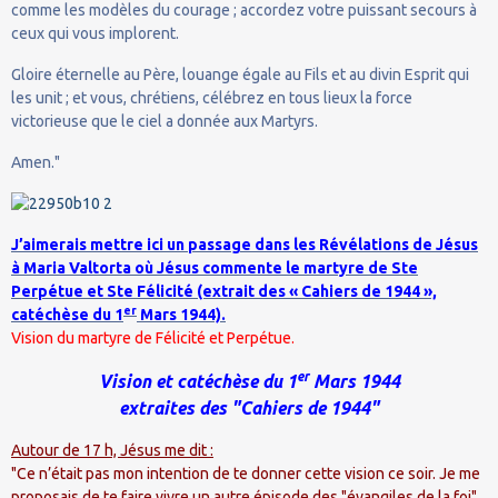
comme les modèles du courage ; accordez votre puissant secours à
ceux qui vous implorent.
Gloire éternelle au Père, louange égale au Fils et au divin Esprit qui
les unit ; et vous, chrétiens, célébrez en tous lieux la force
victorieuse que le ciel a donnée aux Martyrs.
Amen."
J’aimerais mettre ici un passage dans les Révélations de Jésus
à Maria Valtorta où Jésus commente le martyre de Ste
Perpétue et Ste Félicité (extrait des « Cahiers de 1944 »,
er
catéchèse du 1
Mars 1944).
Vision du martyre de Félicité et Perpétue.
er
Vision et catéchèse du 1
Mars 1944
extraites des "Cahiers de 1944"
Autour de 17 h, Jésus me dit :
"Ce n’était pas mon intention de te donner cette vision ce soir. Je me
proposais de te faire vivre un autre épisode des "évangiles de la foi".