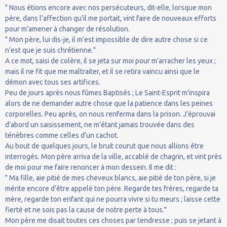
" Nous étions encore avec nos persécuteurs, dit-elle, lorsque mon
père, dans l’affection qu’il me portait, vint faire de nouveaux efforts
pour m’amener à changer de résolution.
" Mon père, lui dis-je, il m’est impossible de dire autre chose si ce
n’est que je suis chrétienne."
A ce mot, saisi de colère, il se jeta sur moi pour m’arracher les yeux ;
mais il ne fit que me maltraiter, et il se retira vaincu ainsi que le
démon avec tous ses artifices.
Peu de jours après nous fûmes Baptisés ; Le Saint-Esprit m’inspira
alors de ne demander autre chose que la patience dans les peines
corporelles. Peu après, on nous renferma dans la prison. J’éprouvai
d’abord un saisissement, ne m’étant jamais trouvée dans des
ténèbres comme celles d’un cachot.
Au bout de quelques jours, le bruit courut que nous allions être
interrogés. Mon père arriva de la ville, accablé de chagrin, et vint près
de moi pour me faire renoncer à mon dessein. Il me dit :
" Ma fille, aie pitié de mes cheveux blancs, aie pitié de ton père, si je
mérite encore d’être appelé ton père. Regarde tes frères, regarde ta
mère, regarde ton enfant qui ne pourra vivre si tu meurs ; laisse cette
fierté et ne sois pas la cause de notre perte à tous."
Mon père me disait toutes ces choses par tendresse ; puis se jetant à