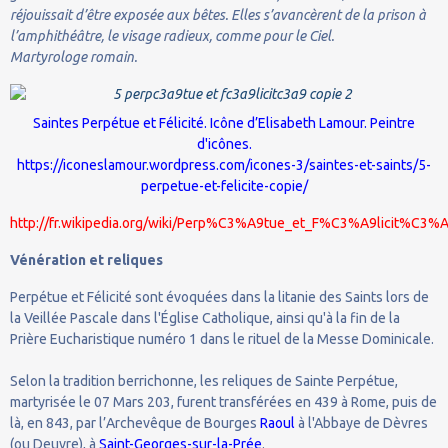
réjouissait d’être exposée aux bêtes. Elles s’avancèrent de la prison à
l’amphithéâtre, le visage radieux, comme pour le Ciel.
Martyrologe romain.
Saintes Perpétue et Félicité. Icône d’
Elisabeth Lamour
. Peintre
d'icônes.
https://iconeslamour.wordpress.com/icones-3/saintes-et-saints/5-
perpetue-et-felicite-copie/
http://fr.wikipedia.org/wiki/Perp%C3%A9tue_et_F%C3%A9licit%C3%
Vénération et reliques
Perpétue et Félicité sont évoquées dans la litanie des Saints lors de
la Veillée Pascale dans l'Église Catholique, ainsi qu'à la fin de la
Prière Eucharistique numéro 1 dans le rituel de la Messe Dominicale.
Selon la tradition berrichonne, les reliques de Sainte Perpétue,
martyrisée le 07 Mars 203, furent transférées en 439 à Rome, puis de
là, en 843, par l’Archevêque de Bourges
Raoul
à l'Abbaye de Dèvres
(ou Deuvre), à
Saint-Georges-sur-la-Prée
.