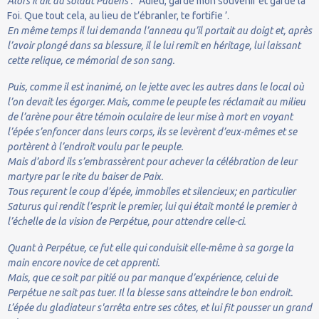
Alors il dit au soldat Pudens :
‘ Adieu, garde mon souvenir et garde la
Foi. Que tout cela, au lieu de t’ébranler, te fortifie ’.
En même temps il lui demanda l’anneau qu’il portait au doigt et, après
l’avoir plongé dans sa blessure, il le lui remit en héritage, lui laissant
cette relique, ce mémorial de son sang.
Puis, comme il est inanimé, on le jette avec les autres dans le local où
l’on devait les égorger. Mais, comme le peuple les réclamait au milieu
de l’arène pour être témoin oculaire de leur mise à mort en voyant
l’épée s’enfoncer dans leurs corps, ils se levèrent d’eux-mêmes et se
portèrent à l’endroit voulu par le peuple.
Mais d’abord ils s’embrassèrent pour achever la célébration de leur
martyre par le rite du baiser de Paix.
Tous reçurent le coup d’épée, immobiles et silencieux; en particulier
Saturus qui rendit l’esprit le premier, lui qui était monté le premier à
l’échelle de la vision de Perpétue, pour attendre celle-ci.
Quant à Perpétue, ce fut elle qui conduisit elle-même à sa gorge la
main encore novice de cet apprenti.
Mais, que ce soit par pitié ou par manque d’expérience, celui de
Perpétue ne sait pas tuer. Il la blesse sans atteindre le bon endroit.
L’épée du gladiateur s'arrêta entre ses côtes, et lui fit pousser un grand