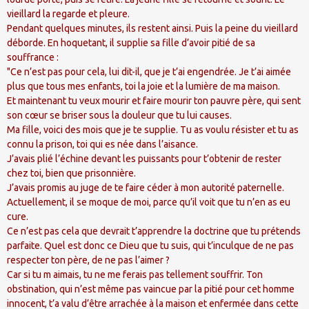
vieillard la regarde et pleure.
Pendant quelques minutes, ils restent ainsi. Puis la peine du vieillard
déborde. En hoquetant, il supplie sa fille d’avoir pitié de sa
souffrance :
"Ce n’est pas pour cela, lui dit-il, que je t’ai engendrée. Je t’ai aimée
plus que tous mes enfants, toi la joie et la lumière de ma maison.
Et maintenant tu veux mourir et faire mourir ton pauvre père, qui sent
son cœur se briser sous la douleur que tu lui causes.
Ma fille, voici des mois que je te supplie. Tu as voulu résister et tu as
connu la prison, toi qui es née dans l’aisance.
J’avais plié l’échine devant les puissants pour t’obtenir de rester
chez toi, bien que prisonnière.
J’avais promis au juge de te faire céder à mon autorité paternelle.
Actuellement, il se moque de moi, parce qu’il voit que tu n’en as eu
cure.
Ce n’est pas cela que devrait t’apprendre la doctrine que tu prétends
parfaite. Quel est donc ce Dieu que tu suis, qui t’inculque de ne pas
respecter ton père, de ne pas l’aimer ?
Car si tu m aimais, tu ne me ferais pas tellement souffrir. Ton
obstination, qui n’est même pas vaincue par la pitié pour cet homme
innocent, t’a valu d’être arrachée à la maison et enfermée dans cette