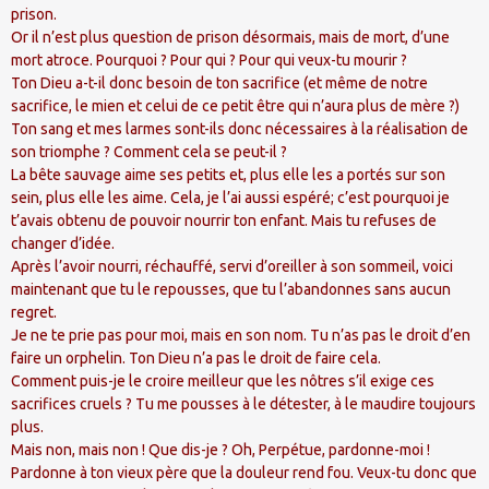
prison.
Or il n’est plus question de prison désormais, mais de mort, d’une
mort atroce. Pourquoi ? Pour qui ? Pour qui veux-tu mourir ?
Ton Dieu a-t-il donc besoin de ton sacrifice (et même de notre
sacrifice, le mien et celui de ce petit être qui n’aura plus de mère ?)
Ton sang et mes larmes sont-ils donc nécessaires à la réalisation de
son triomphe ? Comment cela se peut-il ?
La bête sauvage aime ses petits et, plus elle les a portés sur son
sein, plus elle les aime. Cela, je l’ai aussi espéré; c’est pourquoi je
t’avais obtenu de pouvoir nourrir ton enfant. Mais tu refuses de
changer d’idée.
Après l’avoir nourri, réchauffé, servi d’oreiller à son sommeil, voici
maintenant que tu le repousses, que tu l’abandonnes sans aucun
regret.
Je ne te prie pas pour moi, mais en son nom. Tu n’as pas le droit d’en
faire un orphelin. Ton Dieu n’a pas le droit de faire cela.
Comment puis-je le croire meilleur que les nôtres s’il exige ces
sacrifices cruels ? Tu me pousses à le détester, à le maudire toujours
plus.
Mais non, mais non ! Que dis-je ? Oh, Perpétue, pardonne-moi !
Pardonne à ton vieux père que la douleur rend fou. Veux-tu donc que