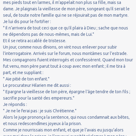
mes pieds tout en larmes, il m’appelait non plus sa fille, mais sa
dame. Je plaignais la vieillesse de mon père, songeant qu’il serait le
seul, de toute notre famille qui ne se réjouirait pas de mon martyre.
Je lui dis pour le fortifier :
" Il n’arrivera de tout ceci que ce qu’il plaira à Dieu ; sache que nous
ne dépendons pas de nous-mêmes, mais de Lui."
Et il se retira accablé de tristesse.
Un jour, comme nous dînions, on vint nous enlever pour subir
l’interrogatoire. Arrivés sur le forum, nous montâmes sur l’estrade.
Mes compagnons fuient interrogés et confessèrent. Quand mon tour
fut venu, mon père parut tout à coup avec mon enfant ; il me tira à
part, et me suppliant :
" Aie pitié de ton enfant."
Le procurateur Hilarien me dit aussi :
" Epargne la vieillesse de ton père, épargne l’âge tendre de ton fils ;
sacrifie pour la santé des empereurs."
Je répondis :
" Je ne le ferai pas : je suis Chrétienne."
Alors le juge prononça la sentence, qui nous condamnait aux bêtes,
et nous redescendîmes joyeux à la prison.
Comme je nourrissais mon enfant, et que je l’avais eu jusqu’alors