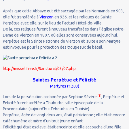
Après que cette Abbaye eut été saccagée par les Normands en 903,
elle fut transférée à
Vierzon
en 926, et les reliques de Sainte
Perpétue avec elle, sur le lieu de l'actuel Hôtel-de-Ville.
De là, ces reliques furent à nouveau transférées dans l'église Notre-
Dame de Vierzon en 1807, où elles sont conservées aujourd'hui.
Perpétue est la Sainte Patronne de Vierzon et, suite à son Martyre,
est invoquée pour la protection des troupeaux de bétail.
http://missel.free.fr/Sanctoral/03/07.php.
Saintes
Perpétue et Félicité
Martyres († 203)
[1]
Lors de la persécution ordonnée par Septime Sévère
, Perpétue et
Félicité furent arrêtée à Thuburbo, ville épiscopale de la
Proconsulaire (aujourd’hui Tebourba, en Tunisie).
Perpétue, âgée de vingt deux ans, était patricienne ; elle était encore
catéchumène et mère d’un tout jeune enfant.
Félicité qui était esclave, était enceinte et elle accoucha d’une fille