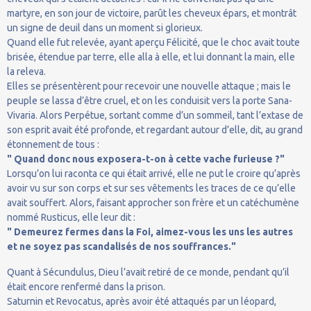
martyre, en son jour de victoire, parût les cheveux épars, et montrât
un signe de deuil dans un moment si glorieux.
Quand elle fut relevée, ayant aperçu Félicité, que le choc avait toute
brisée, étendue par terre, elle alla à elle, et lui donnant la main, elle
la releva.
Elles se présentèrent pour recevoir une nouvelle attaque ; mais le
peuple se lassa d’être cruel, et on les conduisit vers la porte Sana-
Vivaria. Alors Perpétue, sortant comme d’un sommeil, tant l’extase de
son esprit avait été profonde, et regardant autour d’elle, dit, au grand
étonnement de tous :
" Quand donc nous exposera-t-on à cette vache furieuse ?"
Lorsqu’on lui raconta ce qui était arrivé, elle ne put le croire qu’après
avoir vu sur son corps et sur ses vêtements les traces de ce qu’elle
avait souffert. Alors, faisant approcher son frère et un catéchumène
nommé Rusticus, elle leur dit :
" Demeurez fermes dans la Foi, aimez-vous les uns les autres
et ne soyez pas scandalisés de nos souffrances."
Quant à Sécundulus, Dieu l’avait retiré de ce monde, pendant qu’il
était encore renfermé dans la prison.
Saturnin et Revocatus, après avoir été attaqués par un léopard,