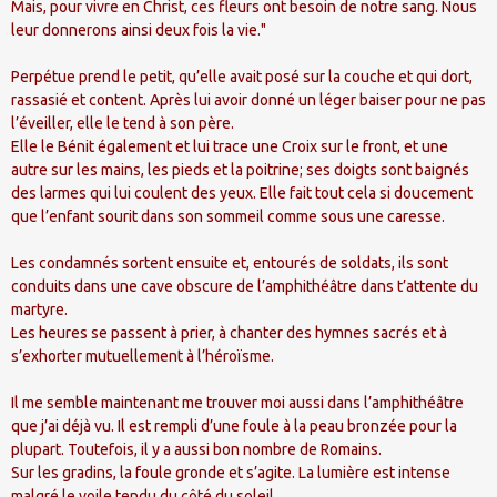
Mais, pour vivre en Christ, ces fleurs ont besoin de notre sang. Nous
leur donnerons ainsi deux fois la vie."
Perpétue prend le petit, qu’elle avait posé sur la couche et qui dort,
rassasié et content. Après lui avoir donné un léger baiser pour ne pas
l’éveiller, elle le tend à son père.
Elle le Bénit également et lui trace une Croix sur le front, et une
autre sur les mains, les pieds et la poitrine; ses doigts sont baignés
des larmes qui lui coulent des yeux. Elle fait tout cela si doucement
que l’enfant sourit dans son sommeil comme sous une caresse.
Les condamnés sortent ensuite et, entourés de soldats, ils sont
conduits dans une cave obscure de l’amphithéâtre dans t’attente du
martyre.
Les heures se passent à prier, à chanter des hymnes sacrés et à
s’exhorter mutuellement à l’héroïsme.
Il me semble maintenant me trouver moi aussi dans l’amphithéâtre
que j’ai déjà vu. Il est rempli d’une foule à la peau bronzée pour la
plupart. Toutefois, il y a aussi bon nombre de Romains.
Sur les gradins, la foule gronde et s’agite. La lumière est intense
malgré le voile tendu du côté du soleil.