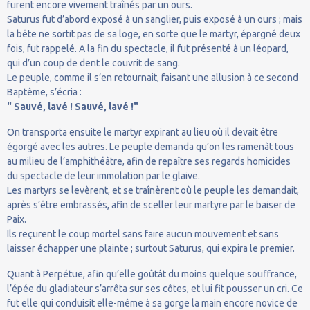
furent encore vivement traînés par un ours.
Saturus fut d’abord exposé à un sanglier, puis exposé à un ours ; mais
la bête ne sortit pas de sa loge, en sorte que le martyr, épargné deux
fois, fut rappelé. A la fin du spectacle, il fut présenté à un léopard,
qui d’un coup de dent le couvrit de sang.
Le peuple, comme il s’en retournait, faisant une allusion à ce second
Baptême, s’écria :
" Sauvé, lavé ! Sauvé, lavé !"
On transporta ensuite le martyr expirant au lieu où il devait être
égorgé avec les autres. Le peuple demanda qu’on les ramenât tous
au milieu de l’amphithéâtre, afin de repaître ses regards homicides
du spectacle de leur immolation par le glaive.
Les martyrs se levèrent, et se traînèrent où le peuple les demandait,
après s’être embrassés, afin de sceller leur martyre par le baiser de
Paix.
Ils reçurent le coup mortel sans faire aucun mouvement et sans
laisser échapper une plainte ; surtout Saturus, qui expira le premier.
Quant à Perpétue, afin qu’elle goûtât du moins quelque souffrance,
l’épée du gladiateur s’arrêta sur ses côtes, et lui fit pousser un cri. Ce
fut elle qui conduisit elle-même à sa gorge la main encore novice de