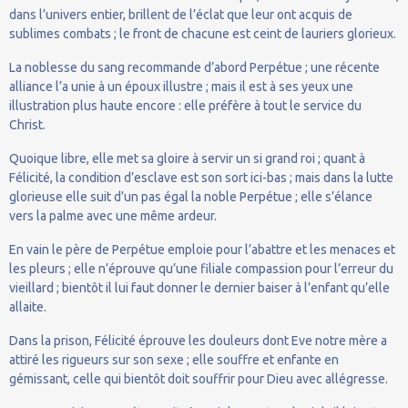
dans l’univers entier, brillent de l’éclat que leur ont acquis de
sublimes combats ; le front de chacune est ceint de lauriers glorieux.
La noblesse du sang recommande d’abord Perpétue ; une récente
alliance l’a unie à un époux illustre ; mais il est à ses yeux une
illustration plus haute encore : elle préfère à tout le service du
Christ.
Quoique libre, elle met sa gloire à servir un si grand roi ; quant à
Félicité, la condition d’esclave est son sort ici-bas ; mais dans la lutte
glorieuse elle suit d’un pas égal la noble Perpétue ; elle s’élance
vers la palme avec une même ardeur.
En vain le père de Perpétue emploie pour l’abattre et les menaces et
les pleurs ; elle n’éprouve qu’une filiale compassion pour l’erreur du
vieillard ; bientôt il lui faut donner le dernier baiser à l’enfant qu’elle
allaite.
Dans la prison, Félicité éprouve les douleurs dont Eve notre mère a
attiré les rigueurs sur son sexe ; elle souffre et enfante en
gémissant, celle qui bientôt doit souffrir pour Dieu avec allégresse.