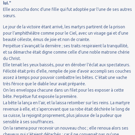
lui."
Elle accoucha donc d’une fille qui fut adoptée par l’une de ses autres
sœurs.
Le jour de la victoire étant arrivé, les martyrs partirent de la prison
pour l’amphithéâtre comme pour le Ciel, avec un visage gai et d’une
beauté céleste, émus de joie et non de crainte.
Perpétue s’avançait la dernière ; ses traits respiraient la tranquillité,
et sa démarche était digne comme celle d’une noble matrone chérie
du Christ.
Elle tenait les yeux baissés, pour en dérober l’éclat aux spectateurs.
Félicité était près d’elle, remplie de joie d’avoir accompli ses couches
assez à temps pour pouvoir combattre les bêtes. C’était une vache
très féroce que le diable leur avait préparée.
On les enveloppa chacune dans un filet pour les exposer à cette
bête. Perpétue fut exposée la première.
La bête la lança en l’air, et la laissa retomber sur les reins. La martyre
revenue à elle, et s’apercevant que sa robe était déchirée le long de
sa cuisse, la rejoignit proprement, plus jalouse de la pudeur que
sensible à ses souffrances.
On la ramena pour recevoir un nouveau choc ; elle renoua alors ses
cheveux qui s’étaient détachés : car il ne convenait pas qu’une