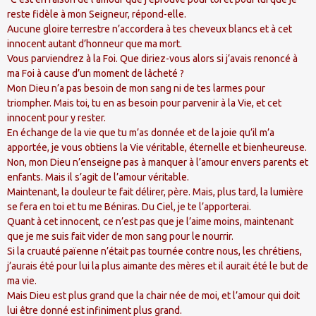
reste fidèle à mon Seigneur, répond-elle.
Aucune gloire terrestre n’accordera à tes cheveux blancs et à cet
innocent autant d’honneur que ma mort.
Vous parviendrez à la Foi. Que diriez-vous alors si j’avais renoncé à
ma Foi à cause d’un moment de lâcheté ?
Mon Dieu n’a pas besoin de mon sang ni de tes larmes pour
triompher. Mais toi, tu en as besoin pour parvenir à la Vie, et cet
innocent pour y rester.
En échange de la vie que tu m’as donnée et de la joie qu’il m’a
apportée, je vous obtiens la Vie véritable, éternelle et bienheureuse.
Non, mon Dieu n’enseigne pas à manquer à l’amour envers parents et
enfants. Mais il s’agit de l’amour véritable.
Maintenant, la douleur te fait délirer, père. Mais, plus tard, la lumière
se fera en toi et tu me Béniras. Du Ciel, je te l’apporterai.
Quant à cet innocent, ce n’est pas que je l’aime moins, maintenant
que je me suis fait vider de mon sang pour le nourrir.
Si la cruauté païenne n’était pas tournée contre nous, les chrétiens,
j’aurais été pour lui la plus aimante des mères et il aurait été le but de
ma vie.
Mais Dieu est plus grand que la chair née de moi, et l’amour qui doit
lui être donné est infiniment plus grand.