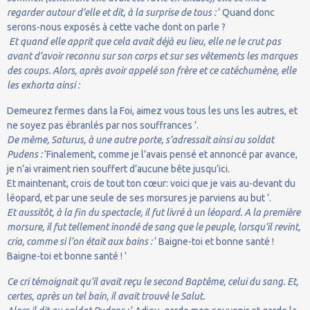
regarder autour d’elle et dit, à la surprise de tous :
‘ Quand donc
serons-nous exposés à cette vache dont on parle ?
Et quand elle apprit que cela avait déjà eu lieu, elle ne le crut pas
avant d’avoir reconnu sur son corps et sur ses vêtements les marques
des coups. Alors, après avoir appelé son frère et ce catéchumène, elle
les exhorta ainsi :
Demeurez fermes dans la Foi, aimez vous tous les uns les autres, et
ne soyez pas ébranlés par nos souffrances ’.
De même, Saturus, à une autre porte, s’adressait ainsi au soldat
Pudens :
‘Finalement, comme je l’avais pensé et annoncé par avance,
je n’ai vraiment rien souffert d’aucune bête jusqu’ici.
Et maintenant, crois de tout ton cœur: voici que je vais au-devant du
léopard, et par une seule de ses morsures je parviens au but ’.
Et aussitôt, à la fin du spectacle, il fut livré à un léopard. A la première
morsure, il fut tellement inondé de sang que le peuple, lorsqu’il revint,
cria, comme si l’on était aux bains :
‘ Baigne-toi et bonne santé !
Baigne-toi et bonne santé ! ’
Ce cri témoignait qu’il avait reçu le second Baptême, celui du sang. Et,
certes, après un tel bain, il avait trouvé le Salut.