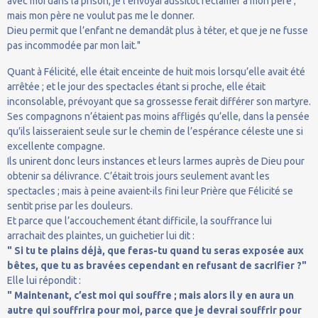
avec moi dans la prison, je l’envoyai aussitôt réclamer à mon père ;
mais mon père ne voulut pas me le donner.
Dieu permit que l’enfant ne demandât plus à téter, et que je ne fusse
pas incommodée par mon lait."
Quant à Félicité, elle était enceinte de huit mois lorsqu’elle avait été
arrêtée ; et le jour des spectacles étant si proche, elle était
inconsolable, prévoyant que sa grossesse ferait différer son martyre.
Ses compagnons n’étaient pas moins affligés qu’elle, dans la pensée
qu’ils laisseraient seule sur le chemin de l’espérance céleste une si
excellente compagne.
Ils unirent donc leurs instances et leurs larmes auprès de Dieu pour
obtenir sa délivrance. C’était trois jours seulement avant les
spectacles ; mais à peine avaient-ils fini leur Prière que Félicité se
sentit prise par les douleurs.
Et parce que l’accouchement étant difficile, la souffrance lui
arrachait des plaintes, un guichetier lui dit :
" Si tu te plains déjà, que feras-tu quand tu seras exposée aux
bêtes, que tu as bravées cependant en refusant de sacrifier ?"
Elle lui répondit :
" Maintenant, c’est moi qui souffre ; mais alors il y en aura un
autre qui souffrira pour moi, parce que je devrai souffrir pour