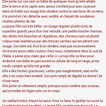
Elle porte sur son sein un bébé de quelques mois qu’elle allaite.
Elle le berce et le cajole avec amour. L’enfant joue avec sa jeune
mère et frotte son visage très olivâtre contre le sein brun de sa mère;
il le prend et s’en détache avec avidité, en faisant de soudaines
risettes pleines de lait.
La jeune fille est très belle : un visage régulier plutôt rond, de
superbes grands yeux d’un noir velouté, une petite bouche charnue,
des dents très blanches et régulières, des cheveux noirs et plutôt
crépus mais maintenus par des tresses serrées qui encadrent son
visage. Son teint est d’un brun olivâtre, mais pas excessivement.
On trouve aussi cette couleur chez nous, notamment dans le sud de
l’Italie, à peine plus claire que celle-ci. Lorsqu’elle se lève pour
endormir son bébé en parcourant la cellule de long en large, je me
rends compte qu’elle est grande.
Elle a des formes gracieuses, certes pas exagérément, mais enfin
elle a un corps bien modelé. Son port rempli de dignité lui donne l’air
d’une reine.
Elle porte un vêtement simple, presque aussi sombre que sa peau,
qui lui tombe en légers plis sur le corps.
Un vieillard entre, Maure lui aussi. Pour ce faire, le geôlier lui ouvre la
lourde porte, puis se retire. La jeune fille se retourne et sourit. Le