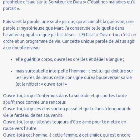
prophétie d’Isaïe sur le Serviteur de Dieu :« C’était nos maladies qu’il
portait ».
Puis vient la parole, une seule parole, qui accomplit la guérison, une
parole si mystérieuse que Marc l’a conservée telle quelle dans
l’araméen populaire que parlait Jésus : « Effata ! » Ouvre-toi : c’est un
ordre et un programme de vie. Car cette unique parole de Jésus agit
à un double niveau :
elle guérit le corps, ouvre les oreilles et délie la langue ;
mais surtout elle interpelle l’homme ; c’est lui qui doit lire sur
les lèvres de Jésus cette consigne qui va bouleverser sa vie
(et la nôtre) : « ouvre-toi ! »
Ouvre-toi, toi qui t’enfermes dans ta solitude et qui portes toute
souffrance comme une rancœur.
Ouvre-toi, toi qui es clos sur ton passé et qui traînes à longueur de
vie le fardeau de tes souvenirs.
Ouvre-toi, toi qui attends toujours d’être aimé pour te mettre en
route vers l’autre.
Ouvre-toi à cet homme, à cette femme, à cet ami(e), qui est encore