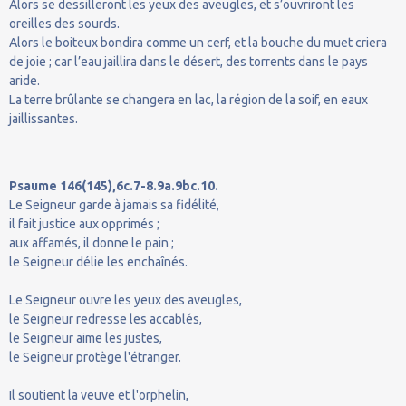
Alors se dessilleront les yeux des aveugles, et s’ouvriront les
oreilles des sourds.
Alors le boiteux bondira comme un cerf, et la bouche du muet criera
de joie ; car l’eau jaillira dans le désert, des torrents dans le pays
aride.
La terre brûlante se changera en lac, la région de la soif, en eaux
jaillissantes.
Psaume 146(145),6c.7-8.9a.9bc.10.
Le Seigneur garde à jamais sa fidélité,
il fait justice aux opprimés ;
aux affamés, il donne le pain ;
le Seigneur délie les enchaînés.
Le Seigneur ouvre les yeux des aveugles,
le Seigneur redresse les accablés,
le Seigneur aime les justes,
le Seigneur protège l'étranger.
Il soutient la veuve et l'orphelin,