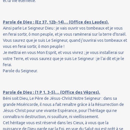
et la Vie éternelle.
Parole de Dieu : (Ez 37, 12b-14)… (Office des Laudes).
Ainsi parle Le Seigneur Dieu : je vais ouvrir vos tombeaux et je vous
en ferai sortir, ô mon peuple, et je vous ramènerai sur la terre d’Israël.
Vous saurez que je suis Le Seigneur, quand j’ouvrirai vos tombeaux et
vous en ferai sortir, ô mon peuple !
Je mettrai en vous Mon Esprit, et vous vivrez ; je vous installerai sur
votre Terre, et vous saurez que je suis Le Seigneur : je l’ai dit et je le
ferai.
Parole du Seigneur.
Parole de Dieu : (1 P 1, 3-5)… (Office des Vêpres).
Béni soit Dieu, Le Père de Jésus-Christ Notre Seigneur : dans sa
grande Miséricorde, il nous a fait renaître grâce à la Résurrection de
Jésus-Christ pour une vivante Espérance, pour l’héritage qui ne
connaîtra ni destruction, ni souillure, ni vieillissement.
Cet héritage vous est réservé dans les Cieux, à vous que la
puissance de Dieu garde par la Foi, en vue du Salut qui est prêt à se