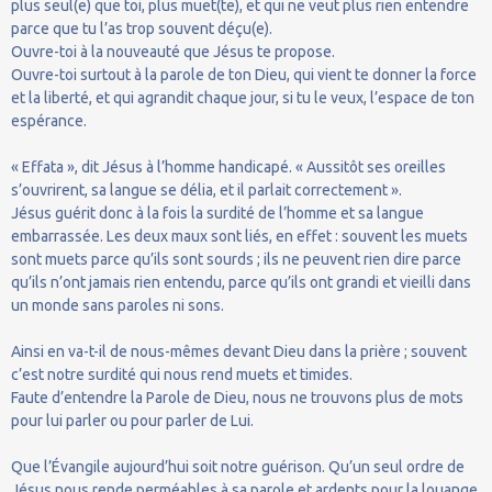
plus seul(e) que toi, plus muet(te), et qui ne veut plus rien entendre
parce que tu l’as trop souvent déçu(e).
Ouvre-toi à la nouveauté que Jésus te propose.
Ouvre-toi surtout à la parole de ton Dieu, qui vient te donner la force
et la liberté, et qui agrandit chaque jour, si tu le veux, l’espace de ton
espérance.
« Effata », dit Jésus à l’homme handicapé. « Aussitôt ses oreilles
s’ouvrirent, sa langue se délia, et il parlait correctement ».
Jésus guérit donc à la fois la surdité de l’homme et sa langue
embarrassée. Les deux maux sont liés, en effet : souvent les muets
sont muets parce qu’ils sont sourds ; ils ne peuvent rien dire parce
qu’ils n’ont jamais rien entendu, parce qu’ils ont grandi et vieilli dans
un monde sans paroles ni sons.
Ainsi en va-t-il de nous-mêmes devant Dieu dans la prière ; souvent
c’est notre surdité qui nous rend muets et timides.
Faute d’entendre la Parole de Dieu, nous ne trouvons plus de mots
pour lui parler ou pour parler de Lui.
Que l’Évangile aujourd’hui soit notre guérison. Qu’un seul ordre de
Jésus nous rende perméables à sa parole et ardents pour la louange