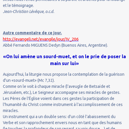
et le témoignage.
Jean-Christian Lévêque, o.c.d.
Autre commentaire de ce jour.
http://evangeli.net/evangile/jour/IV_206
Abbé Fernando MIGUENS Dedyn (Buenos Aires, Argentine).
«On lui amène un sourd-muet, et on le prie de poser la
main sur lui»
Aujourd'hui, la liturgie nous propose la contemplation de la guérison
d'un «sourd-muet» (Mc 7,32).
Comme on le voit à chaque miracle (l'aveugle de Betsaïde et
Jérusalem, etc.), Le Seigneur accompagne ses miracles de gestes.
Les Pères de l'Église voient dans ces gestes la participation de
l'humanité du Christ comme instrument à l'accomplissement de ces
miracles.
Un instrument qui a un double sens: d'un côté l'abaissement du
Verbe et son rapprochement envers nous en tant que des humains
(le toucher, la profondeur de son regard, sa voix douce…) et de