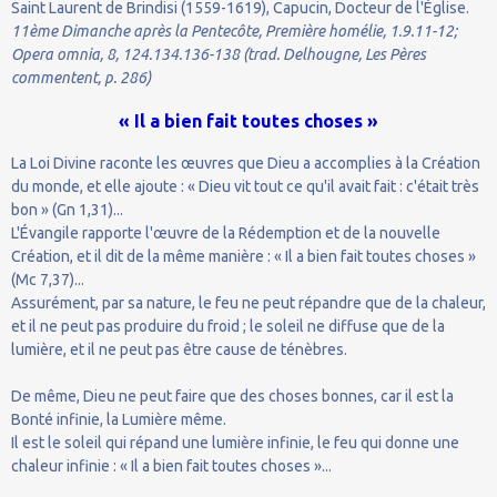
Saint Laurent de Brindisi (1559-1619), Capucin, Docteur de l'Église.
11ème Dimanche après la Pentecôte, Première homélie, 1.9.11-12;
Opera omnia, 8, 124.134.136-138 (trad. Delhougne, Les Pères
commentent, p. 286)
« Il a bien fait toutes choses »
La Loi Divine raconte les œuvres que Dieu a accomplies à la Création
du monde, et elle ajoute : « Dieu vit tout ce qu'il avait fait : c'était très
bon » (Gn 1,31)...
L'Évangile rapporte l'œuvre de la Rédemption et de la nouvelle
Création, et il dit de la même manière : « Il a bien fait toutes choses »
(Mc 7,37)...
Assurément, par sa nature, le feu ne peut répandre que de la chaleur,
et il ne peut pas produire du froid ; le soleil ne diffuse que de la
lumière, et il ne peut pas être cause de ténèbres.
De même, Dieu ne peut faire que des choses bonnes, car il est la
Bonté infinie, la Lumière même.
Il est le soleil qui répand une lumière infinie, le feu qui donne une
chaleur infinie : « Il a bien fait toutes choses »...