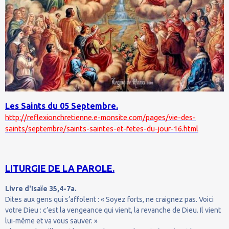
Les Saints du 05 Septembre.
http://reflexionchretienne.e-monsite.com/pages/vie-des-
saints/septembre/saints-saintes-et-fetes-du-jour-16.html
LITURGIE DE LA PAROLE.
Livre d'Isaïe 35,4-7a.
Dites aux gens qui s’affolent : « Soyez forts, ne craignez pas. Voici
votre Dieu : c’est la vengeance qui vient, la revanche de Dieu. Il vient
lui-même et va vous sauver. »