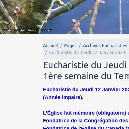
Accueil
Pages
Archives Eucharisties
Eucharistie du Jeudi 12 Janvier 2023 :
Eucharistie du Jeudi 
1ère semaine du Tem
Eucharistie du Jeudi 12 Janvier 202
(Année impaire).
L’Église fait mémoire (obligatoire
Fondatrice de la Congrégation de
Fondatrice de l'Église du Canada (