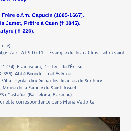
 Frère o.f.m. Capucin (1605-1667).
s Jamet, Prêtre à Caen († 1845).
rtyre (
✝
226).
gile) :
),6-7abc.7d-9.10-11… Évangile de Jésus Christ selon saint
274), Franciscain, Docteur de l'Église.
-856), Abbé Bénédictin et Évêque.
 Villa Loyola, dirigée par les Jésuites de Sudbury.
 Moine de la Famille de Saint Joseph.
S i Castañer (Barcelona, Espagne).
our et la correspondance dans Maria Valtorta.