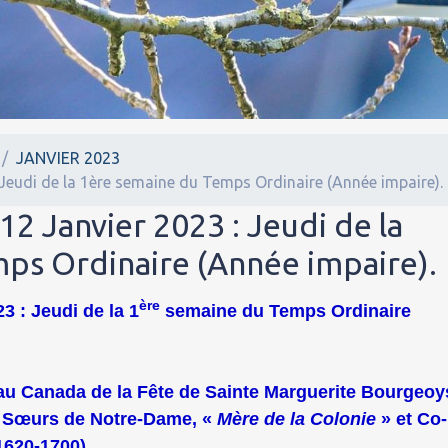
JANVIER 2023
 Jeudi de la 1ère semaine du Temps Ordinaire (Année impaire).
12 Janvier 2023 : Jeudi de la
ps Ordinaire (Année impaire).
ère
3 : Jeudi de la 1
semaine du Temps Ordinaire
) au Canada de la Fête de Sainte Marguerite Bourgeoy
s Sœurs de Notre-Dame, «
Mère de la Colonie
» et Co-
1620-1700).