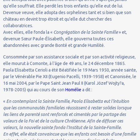
qu'elle souffrait. Elle perdit les trois enfants qu'elle eut de lui.
Devenue veuve, elle adopta des orphelines tant et si bien que son
château en devint trop étroit et qu'elle dut chercher des
collaboratrices.
Avec elles, elle fonda la «
Congrégation de la Sainte Famille
» et,
devenue Sœur Paule-Élisabeth, elle gouverna toutes ces
abandonnées avec grande Bonté et grande Humilité.
Consommée par son assistance sociale et par son activité religieuse,
elle mourut à Comonte, à l'âge de 49 ans, le 24 décembre 1865.
Paola Elisabetta Cerioli a été Béatifiée le 19 Mars 1950, année sainte,
par le Vénérable Pie XII (Eugenio Pacelli, 1939-1958) et Canonisée, le
16 mai 2004, par le Pape Saint Jean Paul II (Karol Józef Wojty?a,
1978-2005) qui au cours de son
Homélie
a dit :
«
En contemplant la Sainte Famille, Paola Elisabetta eut l'intuition
que les communautés familiales réussissent à rester solides lorsque
les liens de parenté sont renforcés et cimentés par le partage des
valeurs de la Foi et de la culture Chrétienne. Afin de diffuser ces
valeurs, la nouvelle sainte fonda l'Institut de la Sainte-Famille.
En effet, elle était convaincue que les enfants ont besoin d'une famille