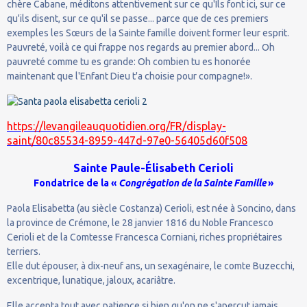
chère Cabane, méditons attentivement sur ce qu'Ils font ici, sur ce
qu'ils disent, sur ce qu'il se passe... parce que de ces premiers
exemples les Sœurs de la Sainte famille doivent former leur esprit.
Pauvreté, voilà ce qui frappe nos regards au premier abord... Oh
pauvreté comme tu es grande: Oh combien tu es honorée
maintenant que l'Enfant Dieu t'a choisie pour compagne!».
https://levangileauquotidien.org/FR/display-
saint/80c85534-8959-447d-97e0-56405d60f508
Sainte Paule-Élisabeth Cerioli
Fondatrice de la «
Congrégation de la Sainte Famille
»
Paola Elisabetta (au siècle Costanza) Cerioli, est née à Soncino, dans
la province de Crémone, le 28 janvier 1816 du Noble Francesco
Cerioli et de la Comtesse Francesca Corniani, riches propriétaires
terriers.
Elle dut épouser, à dix-neuf ans, un sexagénaire, le comte Buzecchi,
excentrique, lunatique, jaloux, acariâtre.
Elle accepta tout avec patience si bien qu'on ne s'aperçut jamais