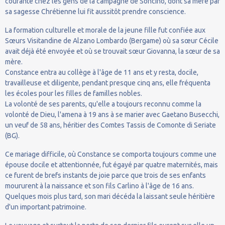
courante chez les gens de la campagne de Soncino, dont sa mère par
sa sagesse Chrétienne lui fit aussitôt prendre conscience.
La formation culturelle et morale de la jeune fille fut confiée aux
Sœurs Visitandine de Alzano Lombardo (Bergame) où sa sœur Cécile
avait déjà été envoyée et où se trouvait sœur Giovanna, la sœur de sa
mère.
Constance entra au collège à l'âge de 11 ans et y resta, docile,
travailleuse et diligente, pendant presque cinq ans, elle fréquenta
les écoles pour les filles de familles nobles.
La volonté de ses parents, qu'elle a toujours reconnu comme la
volonté de Dieu, l'amena à 19 ans à se marier avec Gaetano Busecchi,
un veuf de 58 ans, héritier des Comtes Tassis de Comonte di Seriate
(BG).
Ce mariage difficile, où Constance se comporta toujours comme une
épouse docile et attentionnée, fut égayé par quatre maternités, mais
ce furent de brefs instants de joie parce que trois de ses enfants
moururent à la naissance et son fils Carlino à l'âge de 16 ans.
Quelques mois plus tard, son mari décéda la laissant seule héritière
d'un important patrimoine.