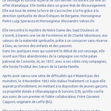
Le veuvage et surtout la perte de son dernier fils eurent sur elle un
effet dramatique. Elle tomba dans un grave état de découragement.
Elle eut tout de même la force de s'accrocher à la Foi grâce à la
direction spirituelle de deux Évêques de Bergame, Monseigneur
Pietro Luigi Speranza et Monseigneur Alessandro Valsecchi.
Elle rencontra le mystère de Notre Dame des Sept Douleurs et
s'ouvrit, à travers une vie de Foi intense et de Charité laborieuse, aux
valeurs de la maternité spirituelle, prête à se consacrer sans réserve
à Dieu, au service des enfants et des pauvres.
Dans les quelques mois qui suivirent le début de son veuvage, elle
ouvrit aux filles abandonnées de la campagne son riche palais
patronal de Comonte, et, en 1857, avec à ses côtés cinq compagnes,
elle fonda l'Institut des Sœurs de la Sainte Famille.
Après avoir vaincu une série de difficultés qui n'étaient pas des
moindres, le 4 Novembre 1863 elle réalisa finalement ce à quoi elle
aspirait profondément, en mettant à la disposition de jeunes garçons
sa propriété dotale à Villacampagna di Soncino (CR), qu'elle confia
aux soins de son premier et fidèle collaborateur, Frère Giovanni
Capponi, originaire de Leffe (BG).
Elle se prodigua pour l'ouverture des Instituts des Sœurs et des