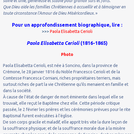
saine et unie, généreuse et stable pour grandir sûrs et forts.
Que Dieu aide les familles Chrétiennes à accueillir et à témoigner en
toute circonstance l'Amour de Dieu Miséricordieux.
»
Pour un approfondissement biographique, lire :
>>>
Paola Elisabetta Cerioli
Paola Elisabetta Cerioli
(1816-1865)
Ph
oto
Paola Elisabetta Cerioli, est née à Soncino, dans la province de
Crémone, le 28 janvier 1816 du Noble Francesco Cerioli et de la
Comtesse Francesca Corniani, riches propriétaires terriers, mais
surtout riches de part la vie Chrétienne qu'ils menaient en famille et
dans la société.
À cause de l'état de danger de mort éminente dans lequel elle se
trouvait, elle reçut le Baptême chez elle. Cette période critique
passée, le 2 février les prières et les cérémonies prévues pour le rite
Baptismal furent exécutées à l'église.
De son corps gracile et maladif, elle apprit très vite la dure leçon de
la souffrance physique; et de la souffrance morale due à la misère