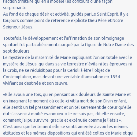
l'action trinitaire qui en a modelé les contours d'une façon
surprenante.
Au fond de chaque désir et activité, guidés par Le Saint Esprit, il y a
toujours comme point de référence explicite Dieu Père et Notre
Seigneur Jésus.
Toutefois, le développement et l'affirmation de son témoignage
spirituel fut particulièrement marqué par la figure de Notre Dame des
sept douleurs.
Le mystère de la maternité de Marie impliquant l'union totale avec le
mystère de Jésus, qui dans sa vie terrestre n'évita ni les épreuves ni
la Croix, ne se réduisit pas pour la Cerioli à être l'objet de
Contemplation, mais devint une véritable illumination en 1854
vivifiant sa destinée et son œuvre.
«Elle avoua une fois, qu'en pensant aux douleurs de Sainte Marie et
en imaginant le moment où celle-ci vit la mort de son Divin enfant,
elle sentit un tel pressentiment et un tel serrement de cœur qu'elle
dut s'asseoir à moitié évanouie» «Je ne sais pas, dit-elle ensuite,
comment j'ai pu survivre, gracile et exténuée comme je l'étais».
C'est ainsi que lentement elle se sentit amenée à avoir les mêmes
attitudes et les mêmes dispositions qui ont été celles de Marie et qui