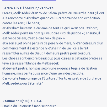
Lettre aux Hébreux 7,1-3.15-17.
Frères, Melkisédek était roi de Salem, prêtre du Dieu très-haut ; il vint
à la rencontre d’Abraham quand celui-ci rentrait de son expédition
contre les rois ; il le bénit,
et Abraham lui remit le dixième de tout ce qu’il avait pris. D’abord,
Melkisédek porte un nom qui veut dire « roi de justice » ; ensuite, il
est roi de Salem, c’est-à-dire roi « de paix »,
et à son sujet on ne parle ni de père ni de mère, ni d’ancêtres, ni d’un
commencement d’existence ni d’une fin de vie ; cela le fait
ressembler au Fils de Dieu : il demeure prêtre pour toujours.
Les choses sont encore beaucoup plus claires si cet autre prêtre se
lève à la ressemblance de Melkisédek
et devient prêtre, non pas selon une exigence légale de filiation
humaine, mais par la puissance d’une vie indestructible.
Car voici le témoignage de l’Écriture : ‘Toi, tu es prêtre de l’ordre de
Melkisédek pour l’éternité.’
Psaume 110(109),1.2.3.4.
Oracle du Seigneur à mon seigneur :