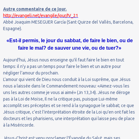
Autre commentaire de ce jour.
http://evangeli.net/evangile/jour/IV_21
Abbé Joaquim MESEGUER García (Sant Quirze del Vallès, Barcelona,
Espagne).
«Est-il permis, le jour du sabbat, de faire le bien, ou de
faire le mal? de sauver une vie, ou de tuer?»
Aujourd'hui, Jésus nous enseigne qu'il faut faire le bien en tout
temps: il n'y a pas un temps pour faire le bien et un autre pour
négliger l'amour du prochain.
L'amour qui vient de Dieu nous conduit à la Loi suprême, que Jésus
nous a laissée dans le Commandement nouveau: «Aimez-vous les
uns les autres comme je vous ai aimé» (Jn 13,34). Jésus ne déroge
pas à la Loi de Moïse, Il ne la critique pas, puisque Lui-même
accomplit ses préceptes et se rend à la synagogue le sabbat; ce que
Jésus critique, c'est l'interprétation étroite de la Loi qu'en ont fait les
docteurs et les pharisiens, une interprétation qui laisse peu de place
à la Miséricorde.
Jésus-Christ est venu proclamer l'Évangile du Salut, mais ses