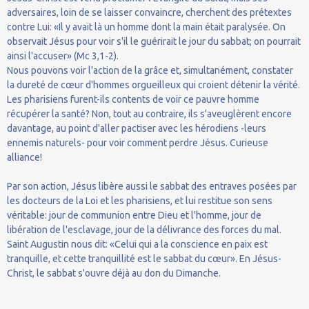
adversaires, loin de se laisser convaincre, cherchent des prétextes
contre Lui: «Il y avait là un homme dont la main était paralysée. On
observait Jésus pour voir s'il le guérirait le jour du sabbat; on pourrait
ainsi l'accuser» (Mc 3,1-2).
Nous pouvons voir l'action de la grâce et, simultanément, constater
la dureté de cœur d'hommes orgueilleux qui croient détenir la vérité.
Les pharisiens furent-ils contents de voir ce pauvre homme
récupérer la santé? Non, tout au contraire, ils s'aveuglèrent encore
davantage, au point d'aller pactiser avec les hérodiens -leurs
ennemis naturels- pour voir comment perdre Jésus. Curieuse
alliance!
Par son action, Jésus libère aussi le sabbat des entraves posées par
les docteurs de la Loi et les pharisiens, et lui restitue son sens
véritable: jour de communion entre Dieu et l'homme, jour de
libération de l'esclavage, jour de la délivrance des forces du mal.
Saint Augustin nous dit: «Celui qui a la conscience en paix est
tranquille, et cette tranquillité est le sabbat du cœur». En Jésus-
Christ, le sabbat s'ouvre déjà au don du Dimanche.