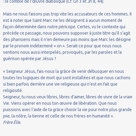
: le comble de l’œuvre diabolique (Cf. Gn 3 et Jn 8, 44).
Mais ne nous faisons pas trop vite les accusateurs de ces hommes. Il
est à noter que Saint Marc ne les désignent à aucun moment de
façon déterminée dans notre péricope. Certes, vu le contexte qui
précède ce passage, nous pouvons supposer à juste titre qu’il s’agit
des pharisiens mais il n’en demeure pas moins que Marc les désigne
par le pronom indéterminé « on ». Serait-ce pour que nous nous
sentions nous aussi interpelés, provoqués, par les paroles et la
guérison opérée par Jésus ?
« Seigneur Jésus, fais-nous la grâce de venir débusquer en nous
toutes les logiques de mort qui sont installées et que nous cachons
si bien parfois derrière une vie religieuse qui n’est en fait que
religiosité.
Seigneur, tu nous veux libres, libres d’aimer, libres de vivre de la vraie
Vie. Viens opérer en nous ton œuvre de libération. Que nous
puissions avec l’aide de ta grâce choisir la vie pour notre plus grande
joie, la nôtre, la tienne et celle de nos frères en humanité ».
Frère Élie.