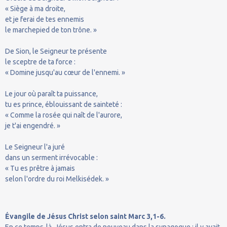
« Siège à ma droite,
et je ferai de tes ennemis
le marchepied de ton trône. »
De Sion, le Seigneur te présente
le sceptre de ta force :
« Domine jusqu'au cœur de l'ennemi. »
Le jour où paraît ta puissance,
tu es prince, éblouissant de sainteté :
« Comme la rosée qui naît de l'aurore,
je t'ai engendré. »
Le Seigneur l'a juré
dans un serment irrévocable :
« Tu es prêtre à jamais
selon l'ordre du roi Melkisédek. »
Évangile de Jésus Christ selon saint Marc 3,1-6.
En ce temps-là, Jésus entra de nouveau dans la synagogue ; il y avait