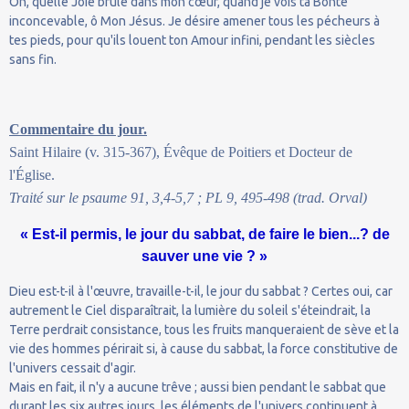
Oh, quelle Joie brûle dans mon cœur, quand je vois ta Bonté
inconcevable, ô Mon Jésus. Je désire amener tous les pécheurs à
tes pieds, pour qu'ils louent ton Amour infini, pendant les siècles
sans fin.
Commentaire du jour.
Saint Hilaire (v. 315-367), Évêque de Poitiers et Docteur de
l'Église.
Traité sur le psaume 91, 3,4-5,7 ; PL 9, 495-498 (trad. Orval)
« Est-il permis, le jour du sabbat, de faire le bien...? de
sauver une vie ? »
Dieu est-t-il à l'œuvre, travaille-t-il, le jour du sabbat ? Certes oui, car
autrement le Ciel disparaîtrait, la lumière du soleil s'éteindrait, la
Terre perdrait consistance, tous les fruits manqueraient de sève et la
vie des hommes périrait si, à cause du sabbat, la force constitutive de
l'univers cessait d'agir.
Mais en fait, il n'y a aucune trêve ; aussi bien pendant le sabbat que
durant les six autres jours, les éléments de l'univers continuent à