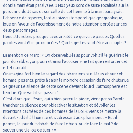
dont la main était paralysée. » Nos yeux sont de suite focalisés sur la
personne de Jésus et sur celle de cet homme à la main paralysée.
L’absence de repères, tant au niveau temporel que géographique,
joue en faveur de l’accroissement de notre attention portée sur ces
deux personnages.
Nous attendons presque avec anxiété ce qui va se passer. Quelles
paroles vont être prononcées ? Quels gestes vont être accomplis ?
La mention de Marc : « On observait Jésus pour voir s’il le guérirait le
jour du sabbat ; on pourrait ainsi l’accuser » ne fait que renforcer cet
effet narratif.
On imagine fort bien le regard des pharisiens sur Jésus et sur cet
homme, pesants, prêts à saisir la moindre occasion de faire chuter Le
Seigneur. Le silence de cette scène devient lourd. L’atmosphère est
tendue. Que va-t-il se passer ?
C’est alors que Jésus, qui a bien perçu le piège, vient par sa Parole
trancher ce silence pour objectiver la situation et dévoiler les
intentions cachées de ces hommes de la Loi. « Viens te mettre là
devant », dit-il à l’homme et s’adressant aux pharisiens : « Est-il
permis, le jour du sabbat, de faire le bien, ou de faire le mal ? de
sauver une vie, ou de tuer ? »