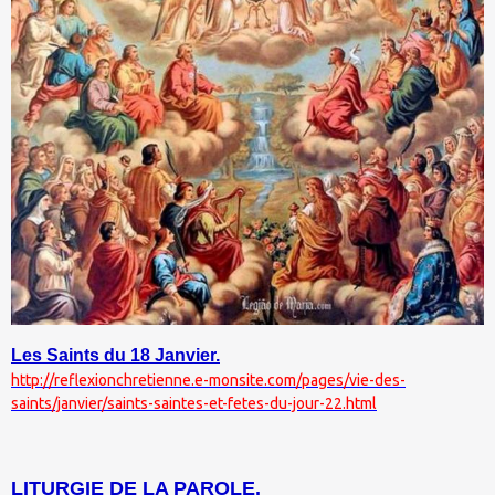
Les Saints du 18 Janvier.
http://reflexionchretienne.e-monsite.com/pages/vie-des-
saints/janvier/saints-saintes-et-fetes-du-jour-22.html
LITURGIE DE LA PAROLE.