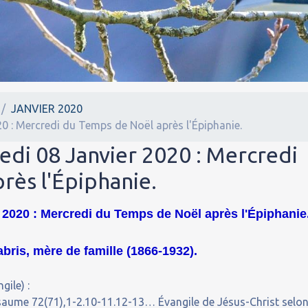
JANVIER 2020
20 : Mercredi du Temps de Noël après l'Épiphanie.
edi 08 Janvier 2020 : Mercredi
rès l'Épiphanie.
 2020 : Mercredi du Temps de Noël après l'Épiphanie
bris, mère de famille (1866-1932).
gile) :
Psaume 72(71),1-2.10-11.12-13… Évangile de Jésus-Christ selo