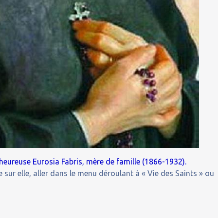
nheureuse Eurosia Fabris, mère de famille (1866-1932).
 sur elle, aller dans le menu déroulant à « Vie des Saints » ou