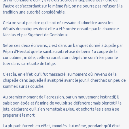
l'autre et s'accordant sur le même fait, on ne pourra pas refuser à la
tradition une autorité considérable.
Cela ne veut pas dire qu'il soit nécessaire d'admettre aussi les
détails dramatiques dont elle a été ornée ensuite par le chanoine
Nicolas et par Sigebert de Gembloux.
Selon ces deux écrivains, c'est dans un banquet donné à Jupille par
Pépin d'Herstal que le saint aurait refusé de bénir 1a coupe de la
concubine ; irritée, celle-ci aurait alors dépêché son frère pour le
tuer dans sa retraite de Liège.
C'est là, en effet, qu'il fut massacré, au moment où, revenu de la
chapelle dans laquelle il avait prié avant le jour, il cherchait un peu de
sommeil sur sa couche.
Au premier moment de l'agression, par un mouvement instinctif, il
saisit son épée et fit mine de vouloir se défendre ; mais bientôt il la
jeta, déclarant qu'il s'en remettait à Dieu, et exhorta les siens à se
préparer à la mort.
La plupart, furent, en effet, immolés ; lui-même, pendant qu'il était