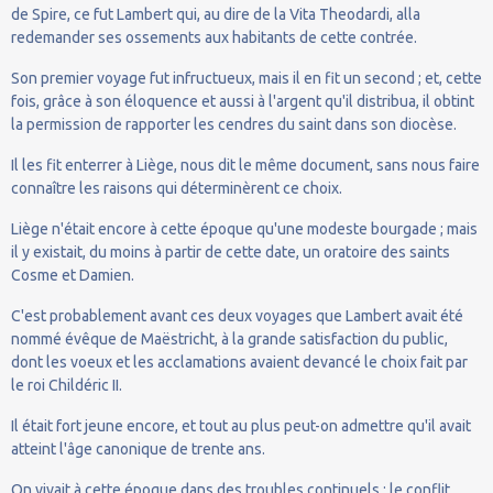
de Spire, ce fut Lambert qui, au dire de la Vita Theodardi, alla
redemander ses ossements aux habitants de cette contrée.
Son premier voyage fut infructueux, mais il en fit un second ; et, cette
fois, grâce à son éloquence et aussi à l'argent qu'il distribua, il obtint
la permission de rapporter les cendres du saint dans son diocèse.
Il les fit enterrer à Liège, nous dit le même document, sans nous faire
connaître les raisons qui déterminèrent ce choix.
Liège n'était encore à cette époque qu'une modeste bourgade ; mais
il y existait, du moins à partir de cette date, un oratoire des saints
Cosme et Damien.
C'est probablement avant ces deux voyages que Lambert avait été
nommé évêque de Maëstricht, à la grande satisfaction du public,
dont les voeux et les acclamations avaient devancé le choix fait par
le roi Childéric II.
Il était fort jeune encore, et tout au plus peut-on admettre qu'il avait
atteint l'âge canonique de trente ans.
On vivait à cette époque dans des troubles continuels : le conflit