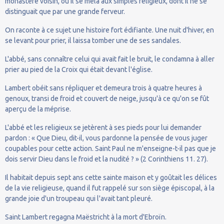
monastère voisin, où il se mêla aux simples religieux, dont il ne se
distinguait que par une grande ferveur.
On raconte à ce sujet une histoire fort édifiante. Une nuit d'hiver, en
se levant pour prier, il laissa tomber une de ses sandales.
L'abbé, sans connaître celui qui avait fait le bruit, le condamna à aller
prier au pied de la Croix qui était devant l'église.
Lambert obéit sans répliquer et demeura trois à quatre heures à
genoux, transi de froid et couvert de neige, jusqu'à ce qu'on se fût
aperçu de la méprise.
L'abbé et les religieux se jetèrent à ses pieds pour lui demander
pardon : « Que Dieu, dit-il, vous pardonne la pensée de vous juger
coupables pour cette action. Saint Paul ne m'enseigne-t-il pas que je
dois servir Dieu dans le froid et la nudité ? » (2 Corinthiens 11. 27).
Il habitait depuis sept ans cette sainte maison et y goûtait les délices
de la vie religieuse, quand il fut rappelé sur son siège épiscopal, à la
grande joie d'un troupeau qui l'avait tant pleuré.
Saint Lambert regagna Maëstricht à la mort d'Ebroïn.