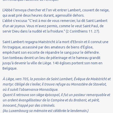
L'Abbé l'envoya chercher et l'on vit entrer Lambert, couvert de neige,
qui avait prié deux heures durant, agenouillé dehors.
L'abbé s'excusa: "C'est à moi de vous remercier, lui dit Saint Lambert
d'un air joyeux. Vous m'avez permis, comme le veut Saint Paul, de
servir Dieu dans la nudité et la froidure." (2 Corinthiens 11. 27).
Saint Lambert regagna Maëstricht à la mort d'Ebroïn et il connut une
fin tragique, assassiné par des amateurs de biens d'Église,
empêchant son escorte de répandre le sang pour le défendre.
Son tombeau devint un lieu de pèlerinage et le hameau grandit
jusqu'à devenir la ville de Liège. 140 églises portent son nom en
Belgique.
À Liège, vers 705, la passion de Saint Lambert, Évêque de Maëstricht et
martyr. Obligé de s’exiler, il trouva refuge au Monastère de Stavelot,
où il suivit l’observance Monastique.
Quant il retrouva son siège épiscopal, il fut un pasteur remarquable et
un ardent évangélisateur de la Campine et du Brabant, et périt,
innocent, frappé par des criminels.
(Au Luxembourg sa mémoire est célébrée le lendemain.)