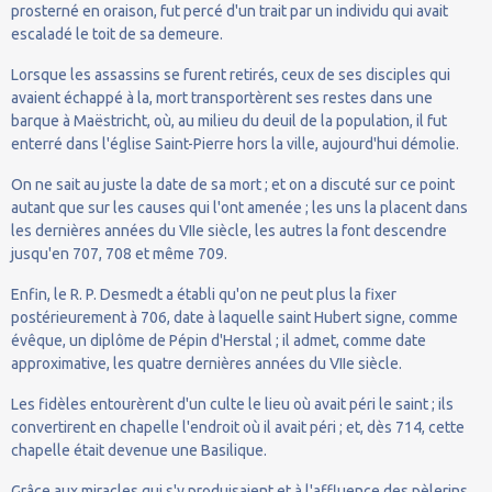
prosterné en oraison, fut percé d'un trait par un individu qui avait
escaladé le toit de sa demeure.
Lorsque les assassins se furent retirés, ceux de ses disciples qui
avaient échappé à la, mort transportèrent ses restes dans une
barque à Maëstricht, où, au milieu du deuil de la population, il fut
enterré dans l'église Saint-Pierre hors la ville, aujourd'hui démolie.
On ne sait au juste la date de sa mort ; et on a discuté sur ce point
autant que sur les causes qui l'ont amenée ; les uns la placent dans
les dernières années du VIIe siècle, les autres la font descendre
jusqu'en 707, 708 et même 709.
Enfin, le R. P. Desmedt a établi qu'on ne peut plus la fixer
postérieurement à 706, date à laquelle saint Hubert signe, comme
évêque, un diplôme de Pépin d'Herstal ; il admet, comme date
approximative, les quatre dernières années du VIIe siècle.
Les fidèles entourèrent d'un culte le lieu où avait péri le saint ; ils
convertirent en chapelle l'endroit où il avait péri ; et, dès 714, cette
chapelle était devenue une Basilique.
Grâce aux miracles qui s'y produisaient et à l'affluence des pèlerins,