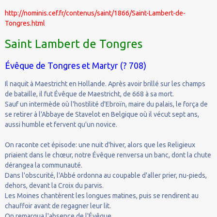
http://nominis.cef.fr/contenus/saint/1866/Saint-Lambert-de-
Tongres.html
Saint Lambert de Tongres
Évêque de Tongres et Martyr (? 708)
Il naquit à Maestricht en Hollande. Après avoir brillé sur les champs
de bataille, il fut Évêque de Maestricht, de 668 à sa mort.
Sauf un intermède où l'hostilité d'Ebroïn, maire du palais, le força de
se retirer à l'Abbaye de Stavelot en Belgique où il vécut sept ans,
aussi humble et fervent qu'un novice.
On raconte cet épisode: une nuit d'hiver, alors que les Religieux
priaient dans le chœur, notre Évêque renversa un banc, dont la chute
dérangea la communauté.
Dans l'obscurité, l'Abbé ordonna au coupable d'aller prier, nu-pieds,
dehors, devant la Croix du parvis.
Les Moines chantèrent les longues matines, puis se rendirent au
chauffoir avant de regagner leur lit.
On remarqua l'absence de l'Évêque.