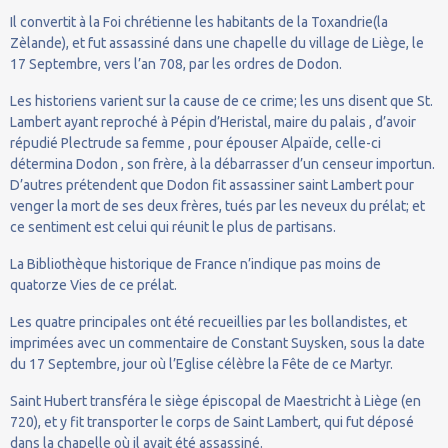
Il convertit à la Foi chrétienne les habitants de la Toxandrie(la
Zèlande), et fut assassiné dans une chapelle du village de Liège, le
17 Septembre, vers l’an 708, par les ordres de Dodon.
Les historiens varient sur la cause de ce crime; les uns disent que St.
Lambert ayant reproché à Pépin d’Heristal, maire du palais , d’avoir
répudié Plectrude sa femme , pour épouser Alpaïde, celle-ci
détermina Dodon , son frère, à la débarrasser d’un censeur importun.
D’autres prétendent que Dodon fit assassiner saint Lambert pour
venger la mort de ses deux frères, tués par les neveux du prélat; et
ce sentiment est celui qui réunit le plus de partisans.
La Bibliothèque historique de France n’indique pas moins de
quatorze Vies de ce prélat.
Les quatre principales ont été recueillies par les bollandistes, et
imprimées avec un commentaire de Constant Suysken, sous la date
du 17 Septembre, jour où l’Eglise célèbre la Fête de ce Martyr.
Saint Hubert transféra le siège épiscopal de Maestricht à Liège (en
720), et y fit transporter le corps de Saint Lambert, qui fut déposé
dans la chapelle où il avait été assassiné.