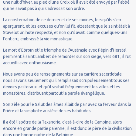
une nuit d'hiver, au pied d'une Croix où il avait été envoyé par l'abbé,
qui ne savait pas à qui s'adressait son ordre.
La consternation de ce dernier et de ses moines, lorsqu'ils s'en
aperçurent, et les excuses qu'on lui fit, attestent que le saint était à
Stavelot un hôte respecté, et non qu'il avait, comme quelques-uns
l'ont cru, embrassé la vie monastique.
La mort d'Ebroïn et le triomphe de l'Austrasie avec Pépin d'Herstal
permirent à saint Lambert de remonter sur son siège, vers 681 ; il fut
accueilli avec enthousiasme.
Nous avons peu de renseignements sur sa carrière sacerdotale ;
nous savons seulement qu'il remplissait scrupuleusement tous ses
devoirs pastoraux, et qu'il visitait fréquemment les villes et les
monastères, distribuant partout la parole évangélique.
Son zèle pour le Salut des âmes allait de pair avec sa ferveur dans la
Prière et la simplicité austère de ses habitudes.
Il a été l'apôtre de la Taxandrie, c'est-à-dire de la Campine, alors
encore en grande partie païenne ; il est donc le père de la civilisation
dans une bonne partie de la Belgique.