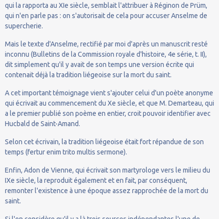
qui la rapporta au XIe siècle, semblait l'attribuer à Réginon de Prüm,
qui n'en parle pas : on s'autorisait de cela pour accuser Anselme de
supercherie.
Mais le texte d'Anselme, rectifié par moi d'après un manuscrit resté
inconnu (Bulletins de la Commission royale d'histoire, 4e série, t. II),
dit simplement qu'il y avait de son temps une version écrite qui
contenait déjà la tradition liégeoise sur la mort du saint.
A cet important témoignage vient s'ajouter celui d'un poète anonyme
qui écrivait au commencement du Xe siècle, et que M. Demarteau, qui
a le premier publié son poème en entier, croit pouvoir identifier avec
Hucbald de Saint-Amand.
Selon cet écrivain, la tradition liégeoise était fort répandue de son
temps (fertur enim trito multis sermone).
Enfin, Adon de Vienne, qui écrivait son martyrologe vers le milieu du
IXe siècle, la reproduit également et en fait, par conséquent,
remonter l'existence à une époque assez rapprochée de la mort du
saint.
Si l'on considère qu'il y a là trois sources indépendantes l'une de