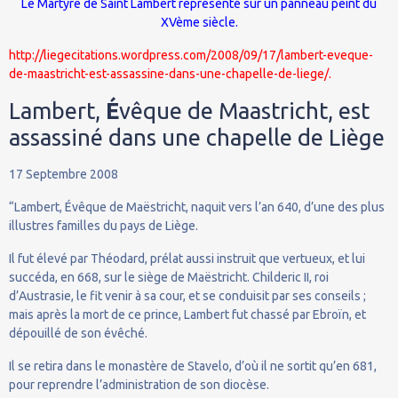
Le Martyre de Saint Lambert représenté sur un panneau peint du
XVème siècle.
http://liegecitations.wordpress.com/2008/09/17/lambert-eveque-
de-maastricht-est-assassine-dans-une-chapelle-de-liege/.
Lambert,
É
vêque de Maastricht, est
assassiné dans une chapelle de Liège
17 Septembre 2008
“Lambert, Évêque de Maëstricht, naquit vers l’an 640, d’une des plus
illustres familles du pays de Liège.
Il fut élevé par Théodard, prélat aussi instruit que vertueux, et lui
succéda, en 668, sur le siège de Maëstricht. Childeric II, roi
d’Austrasie, le fit venir à sa cour, et se conduisit par ses conseils ;
mais après la mort de ce prince, Lambert fut chassé par Ebroïn, et
dépouillé de son évêché.
Il se retira dans le monastère de Stavelo, d’où il ne sortit qu’en 681,
pour reprendre l’administration de son diocèse.