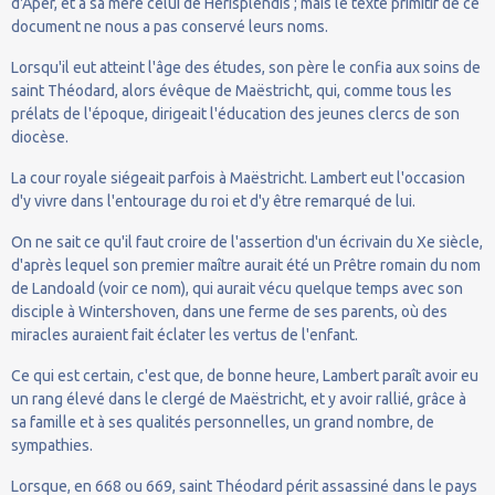
d'Aper, et à sa mère celui de Herisplendis ; mais le texte primitif de ce
document ne nous a pas conservé leurs noms.
Lorsqu'il eut atteint l'âge des études, son père le confia aux soins de
saint Théodard, alors évêque de Maëstricht, qui, comme tous les
prélats de l'époque, dirigeait l'éducation des jeunes clercs de son
diocèse.
La cour royale siégeait parfois à Maëstricht. Lambert eut l'occasion
d'y vivre dans l'entourage du roi et d'y être remarqué de lui.
On ne sait ce qu'il faut croire de l'assertion d'un écrivain du Xe siècle,
d'après lequel son premier maître aurait été un Prêtre romain du nom
de Landoald (voir ce nom), qui aurait vécu quelque temps avec son
disciple à Wintershoven, dans une ferme de ses parents, où des
miracles auraient fait éclater les vertus de l'enfant.
Ce qui est certain, c'est que, de bonne heure, Lambert paraît avoir eu
un rang élevé dans le clergé de Maëstricht, et y avoir rallié, grâce à
sa famille et à ses qualités personnelles, un grand nombre, de
sympathies.
Lorsque, en 668 ou 669, saint Théodard périt assassiné dans le pays