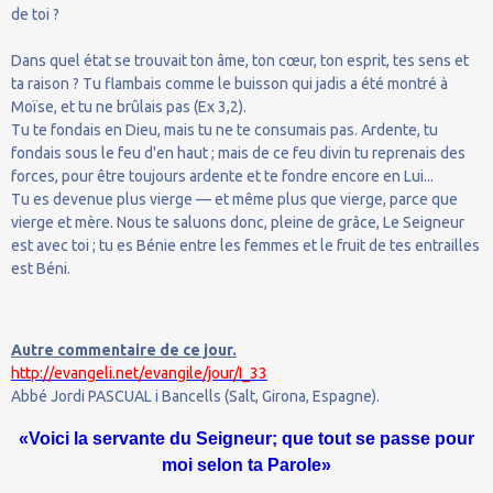
de toi ?
Dans quel état se trouvait ton âme, ton cœur, ton esprit, tes sens et
ta raison ? Tu flambais comme le buisson qui jadis a été montré à
Moïse, et tu ne brûlais pas (Ex 3,2).
Tu te fondais en Dieu, mais tu ne te consumais pas. Ardente, tu
fondais sous le feu d'en haut ; mais de ce feu divin tu reprenais des
forces, pour être toujours ardente et te fondre encore en Lui...
Tu es devenue plus vierge — et même plus que vierge, parce que
vierge et mère. Nous te saluons donc, pleine de grâce, Le Seigneur
est avec toi ; tu es Bénie entre les femmes et le fruit de tes entrailles
est Béni.
Autre commentaire de ce jour.
http://evangeli.net/evangile/jour/I_33
Abbé Jordi PASCUAL i Bancells (Salt, Girona, Espagne).
«Voici la servante du Seigneur; que tout se passe pour
moi selon ta Parole»