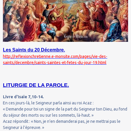
Les Saints du 20 Décembre.
http://reflexionchretienne.e-monsite.com/pages/vie-des-
saints/decembre/saints-saintes-et-fetes-du-jour-19.html
LITURGIE DE LA PAROLE.
Livre d'Isaïe 7,10-14.
En ces jours-là, le Seigneur parla ainsi au roi Acaz :
« Demande pour toi un signe de la part du Seigneur ton Dieu, au fond
du séjour des morts ou sur les sommets, là-haut. »
Acaz répondit : « Non, je n’en demanderai pas, je ne mettrai pas le
Seigneur à l’épreuve. »