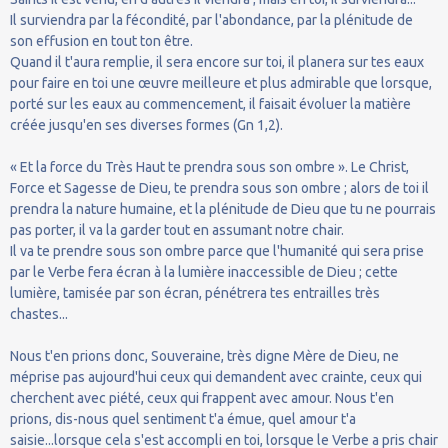
Il surviendra par la fécondité, par l'abondance, par la plénitude de
son effusion en tout ton être.
Quand il t'aura remplie, il sera encore sur toi, il planera sur tes eaux
pour faire en toi une œuvre meilleure et plus admirable que lorsque,
porté sur les eaux au commencement, il faisait évoluer la matière
créée jusqu'en ses diverses formes (Gn 1,2).
« Et la force du Très Haut te prendra sous son ombre ». Le Christ,
Force et Sagesse de Dieu, te prendra sous son ombre ; alors de toi il
prendra la nature humaine, et la plénitude de Dieu que tu ne pourrais
pas porter, il va la garder tout en assumant notre chair.
Il va te prendre sous son ombre parce que l'humanité qui sera prise
par le Verbe fera écran à la lumière inaccessible de Dieu ; cette
lumière, tamisée par son écran, pénétrera tes entrailles très
chastes...
Nous t'en prions donc, Souveraine, très digne Mère de Dieu, ne
méprise pas aujourd'hui ceux qui demandent avec crainte, ceux qui
cherchent avec piété, ceux qui frappent avec amour. Nous t'en
prions, dis-nous quel sentiment t'a émue, quel amour t'a
saisie...lorsque cela s'est accompli en toi, lorsque le Verbe a pris chair