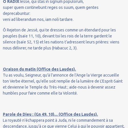
O RADIX
Iesse, qui stas in signum populorum,
super quem continebunt reges os suum, quem gentes
deprecabuntur:
veni ad liberandum nos, iam noli tardare.
Ô Rejeton de Jessé, qui te dresses comme un étendard pour les
peuples (Isaïe 11, 10), devant toi les rois de la terre gardent le
silence (Isaïe 52, 15) et les nations t’adressent leurs prières: viens
nous délivrer, ne tarde plus (Habacuc 2, 3).
Oraison du matin (Office des Laudes).
Tu as voulu, Seigneur, qu'à l'annonce de l'Ange la Vierge accueille
ton Verbe éternel, qu'elle soit remplie de la lumière de L'Esprit-Saint
et devienne le Temple du Très-Haut ; aide-nous à devenir assez
humbles pour faire comme elle ta Volonté.
Parole de Dieu : (Gn 49, 10)... (Office des Laudes).
La royauté n’échappera point à Juda, ni le commandement à sa
descendance, jusqu’à ce que vienne Celui à qui le pouvoir appartient,