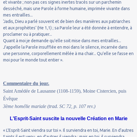
et vivante ; non pas ces signes inertes tracés sur un parchemin
desséché, mais une Parole à forme humaine, imprimée vivante dans
mes entrailles...
‘Jadis, Dieu a parlé souvent et de bien des manières aux patriarches
et aux prophètes’ (He 1,1) ; sa Parole leur a été donnée à entendre, à
proclamer ou à pratiquer...
Quant à moi je demande qu'elle soit mise dans mes entrailles...
J'appelle la Parole insufflée en moi dans le silence, incarnée dans
une personne, corporellement mêlée à ma chair... Qu'elle se fasse en
moi pour le monde tout entier ».
Commentaire du jour.
Saint Amédée de Lausanne (1108-1159), Moine Cistercien, puis
Évêque
3ème homélie mariale (trad. SC 72, p. 107 rev.)
L'Esprit-Saint suscite la nouvelle Création en Marie
« L'Esprit-Saint viendra sur toi ». Il surviendra en toi, Marie. En d'autres
Saints il est venu, en d'autres il viendra ; mais en toi, il surviendra...