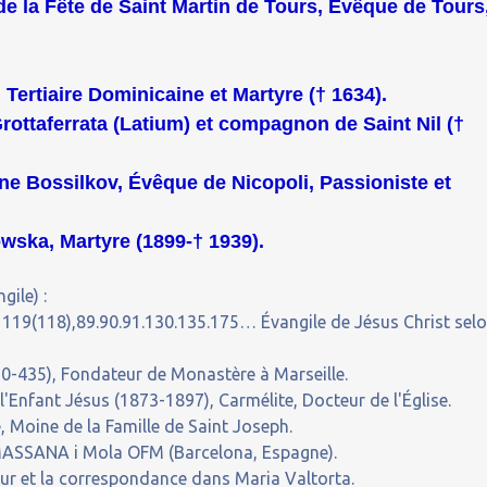
 de la Fête de Saint Martin de Tours, Évêque de Tours
Tertiaire Dominicaine et Martyre († 1634).
rottaferrata (Latium) et compagnon de Saint Nil (†
e Bossilkov, Évêque de Nicopoli, Passioniste et
wska, Martyre (1899-† 1939).
gile) :
 119(118),89.90.91.130.135.175… Évangile de Jésus Christ sel
0-435), Fondateur de Monastère à Marseille.
'Enfant Jésus (1873-1897), Carmélite, Docteur de l'Église.
 Moine de la Famille de Saint Joseph.
MASSANA i Mola OFM (Barcelona, Espagne).
our et la correspondance dans Maria Valtorta.