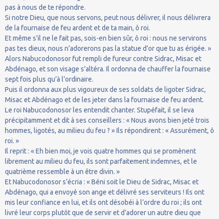
pas à nous de te répondre.
Si notre Dieu, que nous servons, peut nous délivrer, il nous délivrera
de la fournaise de feu ardent et de ta main, ô roi.
Et même s’il ne le fait pas, sois-en bien sûr, ô roi : nous ne servirons
pas tes dieux, nous n’adorerons pas la statue d’or que tu as érigée. »
Alors Nabucodonosor fut rempli de fureur contre Sidrac, Misac et
Abdénago, et son visage s’altéra. Il ordonna de chauffer la fournaise
sept fois plus qu’à l’ordinaire.
Puis il ordonna aux plus vigoureux de ses soldats de ligoter Sidrac,
Misac et Abdénago et de les jeter dans la fournaise de feu ardent.
Le roi Nabucodonosor les entendit chanter. Stupéfait, il se leva
précipitamment et dit à ses conseillers : « Nous avons bien jeté trois
hommes, ligotés, au milieu du feu ? » Ils répondirent : « Assurément, ô
roi. »
Il reprit : « Eh bien moi, je vois quatre hommes qui se promènent
librement au milieu du feu, ils sont parfaitement indemnes, et le
quatrième ressemble à un être divin. »
Et Nabucodonosor s’écria : « Béni soit le Dieu de Sidrac, Misac et
Abdénago, qui a envoyé son ange et délivré ses serviteurs ! Ils ont
mis leur confiance en lui, et ils ont désobéi à l’ordre du roi ; ils ont
livré leur corps plutôt que de servir et d’adorer un autre dieu que