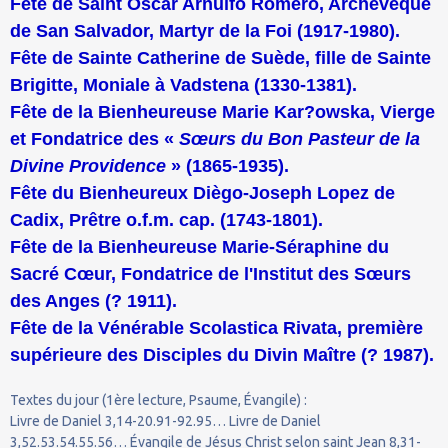
Fête de Saint Oscar Arnulfo Romero, Archevêque
de San Salvador, Martyr de la Foi (1917-1980).
Fête de Sainte Catherine de Suède, fille de Sainte
Brigitte, Moniale à Vadstena (1330-1381).
Fête de la Bienheureuse Marie Kar?owska, Vierge
et Fondatrice des «
Sœurs du Bon Pasteur de la
Divine Providence
» (1865-1935).
Fête du Bienheureux Diègo-Joseph Lopez de
Cadix, Prêtre o.f.m. cap. (1743-1801).
Fête de la Bienheureuse Marie-Séraphine du
Sacré Cœur, Fondatrice de l'Institut des Sœurs
des Anges (
?
1911).
Fête de la Vénérable Scolastica Rivata, première
supérieure des Disciples du Divin Maître (
?
1987).
Textes du jour (1ère lecture, Psaume, Évangile) :
Livre de Daniel 3,14-20.91-92.95… Livre de Daniel
3,52.53.54.55.56… Évangile de Jésus Christ selon saint Jean 8,31-