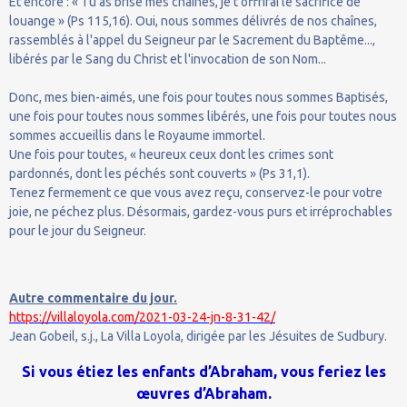
Et encore : « Tu as brisé mes chaînes, je t'offrirai le sacrifice de
louange » (Ps 115,16). Oui, nous sommes délivrés de nos chaînes,
rassemblés à l'appel du Seigneur par le Sacrement du Baptême...,
libérés par le Sang du Christ et l'invocation de son Nom...
Donc, mes bien-aimés, une fois pour toutes nous sommes Baptisés,
une fois pour toutes nous sommes libérés, une fois pour toutes nous
sommes accueillis dans le Royaume immortel.
Une fois pour toutes, « heureux ceux dont les crimes sont
pardonnés, dont les péchés sont couverts » (Ps 31,1).
Tenez fermement ce que vous avez reçu, conservez-le pour votre
joie, ne péchez plus. Désormais, gardez-vous purs et irréprochables
pour le jour du Seigneur.
Autre commentaire du jour.
https://villaloyola.com/2021-03-24-jn-8-31-42/
Jean Gobeil, s.j., La Villa Loyola, dirigée par les Jésuites de Sudbury.
Si vous étiez les enfants d’Abraham, vous feriez les
œuvres d’Abraham.