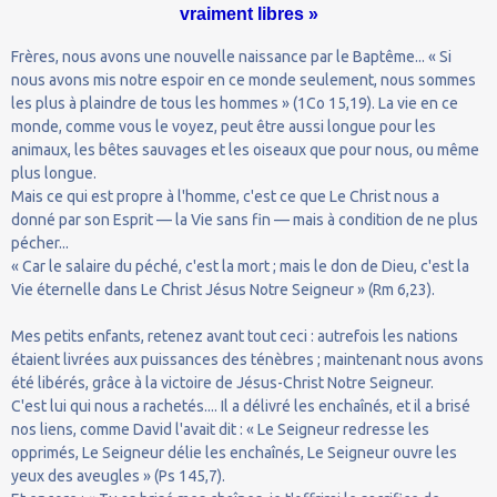
vraiment libres »
Frères, nous avons une nouvelle naissance par le Baptême... « Si
nous avons mis notre espoir en ce monde seulement, nous sommes
les plus à plaindre de tous les hommes » (1Co 15,19). La vie en ce
monde, comme vous le voyez, peut être aussi longue pour les
animaux, les bêtes sauvages et les oiseaux que pour nous, ou même
plus longue.
Mais ce qui est propre à l'homme, c'est ce que Le Christ nous a
donné par son Esprit — la Vie sans fin — mais à condition de ne plus
pécher...
« Car le salaire du péché, c'est la mort ; mais le don de Dieu, c'est la
Vie éternelle dans Le Christ Jésus Notre Seigneur » (Rm 6,23).
Mes petits enfants, retenez avant tout ceci : autrefois les nations
étaient livrées aux puissances des ténèbres ; maintenant nous avons
été libérés, grâce à la victoire de Jésus-Christ Notre Seigneur.
C'est lui qui nous a rachetés.... Il a délivré les enchaînés, et il a brisé
nos liens, comme David l'avait dit : « Le Seigneur redresse les
opprimés, Le Seigneur délie les enchaînés, Le Seigneur ouvre les
yeux des aveugles » (Ps 145,7).