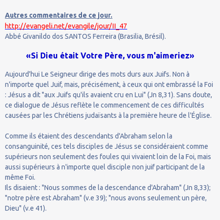
Autres commentaires de ce jour.
http://evangeli.net/evangile/jour/II_47
Abbé Givanildo dos SANTOS Ferreira (Brasilia, Brésil).
«Si Dieu était Votre Père, vous m'aimeriez»
Aujourd'hui Le Seigneur dirige des mots durs aux Juifs. Non à
n'importe quel Juif, mais, précisément, à ceux qui ont embrassé la Foi
: Jésus a dit "aux Juifs qu'ils avaient cru en Lui" (Jn 8,31). Sans doute,
ce dialogue de Jésus reflète le commencement de ces difficultés
causées par les Chrétiens judaïsants à la première heure de l'Église.
Comme ils étaient des descendants d'Abraham selon la
consanguinité, ces tels disciples de Jésus se considéraient comme
supérieurs non seulement des foules qui vivaient loin de la Foi, mais
aussi supérieurs à n'importe quel disciple non juif participant de la
même Foi.
Ils disaient : "Nous sommes de la descendance d'Abraham" (Jn 8,33);
"notre père est Abraham" (v.e 39); "nous avons seulement un père,
Dieu" (v.e 41).