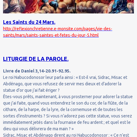
Les Saints du 24 Mars.
http://reflexionchretienne.e-monsite.com/pages/vie-des-
saints/mars/saints-saintes-et-fetes-du-jour-5.html
LITURGIE DE LA PAROLE.
Livre de Daniel 3,14-20.91-92.95.
Le roi Nabucodonosor leur parla ainsi : « Est-il vrai, Sidrac, Misac et
Abdénago, que vous refusez de servir mes dieux et d’adorer la
statue d’or que j’ai fait ériger ?
Êtes-vous prêts, maintenant, à vous prosterner pour adorer la statue
que j’ai faite, quand vous entendrez le son du cor, de la flûte, de la
cithare, de la harpe, de la lyre, de la cornemuse et de toutes les
sortes d’instruments ? Si vous n’adorez pas cette statue, vous serez
immédiatement jetés dans la fournaise de feu ardent ; et quel est le
dieu qui vous délivrera de ma main ? »
Sidrac, Misac et Abdénago dirent au roi Nabucodonosor : « Ce n’est