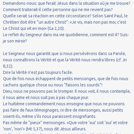
Demandons-nous: que ferait Jésus dans la situation où je me trouve?
Comment traiterait-il cette personne qui ne me revient pas?
Quelle serait sa réaction en cette circonstance? Selon Saint Paul, le
Chrétien doit être “un autre Christ”: «Je vis, mais non pas moi, c'est
Le Christ qui vit en moi» (Ga 2,20).
Le reflet du Seigneur dans ma vie quotidienne, comment est-il? Suis-
je son miroir?
Le Seigneur nous garantit que si nous persévérons dans sa Parole,
nous connaîtrons la Vérité et que la Vérité nous rendra libres (cf. Jn
8,32).
Dire la Vérité n'est pas toujours facile.
Que de fois nous échappent de petits mensonges, que de fois nous
cachons quelque chose ou nous “faisons les sourds”!
Dieu, nous ne pouvons pas le tromper. Il nous voit, il nous contemple,
il nous aime et nous suit pas à pas chaque jour.
Le huitième commandement nous enseigne que nous ne pouvons
pas faire de faux témoignages, ni dire de mensonges, aussi petits
soient-ils, même s'ils nous paraissent insignifiants.
Pas même de “pieux” mensonges. «Que votre ‘oui’ soit ‘oui’ et votre
‘non’, ‘non’» (Mt 5,37), nous dit Jésus ailleurs.